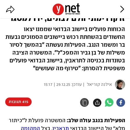
מאות שוטרים מכתרים את תראבין:
זרקו רימוני הלם לבתים, ירו למסגד
הכוחות פועלים ביישוב הבדואי שממנו יצאו
החשודים בהשחתת רכוש ביישובים הסמוכים גבעות
בר ומשמר הנגב. הפעילות נעשתה "בהמשך לסיור
משילות של בן גביר והמפכ"ל". המשטרה הציבה
בטונדות בכניסה לתראבין, ביישוב הבדואי פועלים
משפטית להסרתן: "טירוף מה שעושים"
אילנה קוריאל
| עודכן:
29.12.25 | 15:17
415 תגובות
הפעילות בנגב עולה שלב:
 המשטרה פועלת ל"כיתור 
מלא" של היישוב הבדואי 
תראבין
, בצל 
המהומה 