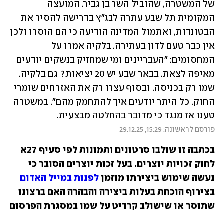
של המשטרה, שהוביל השר בן גביר. המועצה 
המקומית תל שבע עתרה לבג"ץ בדרישה להסיר את 
הבטונדות, ואתמול המדינה הודיעה כי הם הוסרו ולכן 
אין כבר טעם לדון בעתירה. בלקיה אמרו על 
המחסומים: "העבריינים ומי שמחזיק בנשקים יודעים 
מאיפה לצאת. בבאר שבע יש 20 יציאות? גם בלקיה. 
שמו רק בכניסה. ובסוף עצרו רק את האזרחים שומרי 
החוק. כל היתר יודעים איך להתחמק מהם". במשטרה 
טענו אז מנגד כי מדובר בהחלטה מבצעית.
פורסם לראשונה: 15:29, 29.12.25
בכתבה זו שולבו סרטונים ותמונות לפי סעיף 27א
לחוק זכויות יוצרים. בעל זכות יוצרים הסובר כי
נעשה שימוש ביצירתו מוזמן
לפנות במייל האדום
בצירוף הוכחת בעלות ביצירה והבהרה האם ברצונו
שתוסר או שישולב קרדיט על שמו במסגרת הפרסום