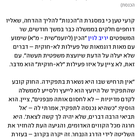
הכנסת
)
קרעי טען כי במסגרת ה"הכנות" להליך ההדחה, שאליו 
דוחפים חלקים בממשלה כבר במשך חודשים, שר 
המשפטים 
יריב לוין
 "הכין (ליועמ"שית - מ"א) שימוע 
עם מאות דוגמאות של פעילות לא-חוקית – דברים 
שלא יעלה על הדעת שיועצת משפטית תעשה". עם 
זאת, לא ציין על איזו פעילות "לא-חוקית" הוא מדבר. 
"אין תרחיש שבו היא נשארת בתפקידה. החוק קובע 
שהתפקיד של היועץ הוא לייעץ ולסייע לממשלה 
לקדם מדיניות – לא לחסום אותה מבפנים", ציין. הוא 
הוסיף: "כשהיא נכנסה לתפקיד, אמרתי לה – 'אל 
תביאי הרבה דברים, שלא יהיה לך קשה לצאת'. היא 
חרגה מכל הקווים האדומים, והגיעה העת להחזיר את 
השליטה לידי הדרג הנבחר. זה יקרה בקרוב – בעזרת 