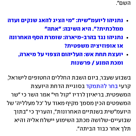
השם".
נתניהו ליועמ"שית: "מי הציג להאג שנקים ועדה 
ממלכתית?". היא השיבה: "אתה"
נתניהו נגד בהרב-מיארה: שומרת הסף האחרונה 
או אופוזיציה משפטית?
יועצת תחת אש: העליהום הצפוי על מיארה, 
ומכת המנע / פרשנות
בשבוע שעבר, ביום השבת החללים החטופים לישראל, 
קרעי
 בחר להתמקד
 בסוגיית הדחת היועצת 
המשפטית. בריאיון לרדיו "קול חי" אמר השר כי "שר 
המשפטים הכין מסמך מקיף מאוד על 'כל מעלליה' של 
היועמ"שית בשנתיים האחרונות", והעריך כי "בתוך 
שבועיים-שלושה מכתב השימוע יישלח אליה והיא 
תלך אחר כבוד הביתה".