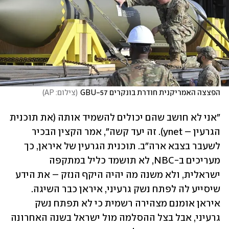
הפצצה האמריקנית חודרת בונקרים GBU-57
(
צילום: AP
)
"אני לא חושב שהם יכולים להשמיד אותה (את תוכנית 
הגרעין – ynet). זה יעד קשה", אמר הקצין הבכיר 
לשעבר בצבא ארה"ב. תוכנית הגרעין של איראן, כך 
מעריכים ב-NBC, לא תושמד כליל במתקפה 
ישראלית, ולא משנה מה יהיה היקף הנזק – את הידע 
שיסייע לה לפתח נשק גרעיני, איראן כבר השיגה. 
איראן אומנם מצהירה רשמית כי לא תפתח נשק 
גרעיני, אבל בצל ההסלמה מול ישראל בשנה האחרונה 