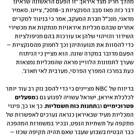
מהלך חריג מצד איראן: "זו הפעם הראשונה שראינו 
דבר כזה מאז סבב הסנקציות ב-2018", ציינו. סאמיר 
מדאני, מנכ"ל חברת המעקב, אמר כי בניגוד למקרים 
אחרים שבהם מכליות איראניות מנתקות את מכשירי 
השידור והזיהוי שלהן או עורכות בהם מניפולציות 
כדי להסוות את תנועותיהן וכך לחמוק מהסנקציות – 
הפעם מדובר במקרה שונה. הוא מציין כי הניתוח 
שערך לתמונות הלוויין מראה שהמכליות נמצאות 
כעת במרכז המפרץ הפרסי, מערבית לאי חארג'.
בדיווח של NBC מציינים כי כדי להסב נזק רב עוד יותר 
לכלכלת איראן, ישראל עשויה לפגוע גם ב
מפעלים 
פטרוכימיים
 וב
תחנות כוח חשמליות
. כך או כך, פינוי 
המכליות מעיד שבאיראן כנראה נערכים לאפשרות של 
מתקפה על תשתיות הנפט, ובכיר במשמרות המהפכה 
כבר הבטיח בשבוע שעבר שאם תהיה תקיפה שכזו – 