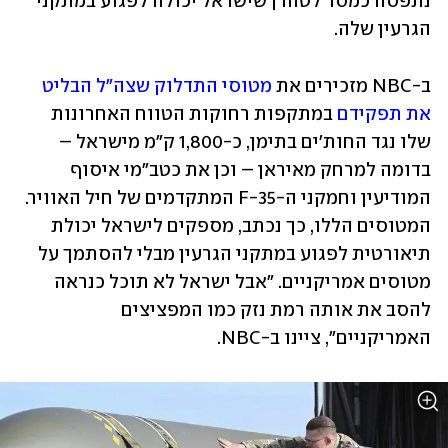
נתפסה כמסר לטהרן שישראל יכולה לפגוע במתקני 
הגרעין שלה.
ב-NBC מזכירים את 
מטוסי התדלוק שצה"ל הבליט 
את תפקידם
 במתקפות רחוקות הטווח האחרונות 
שלו נגד החות'ים בתימן, כ-1,800 ק"מ מישראל – 
בדומה למרחק מאיראן – וכן את כטב"מי איסוף 
המודיעין וחמקני ה-F-35 המתקדמים של חיל האוויר. 
המטוסים הללו, כך נכתב, מספקים לישראל יכולת 
תיאורטית לפגוע במתקני הגרעין מבלי להסתמך על 
מטוסים אמריקניים. "אבל ישראל לא תוכל כנראה 
להסב את אותה רמת נזק כמו המפציצים 
האמריקניים", ציינו ב-NBC.