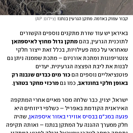
קבור עמוק באדמה. מתקן הגרעין בנתנז
(
צילום: AP
)
באיראן יש עוד שורת מתקנים נוספים הקשורים 
לתוכנית הגרעין, בהם 
מתקן גדול מחוץ לאיספהאן
שאחראי על כמה פעילויות, בכלל זאת ייצור חלקי 
צנטריפוגות ומתכת אורניום – מתכת שממנה ניתן גם 
לבנות את ליבת הפצצה הגרעינית. יעדים 
פוטנציאליים נוספים הם 
כור מים כבדים שנבנה רק 
באופן חלקי בחונדאב
, כמו גם 
מרכזי מחקר בטהרן
.
ישראל, יצוין, כבר שלחה מסר מאיים אחרי המתקפה 
האיראנית הקודמת באפריל – כשלפי דיווחים היא 
פגעה במכ"ם בבסיס אווירי באזור איספהאן
, שהיה 
חלק ממערך ההגנה על המתקן בנתנז – ואותה תקיפה 