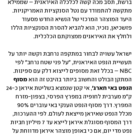
ברשת, תסב מכה קשה לכלכלה האיראנית – שממילא 
מתקשה להתמודד עם נטל הסנקציות האמריקניות. 
היעד המוצהר המרכזי של הנשיא החדש מסעוד 
פזשכיאן, נזכיר, הוא להביא להסרת הסנקציות הללו 
ולחלץ את האיראנים ממצוקתם הכלכלית.
ישראל עשויה לבחור במתקפה נרחבת וקשה יותר על 
תעשיית הנפט האיראנית, "על פני שטח נרחב" לפי 
NBC – בכלל זאת מסופים לייצוא דלק עם ספינות. 
המתקן הבולט והחשוב ביותר בהיבט זה הוא 
מסוף 
הנפט באי חארג'
, אי קטן שנמצא בשליטת איראן כ-24 
ק"מ מערבית לחופיה במפרץ הפרסי, בצפון-מזרח 
המפרץ. דרך מסוף הנפט הענקי באי עוברים 90% 
מכלל הנפט שאיראן מייצאת לעולם. לפי ההערכות, 
דרך המסוף מסוגלת איראן לייצא עד 7 מיליון חביות 
נפט מדי יום, אם כי באופן מוצהר איראן מדווחת על 