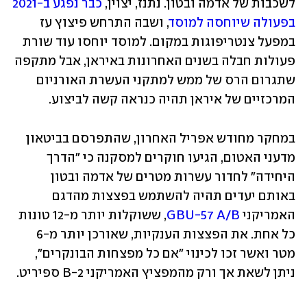
לשכבות של אדמה ובטון. נתנז, יצוין, 
כבר נפגע ב-2021 
בפעולה שיוחסה למוסד
, ושבה התרחש פיצוץ עז 
במפעל צנטריפוגות במקום. למוסד יוחסו עוד שורת 
פעולות חבלה בשנים האחרונות באיראן, אבל מתקפה 
שתגרום הרס של ממש למתקני העשרת האורניום 
המרכזיים של איראן תהיה כנראה קשה לביצוע.
במחקר מחודש אפריל האחרון, שהתפרסם בביטאון 
מדעני האטום, הגיעו חוקרים למסקנה כי "הדרך 
היחידה" לחדור עשרות מטרים של אדמה ובטון 
באותם יעדים תהיה להשתמש בפצצות מהדגם 
האמריקני 
GBU-57 A/B
, ששוקלות יותר מ-12 טונות 
כל אחת. את הפצצות הענקיות, שאורכן יותר מ-6 
מטר ואשר זכו לכינוי "אם כל מפצחות הבונקרים", 
ניתן לשאת אך ורק מהמפציץ האמריקני B-2 ספיריט.