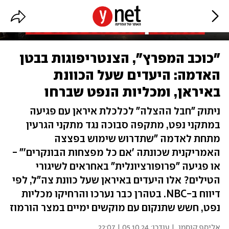
"כוכב המפרץ", הצנטריפוגות בבטן
האדמה: היעדים שעל הכוונת
באיראן, ומכליות הנפט שברחו
ניתוק "חבל ההצלה" לכלכלת איראן עם פגיעה
במתקני נפט, מתקפה סבוכה נגד מתקני הגרעין
מתחת לאדמה "שתדרוש שימוש בפצצה
האמריקנית שכונתה 'אם כל מפצחות הבונקרים'" -
או פגיעה "פרופורציונלית" באחראים לשיגורי
הטילים? אלו היעדים באיראן שעל כוונת צה"ל, לפי
דיווח ב-NBC. בטהרן כבר נערכו והרחיקו מכליות
נפט, חשש שתנקום עם מוקשים ימיים במצר הורמוז
אליסף קוסמן
| עודכן:
05.10.24 | 22:07