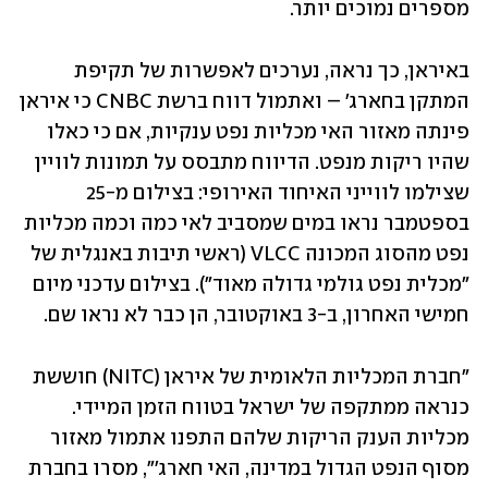
מספרים נמוכים יותר.
באיראן, כך נראה, נערכים לאפשרות של תקיפת 
המתקן בחארג' – ואתמול דווח ברשת CNBC כי איראן 
פינתה מאזור האי מכליות נפט ענקיות, אם כי כאלו 
שהיו ריקות מנפט. הדיווח מתבסס על תמונות לוויין 
שצילמו לווייני האיחוד האירופי: בצילום מ-25 
בספטמבר נראו במים שמסביב לאי כמה וכמה מכליות 
נפט מהסוג המכונה VLCC (ראשי תיבות באנגלית של 
"מכלית נפט גולמי גדולה מאוד"). בצילום עדכני מיום 
חמישי האחרון, ב-3 באוקטובר, הן כבר לא נראו שם.
"חברת המכליות הלאומית של איראן (NITC) חוששת 
כנראה ממתקפה של ישראל בטווח הזמן המיידי. 
מכליות הענק הריקות שלהם התפנו אתמול מאזור 
מסוף הנפט הגדול במדינה, האי חארג'", מסרו בחברת 