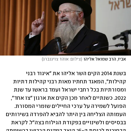
אביו, הרב שמואל אליהו
(
צילום: אוהד צויגנברג
)
בשנת 2014 הקים השר אליהו את "איגוד רבני 
קהילות", המאגד תחתיו מאות רבני קהילות דתיות 
ומסורתיות בכל רחבי ישראל ועמד בראשו עד שנת 
2022. כשנתיים לאחר מכן הקים את ארגון "צו אחד", 
הפועל לשמירה על ערכי החיילים שומרי המסורת. 
העמותה הצליחה בין היתר להביא להפרדה בשירותים 
בבסיסים ולשינויים בפקודת הגילוח בצה"ל. לקראת 
הבחירות לכנסת ה-25 הוצב במקום הרביעי ברשימתה 