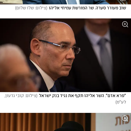
שוב מעורר סערה. שר המורשת עמיחי אליהו
(
צילום: שלו שלום
)
"פרא אדם". השר אליהו תקף את נגיד בנק ישראל
(
צילום: קובי גדעון, 
לע"מ
)