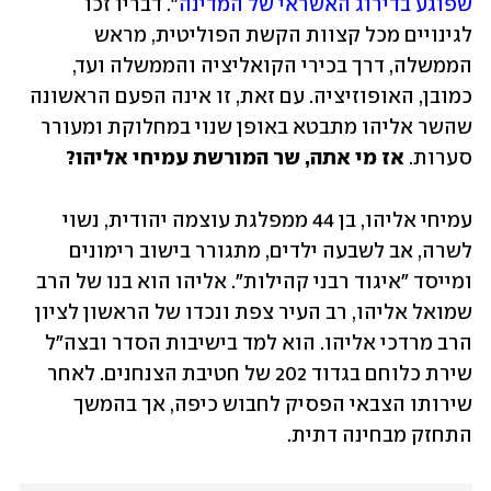
שפוגע בדירוג האשראי של המדינה
". דבריו זכו 
לגינויים מכל קצוות הקשת הפוליטית, מראש 
הממשלה, דרך בכירי הקואליציה והממשלה ועד, 
כמובן, האופוזיציה. עם זאת, זו אינה הפעם הראשונה 
שהשר אליהו מתבטא באופן שנוי במחלוקת ומעורר 
סערות. 
אז מי אתה, שר המורשת עמיחי אליהו?
עמיחי אליהו, בן 44 ממפלגת עוצמה יהודית, נשוי 
לשרה, אב לשבעה ילדים, מתגורר בישוב רימונים 
ומייסד "איגוד רבני קהילות". אליהו הוא בנו של הרב 
שמואל אליהו, רב העיר צפת ונכדו של הראשון לציון 
הרב מרדכי אליהו. הוא למד בישיבות הסדר ובצה"ל 
שירת כלוחם בגדוד 202 של חטיבת הצנחנים. לאחר 
שירותו הצבאי הפסיק לחבוש כיפה, אך בהמשך 
התחזק מבחינה דתית. 