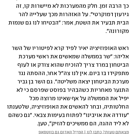
כך הרבה זמן. חלק מהמערכות לא מיישרות קו, זה 
גירעון דמוקרטי". על האזהרות מכך שעלייה להר 
הבית תבעיר את השטח, אמר: "הבטיחו לנו גם שנמות 
מקורונה". 
ראש האופוזיציה יאיר לפיד קרא לפיטוריו של השר 
אליהו: "שר בממשלה שמאשים את ראשי מערכת 
הביטחון במרד צריך להוכיח שהוא צודק או לעוף 
מתפקידו בו ביום. אין לנו צה"ל אחר, ההסתה נגד 
מערכת הביטחון יצאה משליטה". גם השר בן גביר 
התנער מאחריות כשהבהיר בפוסט שפרסם כי לא 
יפיל את הממשלה על אף שאינו מרוצה מכל 
החלטותיה, ובחר להאשים את האופוזיציה, שלטענתו 
"עודדה את אויבינו" לפתוח בעימות צבאי. "גם כשהם 
לא ליד ההגה, הם ממשיכים להזיק", טען. 
מצאתם טעות? כתבו לנו | המייל האדום גם בווטסאפ