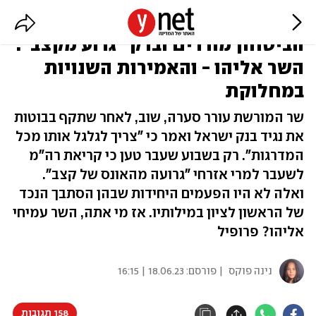
הנגיד "פרא אדם", בכירי מערכת
הביטחון מורדים וברק "גרוע מקצב":
השר אליהו - והאמירות השנויות
במחלוקת
שר המורשת עורר סערה, שוב, לאחר שתקף בבוטות
את נגיד בנק ישראל ואמר כי "צריך לגלגל אותו מכל
המדרגות". רק בשבוע שעבר טען כי קריאת רה"מ
לשעבר למרי אזרחי "גרועה מהאונס של קצב".
ואלה לא היו הפעמים היחידות שבהן הסתבך הנכד
של הראשון לציון במילותיו. אז מי אתה, השר עמיחי
אליהו? פרופיל
נינה פוקס
| פורסם:
18.06.23 | 16:15
158 תגובות