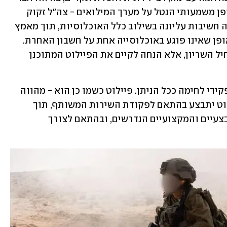
משימותיו המבצעיות של צה״ל, ועלה באופן משמעותי הנטל על מערך המילואים - צה"ל זקוק 
לכל לוחם ולוחמת. כצבא העם, צה"ל רואה חשיבות עליונה בשילוב כלל האוכלוסיות, תוך מאמץ 
גדול לשמירה על אורח חייהן וצרכיהן, באופן שאינו פוגע באוכלוסייה אחת על חשבון האחרת. 
בג"ץ לא הנחה את צה"ל לגייס לוחמות לחיל השריון, אלא הנחה לקיים את הפיילוט המתוכנן 
עוד אמרו כי "צה"ל פועל לשלב נשים בתפקידי לחימה ככל הניתן. פיילוט כשמו כן הוא - מהווה 
התנסות ראשונית לבחינה להמשך. הפיילוט יתבצע בהתאם לפקודת השירות המשותף, תוך 
הקפדה על עמידה בכלל הסטנדרטים המבצעיים והמקצועיים הנדרשים, ובהתאם לצורך 