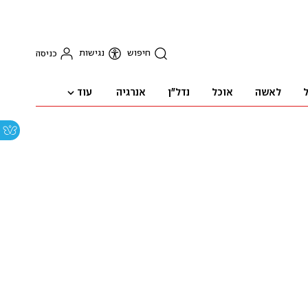
חיפוש
נגישות
כניסה
עוד
ל
לאשה
אוכל
נדל"ן
אנרגיה