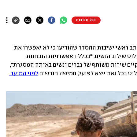
258 תגובות
בצה"ל הגיבו הערב (רביעי) לראשונה למכתב ראשי ישיבות ההסדר שהודיעו כי לא יאפשרו את 
גיוס תלמידיהם לחיל השריון בעקבות פיילוט שילוב הנשים. "בכלל האפשרויות הנבחנות 
בפיילוט לא קיימת חלופה בה עתיד להתקיים שירות משותף של גברים ונשים באותה המסגרת", 
לוט בכל זאת ייצא לפועל, חמישה חודשים 
לפני המועד 