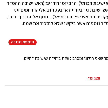
(ראש ישיבת שדרות), הרב ברוך וידר (ראש ישיבת הכותל), הרב יוסי רודריגז (ראש ישיבת ההסדר 
איילת השחר באילת), הרב נועם ולדמן (ראש ישיבת ניר בקריית ארבע), הרב אליהו רחמים זיני 
(ראש ישיבת אור וישועה בחיפה), והרב יעקב ידיד (ראש ישיבת כרמיאל). בנוסף אליהם, כך נכתב, 
ר נוספים אשר ביקשו שלא להזכיר את שמם. 
הוספת תגובה
ילוני ומסרב לשרת ביחידה שיש בה דתיים, הצבא יתכופף לרצוני?! צה"ל זה לא 
הצג עוד