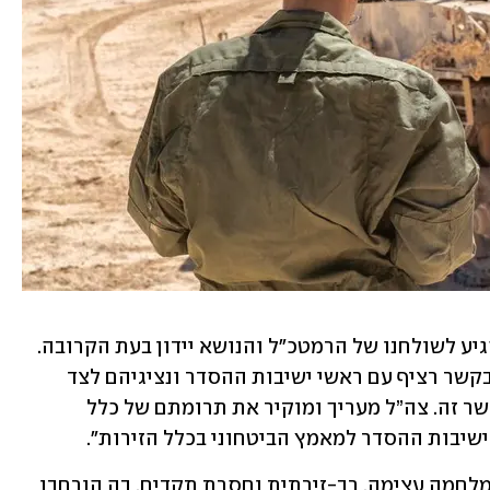
עוד נמסר: "נכון לעת הזו, הפיילוט טרם הגיע לשולחנו של הרמטכ"ל והנושא יידון בעת הקרובה. 
בכירי צה"ל עומדים בחודשים האחרונים בקשר רציף עם ראשי ישיבות ההסדר ונציגיהם לצד 
גורמים נוספים בציבור הדתי-לאומי בהקשר זה. צה”ל מעריך ומוקיר את תרומתם של כלל 
שיבות ההסדר למאמץ הביטחוני בכלל הזירות".
בצה"ל ציינו כי "לאחר כשנתיים וחצי של מלחמה עצימה, רב-זירתית וחסרת תקדים, בה הורחבו 