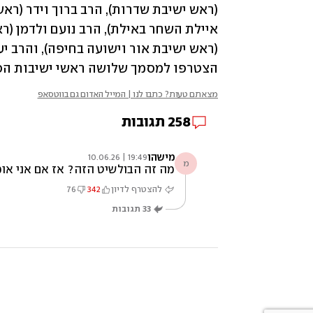
הצטרפו למסמך שלושה ראשי ישיבות הסד
מצאתם טעות? כתבו לנו | המייל האדום גם בווטסאפ
258
תגובות
מישהו
19:49 | 10.06.26
מ
מה זה הבולשיט הזה? אז אם אני אומר שאני ח
להצטרף לדיון
342
76
33
תגובות