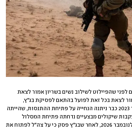
התשובה של צה"ל נמסרה חמישה חודשים לפני שהפיילוט לשילוב נשים בשריון אמור לצאת 
לדרך, ובשלב זה לא ברור כיצד המהלך אמור לצאת בכל זאת לפועל בהתאם לפסיקת בג"ץ, 
כשהפיילוט נדחה כמה פעמים. בספטמבר 2023 כבר ניתנה הנחייה על פתיחת ההתנסות, שהייתה 
אמורה לצאת לדרך בנובמבר 2024, אך בעקבות שיקולים מבצעיים נדחתה פתיחת המסלול 
למחזור גיוס נובמבר 2025 - שנדחה שוב לנובמבר 2026, לאחר שבג"ץ פסק כי על צה"ל לפתוח את 