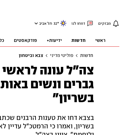
מבזקים
דווחו לנו
°
32
תל אביב
ראשי
חדשות
ידיעות+
פודקאסטים
כל
חדשות
פוליטי מדיני
צבא וביטחון
צה"ל עונה לראשי י
גברים ונשים באות
בשריון"
בצבא דחו את טענות הרבנים שכתבו 
בשריון, ואמרו כי הרמטכ"ל עדיין לא
ולוחמת", ציינו בצה"ל