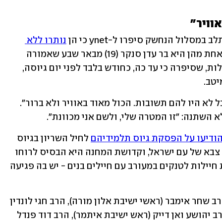
וויר"
ול הנחשק סיפרו ל-ynet כי הן 
נותרו ללא 
 ליום מיונים. אחת מהן היא בר עדן סנקר (19) מבאר שבע שאמורה 
להתגייס ביולי הקרוב כלוחמת בחי"ר גבולות, שסיפרה כי עד כה, כחודש בלבד לפני יום גיוסה, 
טב. 
סנקר סיפרה: "ניסיתי להבין מה קורה, אבל לא היו להם תשובות. הכול מאוד באוויר ולא ברור". 
 השתנה: "זו המטרה שלי, ולשם אני מכוונת".
ודיעו על הפסקת גיוס תלמידיהם
 לחיל השריון בגיוס 
הבא. במכתב מטעמם מסרו כי "צה"ל הוא צבא של עם ישראל, וקדושת המחנה היא הבסיס לרוחו 
של צה"ל ולהצלחה במיגור האויב. הכנסת חיילות לטנקים במעורב עם חיילים בנים - יש בה פגיעה 
על המכתב חתומים הרב אליקים לבנון והרב שחר אימבר (ראשי ישיבת אלון מורה), הרב חגי לונדין 
והרב טל שאוליאן (ראשי ישיבת חולון), הרב יהושע ואן דייק (ראש ישיבת איתמר), הרב דוד פנדל 