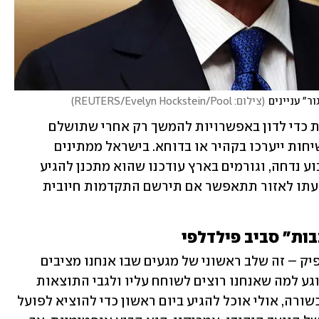
ר" עניינים
(
צילום: REUTERS/Evelyn Hockstein/Pool
)
בישראל נערכים להוציא משלחת ישראלית כדי לדון באפשרויות להמשך רק אחרי שתושלם 
פעימת החללים הלילה. טרם נקבע אם השיחות ייערכו בקהיר או בדוחא. בישראל ממתינים 
להגעתו של וויטקוף, שביקורו בארץ השבוע נדחה, וגורמים בארץ עודכנו שהוא מתכנן להגיע 
בשבוע הבא. הוא עצמו הבהיר היום כי הגעתו לאזור תתאפשר אם תירשם התקדמות חיובית 
ות" סביב פילדלפי
"אם המשא ומתן יתקדם באופן חיובי מספיק – זה שלב ראשוני של מגעים שבו אנחנו מציבים 
גבולות מסוימים, קווי מתאר מסוימים בנוגע למה שאנחנו רוצים לשוחח עליו ולגבי התוצאות 
שאנחנו מצפים שיקרו... אם הכול יתנהל כשורה, אולי אוכל להגיע ביום ראשון כדי להוציא לפועל 