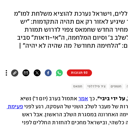
ללים, וישראל נערכת להוציא משלחת למו"מ
שיגיע לאזור רק אם תהיה התקדמות: "יש
המחיר החדש שחמאס צפוי לדרוש תמורת
שלב ב' וסיום המלחמה, ה"אי-ודאות" סביב
ום: "הלחימה תחודש? מה שהיה לא יהיה" |
93 תגובות
חטופים
ציר פילדלפי
חמאס
ל ידי ביבי".
 כך 
אמר
 אתמול בערב (יום ד') נשיא 
ת של מעבר לשלב השני של העסקה, רגע לפני 
פעימת 
 – הפעימה האחרונה במסגרת השלב הראשון. אבל ראש 
הממשלה בנימין נתניהו טרם קיבל החלטה כלשהי, ובישראל מחכים להחזרת החללים לפני 