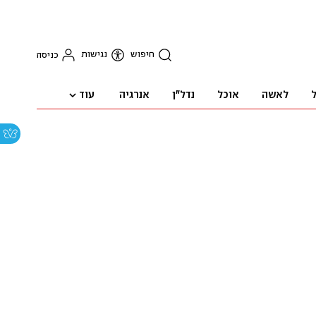
חיפוש
נגישות
כניסה
עוד
ל
לאשה
אוכל
נדל"ן
אנרגיה