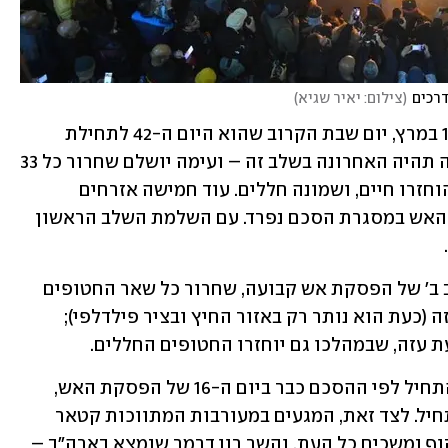
רכים
(
צילום: יאיר שגיא
)
 שלב א', נזכיר, אמור להסתיים רשמית ב-1 במרץ, יום שבת הקרוב שהוא היום ה-42 לתחילת 
הפסקת האש, אבל בפועל הפעימה הלילה תהיה האחרונה בשלב זה – ועימה יושלם שחרור כל 33 
החטופים שנכללו בשלב הזה. מתוכם 25 הוחזרו חיים, ושמונה חללים. עוד חמישה אזרחים 
תאילנדים הוחזרו בחיים במהלך הפסקת האש במסגרת הסכם נפרד. עם השלמת השלב הראשון 
מתווה העסקה כולל עוד שני שלבים: שלב ב' של הפסקת אש קבועה, שחרור כל שאר החטופים 
החיים ונסיגה מלאה של צה"ל מרצועת עזה (כעת הוא נותר רק באזור החיץ ובציר פילדלפי); 
 עזה, שבמהלכו גם יוחזרו החטופים החללים. 
המו"מ על תנאי השלב השני אמור היה להתחיל לפי ההסכם כבר ביום ה-16 של הפסקת האש, 
לפני כשבועיים, אבל רשמית הוא טרם התחיל. לצד זאת, המגעים במעורבות המתווכות קטאר 
ומצרים ושליח טראמפ לאזור סטיב וויטקוף נמשכים כל העת, והשר רון דרמר שנמצא בארה"ב – 