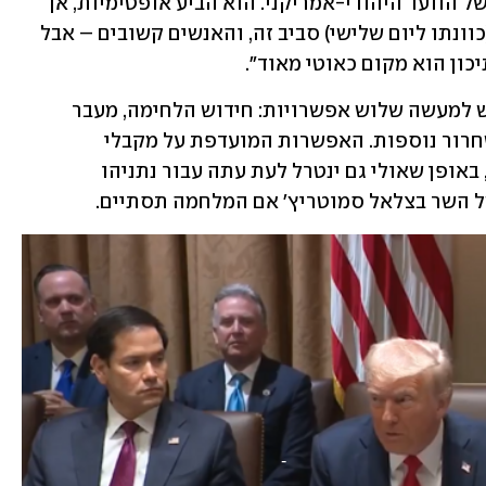
ולסגור את ההסכם", אמר וויטקוף בכנס של הוועד היהודי-אמריקני. הוא הביע אופטימיות, אך 
נותר זהיר: "היו לנו הרבה שיחות הבוקר (כוונתו ליום שלישי) סביב זה, והאנשים קשובים – אבל 
כון הוא מקום כאוטי מאוד". 
בצומת הדרכים שבו ניצבת כעת ישראל יש למעשה שלוש אפשרויות: חידוש הלחימה, מעבר 
לשלב ב' או הארכת שלב א' עם פעימות שחרור נוספות. האפשרות המועדפת על מקבלי 
ההחלטות בירושלים היא הארכת שלב א', באופן שאולי גם ינטרל לעת עתה עבור נתניהו 
ל השר בצלאל סמוטריץ' אם המלחמה תסתיים.