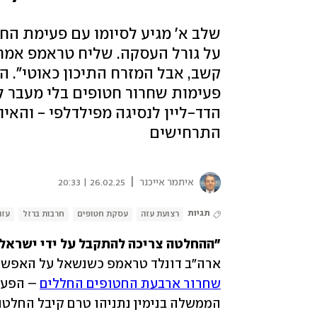
שלב א' מגיע לסיומו עם פעימת הח
על גורל העסקה. שליח טראמפ אמר 
קשב, אבל המזרח התיכון כאוטי". 
פעימות שחרור חטופים בלי מעבר ל
הדד-ליין לנסיגה מפילדלפי - והאי
התרחישים
|
איתמר אייכנר
26.02.25 | 20:33
תגיות
רצועת עזה
עסקת חטופים
חרבות ברזל
עזה
"ההחלטה צריכה להתקבל על ידי ישראל, ע
ארה"ב דונלד טראמפ כשנשאל על האפשרו
שחרור ארבעת החטופים החללים