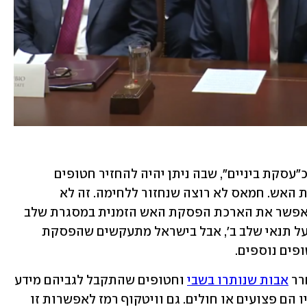
גורם ביטחוני תיאר הערב אפשרות שכזו כ"עסקת ביניים", שבה ניתן יהיה להחזיר חטופים 
נוספים. לדבריו, "ננסה למשוך את הפסקת האש. חמאס לא רוצה שנחזור ללחימה. זה לא 
האינטרס שלו". מתווה העסקה, יודגש, מאפשר את הארכת הפסקת האש הזמנית במסגרת שלב 
א' כל עוד נמשך המשא ומתן בין הצדדים על תנאי שלב ב', אבל בישראל מתעקשים שהפסקת 
ים נוספים. 
ר 
אבות שנותרו בשבי
 וחטופים שהתקבל לגביהם מידע 
חדש משורדי השבי שחזרו בעסקה – ולפיו הם פצועים או חולים. גם וויטקוף רמז לאפשרות זו 