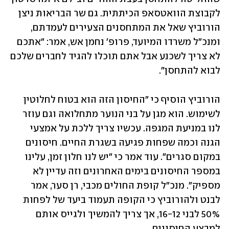
לקבוצת הוואטסאפ הכיתתית. גם שר הבריאות ניצן 
הורוביץ שאל את המתחסנים הצעירים לעמדתם, 
ומנכ"ל משרדו המיועד, פרופ' נחמן אש, אמר: "אתכם 
לא צריך לשכנע אבל אתם תוכלו להגיד לחברים שלכם 
לבוא להתחסן".
הורוביץ הוסיף כי "החיסון הזה הוא בטוח לחלוטין 
לשימוש. הוא מגן על בני הנוער מתחלואה וגם עוזר 
לנו במניעת המגפה. עכשיו צריך ללכת על אמצעי 
הגנה וכמה שפחות פגיעה בשגרת החיים. חיסונים 
במקום סגרים". עוד אמר כי "יש לנו חלון זמן, עלינו 
במספר החיסונים בימים האחרונים וזה עדיין לא 
מספיק". מנכ"ל קופת החולים מכבי, רן סער, אמר 
לבנט ולהורוביץ כי הקופה תעמוד ביעד של לפחות 
50% לבני 16-12, אך צריך להמשיך ולגייס אותם 
למבצע החיסונים.