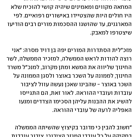
המחאה מקווים ומאמינים שיהיה קושי להוכיח שלא 
היו חולים היות שהצטיידו באישורים רפואיים. לפי 
המארגנים, עד שהושגו ההסכמות מורים רבים הודיעו 
שיצטרפו למאבק.
מזכ"לית הסתדרות המורים יפה בן דויד מסרה: "אני 
רוצה להודות לראש הממשלה, למזכיר הממשלה, לשר 
החינוך שליווה את המשא ומתן מקרוב, למנכ"ל משרד 
החינוך, לממונה על השכר באוצר ולסגן הממונה על 
השכר באוצר - שהבינו שאכן נעשה עוול לציבור 
עובדות ועובדי ההוראה. לאור זאת, הם התגייסו 
להשיג את ההבנות עליהן הסכימו הצדדים ומנעו 
האפליה לרעה של עובדי ההוראה.
"חשוב להבין כי מדובר בקיצוץ שהשיתה הממשלה 
בחקיקה על כל עובדי המגזר הציבורי. ציבור עובדות 