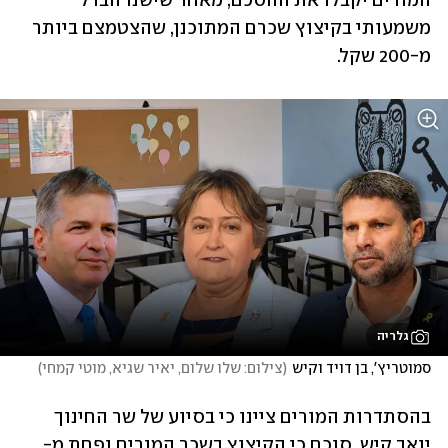
המורים יקבלו את ההסכם, מאחר שישנו הבדל 
משמעותי בקיצוץ שכרם המתוכנן, שהצטמצם ביותר 
מ-200 שקל.
גלריה
סמוטריץ', בן דויד וקיש
(
צילום: שלו שלום, יאיר שגיא, מוטי קמחי
)
בהסתדרות המורים ציינו כי בסיוע של שר החינוך 
יואב קיש, סוכם כי הקיצוץ בשכר המורים ופחת מ- 