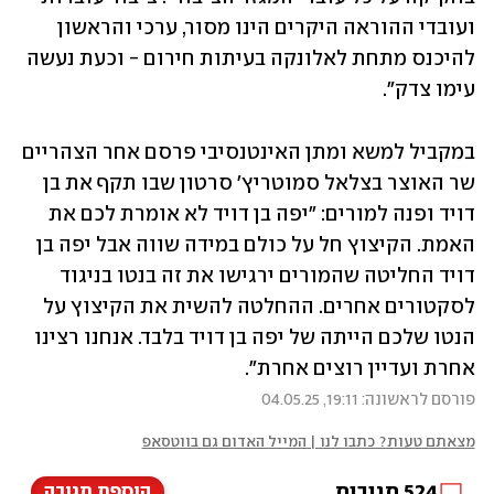
ועובדי ההוראה היקרים הינו מסור, ערכי והראשון 
להיכנס מתחת לאלונקה בעיתות חירום - וכעת נעשה 
עימו צדק".
במקביל למשא ומתן האינטנסיבי פרסם אחר הצהריים 
שר האוצר בצלאל סמוטריץ' סרטון שבו תקף את בן 
דויד ופנה למורים: "יפה בן דויד לא אומרת לכם את 
האמת. הקיצוץ חל על כולם במידה שווה אבל יפה בן 
דויד החליטה שהמורים ירגישו את זה בנטו בניגוד 
לסקטורים אחרים. ההחלטה להשית את הקיצוץ על 
הנטו שלכם הייתה של יפה בן דויד בלבד. אנחנו רצינו 
אחרת ועדיין רוצים אחרת".
פורסם לראשונה: 19:11, 04.05.25
מצאתם טעות? כתבו לנו | המייל האדום גם בווטסאפ
524
תגובות
הוספת תגובה