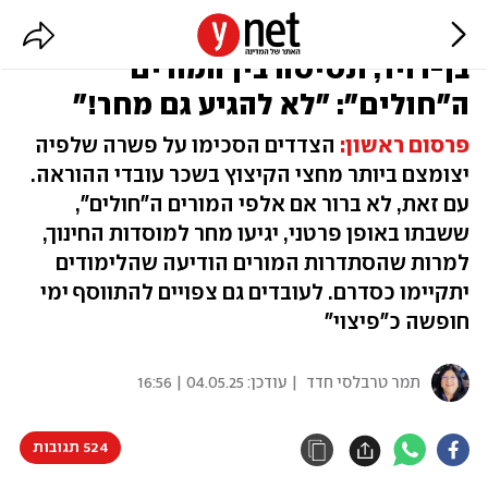
הושגו הסכמות בין האוצר ליפה
בן-דויד, תסיסה בין המורים
ה"חולים": "לא להגיע גם מחר!"
פרסום ראשון:
הצדדים הסכימו על פשרה שלפיה
יצומצם ביותר מחצי הקיצוץ בשכר עובדי ההוראה.
עם זאת, לא ברור אם אלפי המורים ה"חולים",
ששבתו באופן פרטני, יגיעו מחר למוסדות החינוך,
למרות שהסתדרות המורים הודיעה שהלימודים
יתקיימו כסדרם. לעובדים גם צפויים להתווסף ימי
חופשה כ"פיצוי"
תמר טרבלסי חדד
| עודכן:
04.05.25 | 16:56
524 תגובות