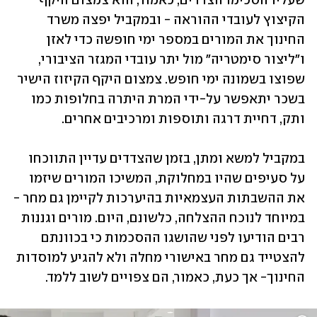
שעליו הסכימו הצדדים, כאמור, הוא צמצום היקף 
הקיצוץ לעובדי ההוראה - ובמקביל יפצה משרד 
החינוך את המורים במספר ימי חופשה כדי לאזן 
ו"ליצור סימטריה" מול יתר עובדי המגזר הציבורי, 
שפוצו בשמונה ימי חופש. צמצום היקף הקיזוז הישיר 
בשכר יתאפשר על-ידי המרת היתרה בחלופות כמו 
ותק, דחיית דרגה ותוספות ומרכיבים אחרים.
במקביל למשא ומתן, בזמן שהצדדים עדיין התווכחו 
על סעיפים שהיו במחלוקת, המשיכו המורים שיזמו 
את ההשבתות העצמאיות בהיערכות לקיימן גם מחר - 
במיוחד לנוכח ההצלחה, כלשונם, היום. מורים וגננות 
רבים הודיעו לפני שהושגו ההסכמות כי בכוונתם 
להצטייד גם מחר באישורי מחלה ולא להגיע למוסדות 
החינוך- אך כעת, כאמור, הם צפויים לשוב ללמד.