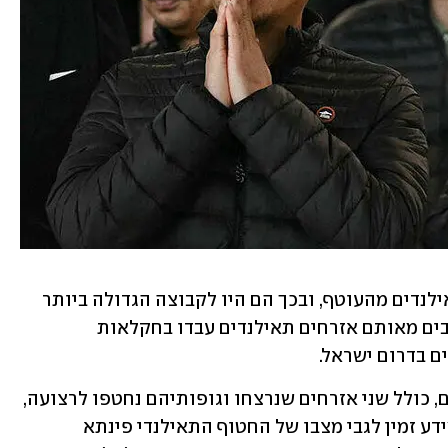
ב-7 באוקטובר חטף חמאס 31 אזרחים תאילנדים מהעוטף, ובכך הם היו לקבוצה הגדולה ביותר 
של תושבים זרים שהוחזקו בשבי בעזה. רבים מאותם אזרחים תאילנדים עבדו בחקלאות 
ם בדרום ישראל.
במהלך הטבח נרצחו 46 אזרחים תאילנדים, כולל שני אזרחים שנרצחו וגופותיהם נחטפו לרצועה, 
לפי משרד החוץ בבנגקוק. בשלב זה אין מידע זמין לגבי מצבו של החטוף התאילנדי פינתא 