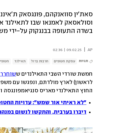
סאת'ין סוואנקהם, פונגסאק ת'איננא
בשדה התעופה בבנגקוק על-ידי מש
|
09.02.25 | 02:36
AP
תגיות
עסקת חטופים
חרבות ברזל
תאילנד
חטופי
חמשת שורדי השבי התאילנדים ש
שוחררו
החוץ התאילנדי מאריס סנגיאמפונגסה וש
"לא ראיתי אור שמש": עדויות החטו
דיברו בערבית, והתקשו לנשום במנהר