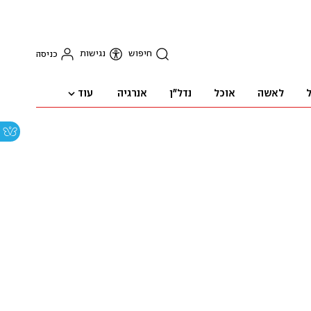
חיפוש
נגישות
כניסה
עוד
ל
לאשה
אוכל
נדל"ן
אנרגיה