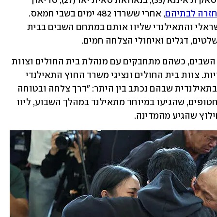
אתמול יצאו סאת'ין סוואנקהם (34), פונגסאק ת'איננא (35), בנאוואת סאית'יאו (27), סריאון 
זרה לבתיהם
, אחרי ששרדו 482 ימים בשבי חמאס. 
החמישה נפרדו מהצוותים הרפואיים הישראלי והתאילנדי שליוו אותם במתחם השבים בבית 
טים, דגלים ואיחולי הצלחה חמים.
"אנחנו אוהבים אתכם ותודה רבה", קראו השבים, כשהם מתחבקים עם מנהלת בית החולים וצוות 
המטפלים, לצד קידות מסורתיות תאילנדיות. צוות בית החולים ונציגי משרד החוץ התאילנדי 
נופפו בדגלי שתי המדינות ואחזו שלטים בתאילנדית שבהם נכתב בין היתר: "דרך צלחה ובטוחה 
הביתה". בני משפחותיהם של ארבעה מהחטופים, שהגיעו במיוחד מתאילנד במהלך השבוע, ליוו 
ילוץ שהגיע מהמדינה.