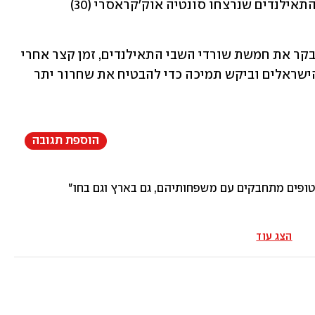
נאתאפונג (35), וכן בנוגע לשני החטופים התאילנדים שנרצחו סונטיה אוק'קראסרי (30) 
שר החוץ של תאילנד הגיע לישראל כדי לבקר את חמשת שורדי השבי התאילנדים, זמן קצר אחרי 
ששוחררו. כמו כן, הוא נפגש עם עמיתיו הישראלים וביקש תמיכה כדי להבטיח את שחרור יתר 
הוספת תגובה
פים מתחבקים עם משפחותיהם, גם בארץ וגם בחו״ל. הלוואי ונזכה
הצג עוד