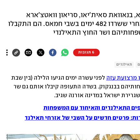
, בנאוואת סאית'יאו, סריאון וואטצ'ארא
וסולאסאק לאמנאו שבו לתאילנד אחרי ששרדו 482 ימים בשבי חמאס. הם התקבלו
פחותיהם ושר החוץ התאילנדי
6 תגובות
ם
תאילנדים
 מרצועת עזה
 לפני עשרה ימים הגיעו הלילה (בין שבת 
לראשון) לארץ מולדתם, ונפגשו עם משפחותיהם בבנגקוק. בשדה התעופה קיבלו אותם גם שר 
גרירת ישראל במדינה אורנה שגיב.
פים התאילנדים והאיחוד עם המשפחות
ות: פרטים חדשים על השבי של אזרחי תאילנד