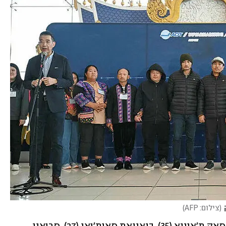
(
צילום: AFP
)