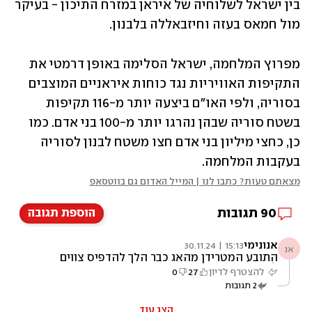
בין ישראל לשלוחיה של איראן במזרח התיכון - בעיקר 
מול חמאס בעזה וחיזבאללה בלבנון. 
מפרוץ המלחמה, ישראל הסלימה באופן דרמטי את 
התקיפות האוויריות נגד כוחות איראניים המוצבים 
בסוריה, ולפי האו"ם ביצעה יותר מ-116 תקיפות 
בשטח סוריה שבהן נהרגו יותר מ-100 בני אדם. כמו 
כן, כחצי מיליון בני אדם חצו משטח לבנון לסוריה 
בעקבות המלחמה. 
מצאתם טעות? כתבו לנו | המייל האדום גם בווטסאפ
90
תגובות
הוספת תגובה
אנונימי
15:13 | 30.11.24
אנ
התובע המטרידן מהאג כבר הלך להדפיס צווים
לאסד או שפספסתי משהו?
להצטרף לדיון
27
0
2
תגובות
הצג עוד