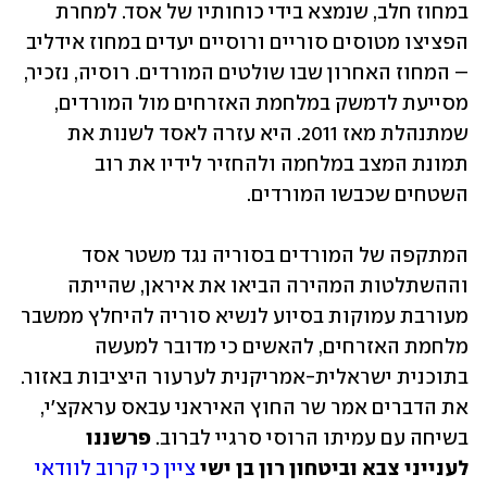
במחוז חלב, שנמצא בידי כוחותיו של אסד. למחרת 
הפציצו מטוסים סוריים ורוסיים יעדים במחוז אידליב 
– המחוז האחרון שבו שולטים המורדים. רוסיה, נזכיר, 
מסייעת לדמשק במלחמת האזרחים מול המורדים, 
שמתנהלת מאז 2011. היא עזרה לאסד לשנות את 
תמונת המצב במלחמה ולהחזיר לידיו את רוב 
השטחים שכבשו המורדים. 
המתקפה של המורדים בסוריה נגד משטר אסד 
וההשתלטות המהירה הביאו את איראן, שהייתה 
מעורבת עמוקות בסיוע לנשיא סוריה להיחלץ ממשבר 
מלחמת האזרחים, להאשים כי מדובר למעשה 
בתוכנית ישראלית-אמריקנית לערעור היציבות באזור. 
את הדברים אמר שר החוץ האיראני עבאס עראקצ'י, 
בשיחה עם עמיתו הרוסי סרגיי לברוב. 
פרשננו 
לענייני צבא וביטחון רון בן ישי
ציין כי קרוב לוודאי 