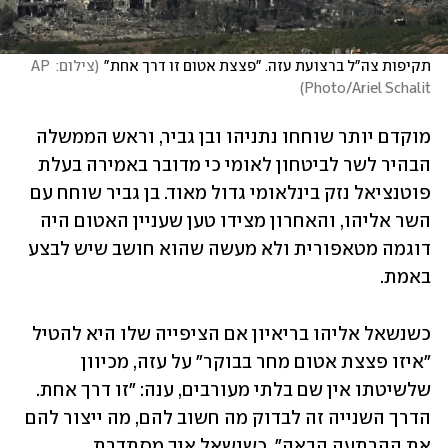
תקיפות צה"ל ברצועת עזה. "פצצת אטום זו דרך אחת"
(
צילום: AP 
)
Photo/Ariel Schalit
מוקדם יותר שוחחו נתניהו ובן גביר, וראש הממשלה 
הבהיר לשר לביטחון לאומי כי מדובר באמירה בעלת 
פוטנציאל נזק בינלאומי גדול מאוד. בן גביר שוחח עם 
השר אליהו, והאחרון מצידו טען שעניין האטום היה 
דוגמה מטאפורית ולא מעשה שהוא חושב שיש לבצע 
באמת.
כשנשאל אליהו בריאיון אם הציפייה שלו היא להטיל 
"איזו פצצת אטום מחר בבוקר" על עזה, מכיוון 
שלשיטתו אין שם בלתי מעורבים, ענה: "זו דרך אחת. 
הדרך השנייה זה לבדוק מה חשוב להם, מה ייצור להם 
את ההרתעה הבאה". כשנשאל איך מסתדרת 