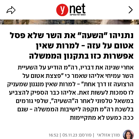
נתניהו "השעה" את השר שלא פסל
אטום על עזה - למרות שאין
אפשרות כזו בתקנון הממשלה
אחרי שגינה את דבריו, רה"מ הודיע על השעיית
השר עמיחי אליהו שאמר כי "פצצת אטום על
הרצועה זו דרך אחת" - למרות שאין מנגנון שמעניק
לו סמכות לעשות זאת. אליהו כבר הספיק להצביע
במשאל טלפוני לאחר ה"השעיה", שלפי גורמים
בלשכת רה"מ תקפה לישיבות הממשלה - שגם
ככה כמעט לא מתקיימות
מורן אזולאי
| פורסם:
05.11.23 | 16:52