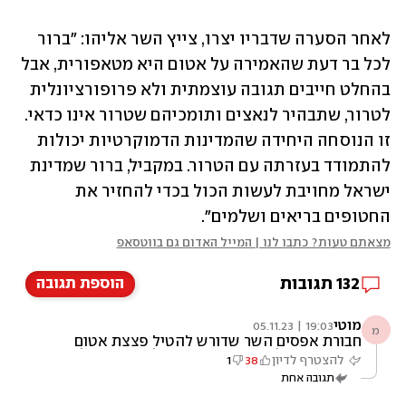
לאחר הסערה שדבריו יצרו, צייץ השר אליהו: "ברור 
לכל בר דעת שהאמירה על אטום היא מטאפורית, אבל 
בהחלט חייבים תגובה עוצמתית ולא פרופורציונלית 
לטרור, שתבהיר לנאצים ותומכיהם שטרור אינו כדאי. 
זו הנוסחה היחידה שהמדינות הדמוקרטיות יכולות 
להתמודד בעזרתה עם הטרור. במקביל, ברור שמדינת 
ישראל מחויבת לעשות הכול בכדי להחזיר את 
החטופים בריאים ושלמים".
מצאתם טעות? כתבו לנו | המייל האדום גם בווטסאפ
132
תגובות
הוספת תגובה
מוטי
19:03 | 05.11.23
מ
חבורת אפסים השר שדורש להטיל פצצת אטום
מטאפורית על רצועת עזה שותף לראש ממשלה
להצטרף לדיון
38
1
שמעניש אותו בעונש שכלל לא קיים. לאן נוליך את
תגובה אחת
הבושה?