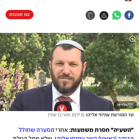
132 תגובות
גלריה
שר המורשת עמיחי אליהו
(
צילום: משי בן עמי
)
"השעיה" חסרת משמעות:
 אחרי ה
סערה שחולל 
הבוקר (ראשון) השר עמיחי אליהו
, שלא פסל הטלת 