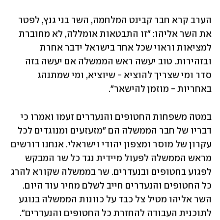
הערב קרא חבר קבינט המלחמה, השר בני גנץ, לפטר 
את השר אליהו: "זו התבטאות אומללה, לא מחוברת 
למציאות וראוי שכל אחד בישראל ידבר אחרת 
ובזהירות. טוב יעשה ראש הממשלה אם יעשה בזה 
סדר ומי שצריך להוציא - שיוציא, ומי שמתנהג 
באחריות - מוזמן להישאר".
במטה משפחות החטופים והנעדרים זעמו ואמרו כי 
דבריו של חבר הממשלה הם "מזעזעים ומנוגדים לכל 
עקרון של מוסר ומצפון יהודי וישראלי. אנחנו דורשים 
מראש הממשלה לפעול מיידית נגד כל שר המבקש 
לפגוע בחטופים ובנעדרים. שר בממשלה שקורא להרג 
כל החטופים והנעדרים חייב לשלם מחיר עוד היום.  
השר אליהו מטיל צל כבד על כוונות הממשלה בנוגע 
לתוכנית העבודה להחזרת כל החטופים והנעדרים".