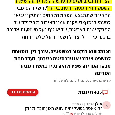
הצד החיובי בחשיפת הפרשה היא הידיעה ש"אור 
השמש הוא המטהר הטוב ביותר"
. השיח הפומבי, 
החקירה שתתבצע, הפקת הלקחים והתיקון יביאו 
לטעמי לבסוף לשיקום אמון הציבור ולחיזוקה של 
הפרקליטות הצבאית, שהיא גוף בעל משמעות אדירה 
בהגנה על חיילי צה"ל ושמירה על שלטון החוק. 
הכותב הוא דוקטור למשפטים, עורך דין, ומומחה 
למשפט ציבורי אוניברסיטת רייכמן. בעבר תחת 
מבקר המדינה שפירא היה בכיר במשרד מבקר 
המדינה
מצאתם טעות בכתבה? כתבו לנו על זה
425
תגובות
הוספת תגובה
אילן
17:49 | 31.10.25
א
רק מאסר בפועל יהיה עונש ראוי חובה לזרוק
אותה מאחורי סורג ובריח ואת כל מי שטייח
להצטרף לדיון
29
6