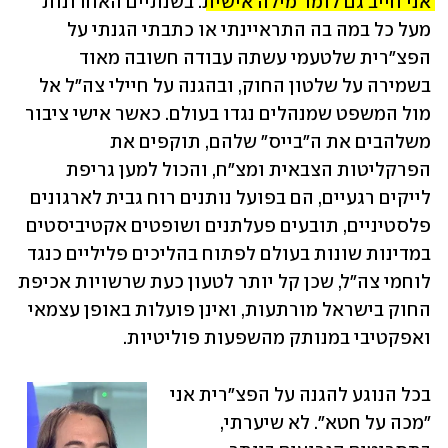
אני חייב גם לומר מילה אישית
. בשנתיים האחרונות 
מעל כל במה בה התראיינתי או כתבתי הגנתי על 
הפצ"רית שלטעמי עשתה עבודה חשובה מאוד 
בשמירה על שלטון החוק, ובהגנה על חיילי צה"ל אל 
מול המשפט שמנהלים נגדו בעולם. כאשר אישי ציבור 
משלהבים את ה"בייס" שלהם, תוקפים את 
הפרקליטות הצבאית ומצ"ח, והכול למען גריפת 
לייקים רגעיים, הם בפועל נותנים רוח גבית לארגונים 
פלסטיניים, תובעים פעלתנים ושופטים אקטיביסטים 
במדינות שונות בעולם לפתוח בהליכים פליליים כנגד 
לוחמי צה"ל, שכן קל יותר לטעון כעת שרשויות אכיפת 
החוק בישראל מורתעות, ואינן פועלות באופן עצמאי 
ואפקטיבי במנותק מהשפעות פוליטיות.
בכל הנוגע להגנה על הפצ"רית אני 
"מכה על חטא". לא שיערתי, 