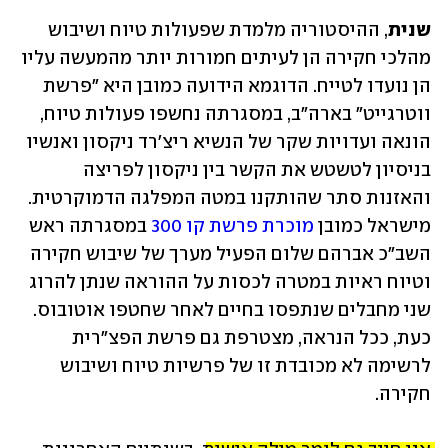
שנית
, ההיסטוריה מלמדת שפעולות טיוח ושיבוש 
מהלכי חקירה הן לעיתים חמורות יותר מהמעשה עליו 
הן נועדו לטייח. הדוגמא הידועה כמובן היא "פרשת 
ווטרגייט" בארה"ב, במסגרתה נחשפו פעולות טיוח, 
הונאה ועדויות שקר של הנשיא ריצ'רד ניקסון ואנשיו 
בניסיון לטשטש את הקשר בין ניקסון לפריצה 
והאזנות סתר שהותקנו במטה המפלגה הדמוקרטית. 
מישראל כמובן 
מוכרת פרשת קו 300
 במסגרתה ראש 
השב"כ אברהם שלום הפעיל מערך של שיבוש חקירה 
וטיוח ראיות במטרה לכסות על ההוראה שנתן להרוג 
שני מחבלים שנתפסו בחיים לאחר שחטפו אוטובוס. 
כעת, ככל הנראה, מצטרפת גם פרשת הפצ"רית 
לרשימה לא מכובדת זו של פרשיות טיוח ושיבוש 
חקירה. 