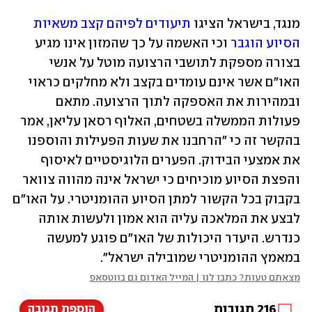
מנגד, בישראל הציגו 
תיעודים לפיהם קצב משאיות 
הסיוע הוגבר
 וכי האשמה על כך שהמזון אינו מגיע 
בצורה מספקת לתושבי הרצועה מוטל על אנשי 
האו"ם אשר אינם עומדים בקצב ולא מחלקים כראוי 
ובמהירות את האספקה לתוך הרצועה. מתאם 
פעולות הממשלה בשטחים, האלוף רסאן עליאן, אמר 
בהקשר זה כי "הרחבנו את שעות הפעילות והוספנו 
את אמצעי הבידוק. הפערים הלוגיסטיים לאיסוף 
והפצת הסיוע מוכיחים כי ישראל אינה מהווה צוואר 
בקבוק בכל הקשור למתן הסיוע ההומניטרי. על האו"ם 
לבצע את המלאכה עליה הוא אמון ולעשות אותה 
כנדרש. היעדר היכולות של האו"ם פוגע למעשה 
במאמץ ההומניטרי שמובילה ישראל".
מצאתם טעות? כתבו לנו | המייל האדום גם בווטסאפ
216
תגובות
הוספת תגובה