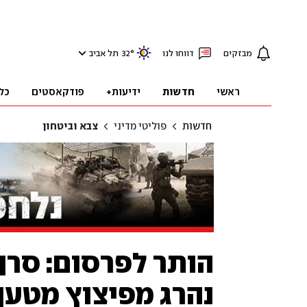
מבזקים
דווחו לנו
°
32
תל אביב
ראשי
חדשות
ידיעות+
פודקאסטים
כל
חדשות
פוליטי מדיני
צבא וביטחון
הותר לפרסום: סרן 
נהרג מפיצוץ מטען 