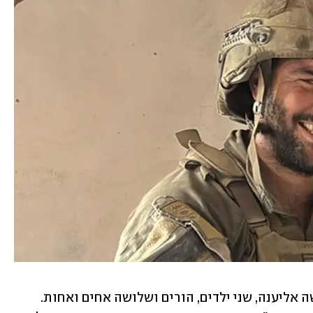
סרן במיל' טל מובשוביץהותיר אחריו אישה אליענה, שני ילדים, הורים ושלושה אחים ואחות. 