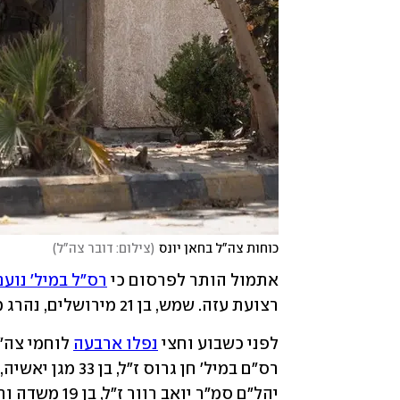
כוחות צה"ל בחאן יונס
(
צילום: דובר צה"ל
)
אתמול הותר לפרסום כי 
רס"ל במיל' נוע
רצועת עזה. שמש, בן 21 מירושלים, נהרג מירי נ"ט בחאן יונס. לוחם נוסף נפצע באורח קל באירוע.
לפני כשבוע וחצי 
נפלו ארבעה
 לוחמי צה"