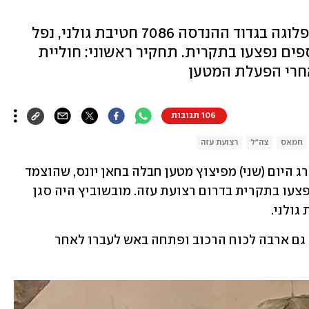
סרן במיל' טל מובשוביץ, סגן מפקד פלוגה בגדוד ההנדסה 7086 חטיבת גולני, נפל
פים נפצעו בתקרית. תחקיר ראשוני: חוליית
חרי הפעלת המטען
106 תגובות
חמאס
צה"ל
רצועת עזה
סרן במיל' טל מובשוביץ, בן 28 מרעות, נהרג היום (שני) מפיצוץ מטען חבלה בחאן יונס, שהוצמד 
להאמר של כוח מגדוד 12. מספר חיילים נפצעו בתקרית בדרום רצועת עזה. מובשוביץ היה סגן 
מתחקיר ראשוני עולה כי חוליית מחבלים גם ארבה לכוח הרכוב ופתחה באש לעברו לאחר 