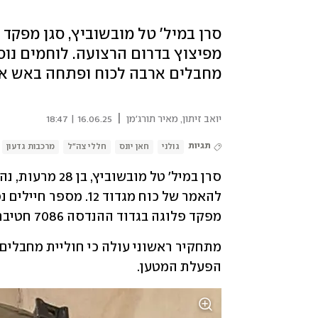
מפיצוץ בדרום הרצועה. לוחמים נוס
מחבלים ארבה לכוח ופתחה באש א
|
יואב זיתון
,
מאיר תורג'מן
16.06.25 | 18:47
תגיות
גולני
חאן יונס
חללי צה"ל
מרכבות גדעון
מפקד פלוגה בגדוד ההנדסה 7086 חטיבת גולני.
הפעלת המטען.