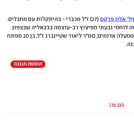
ל' אלון פרקס
 (27) ז"ל מכברי - בהיתקלות עם מחבלים. 
יממה לפני נפילתו של פרקס נהרגו שלושה לוחמי גבעתי מפיצוץ רב-עוצמה בג'באליה שבצפון 
הרצועה - סמ"ר עומר ואן גלדר ז"ל, בן 22 ממעלה אדומים; סמ"ר ליאור שטיינברג ז"ל, בן 20 מפתח 
הוספת תגובה
הצג עוד