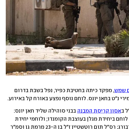
ם שמש
, מפקד כיתה בחטיבת כפיר, נפל בשבת בדרום 
ל ב
אסון קריסת המבנה
 בבני סוהילה שליד חאן יונס: 
רס"ם במיל' חן גרוס ז"ל, בן 33 מגן יאשיה, לוחם ביחידת מגלן בעוצבת הקומנדו; ולוחמי יחידת 
יהל"ם סמ"ר יואב רוור ז"ל, בן 19 משדה ורבורג; רס"ל תום רוטשטיין ז"ל בן ה-23 מרמת גן וסמ"ר 