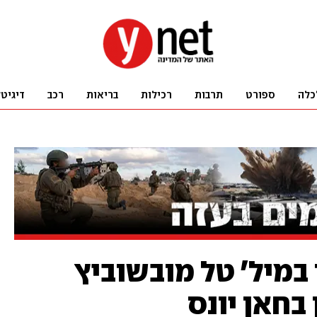
כלה
ספורט
תרבות
רכילות
בריאות
רכב
דיגיט
במיל' טל מובשוביץ
בחאן יונס