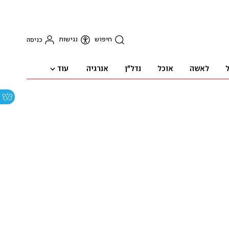
חיפוש
נגישות
כניסה
עוד
ל
לאשה
אוכל
נדל"ן
אנרגיה