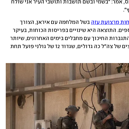
ראש העיר מודיעין מכבים רעות, חיים ביבס, אמר: "בשמי ובשם תושבות ותושבי העיר אני שולח 
".
חות מרצועת עזה
 בשל המלחמה עם איראן, הצורך 
בתגבור גבול ירדן ומוכנות לתרחישים נוספים. התוצאה היא שינויים בפריסות הכוחות, בעיקר 
בדרום הרצועה, והאטה בלחימה אל מול התגברות החיכוך עם מחבלים בימים האחרונים, שיותר 
ויותר מהם מנסים לפגוע לוחמים. האילוצים של צה"ל כה גדולים, שגדוד 12 של גולני פועל תחת 