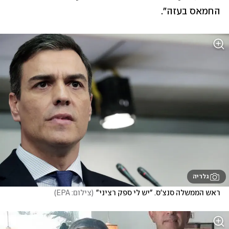
החמאס בעזה".
גלריה
ראש הממשלה סנצ'ס. "יש לי ספק רציני"
(
צילום: EPA
)