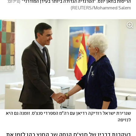
הריסות בחאן יונס. "הטרגדיה הגדולה ביותר בעידן המודרני"
(
צילום: 
)
REUTERS/Mohammed Salem
שגרירת ישראל רודיקה רדיאן עם רה"מ הספרדי סנצ'ס. זומנה גם היא 
לנזיפה
בעקבות דבריו של סנצ'ס הנחה שר החוץ כהן לזמן את 