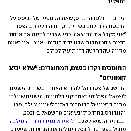
בתפקיד.
היריב רודולפו הרננדס, שאת הקמפיין שלו ביסס על 
ההבטחה להילחם בשחיתות, הודה הלילה בהפסד. 
"אני מקבל את התוצאה, כפי שצריך להיות אם אנחנו 
רוצים שהמוסדות שלנו יהיו חזקים", אמר. "אני באמת 
מקווה שההחלטה הזו תועיל לכולם".
התומכים רקדו בגשם, המתנגדים: "שלא יביא 
קומוניזם"
ההישג של פטרו הלילה הוא האחרון בשורת הישגים 
לשמאל הפוליטי באמריקני הלטינית, הישגים שנולדו 
מתוך הרצון של הבוחרים באזור לשינוי. צ'ילה, פרו 
והונדורס בחרו כולן נשיאים מהשמאל ב-2021, 
ובברזיל הנשיא לשעבר 
לואיז אינסיו לולה דה סילבה
מוביל בפער גדול בסקרים לקראת הבחירות שייערכו 