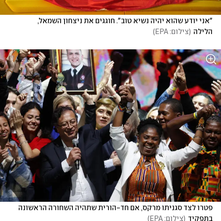
"אני יודע שהוא יהיה נשיא טוב". חוגגים את ניצחון השמאל, 
הלילה
(
צילום: EPA
)
פטרו לצד סגניתו מרקס, אם חד-הורית שתהיה השחורה הראשונה 
בתפקיד
(
צילום: EPA
)