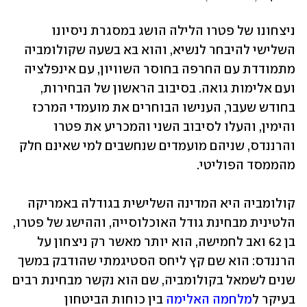
ניצחונו של פטרו הלילה הושג במסגרת ניסיונו 
השלישי להיבחר לנשיא, והוא בא בשעה שקולומביה 
מתמודדת עם החרפה בחוסר השוויון, עם אינפלציה 
ועם אלימות גואה. בסיבוב הראשון של הבחירות, 
בחודש שעבר, הענישו הבוחרים את מועמדי המרכז 
והימין, והעלו לסיבוב השני והמכריע את פטרו 
והרננדס, שניהם מועמדים שנחשבים למי שאינם חלק 
מהממסד הפוליטי.
קולומביה היא המדינה השלישית בגודלה באמריקה 
הלטינית מבחינת גודל האוכלוסייה, וההישג של פטרו, 
בן 62 ואב לחמישה, הוא יותר מאשר רק ניצחון על 
הרננדס: הוא שם קץ ליחס הסטיגמתי שהודבק במשך 
שנים לשמאל בקולומביה, שם הוא נקשר מבחינת רבים 
בעיקר ל
מלחמה האלימה
 בין כוחות הביטחון 