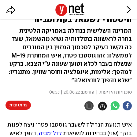
איש הגרילה הפך לנשיא: ניצחון
היסטורי לשמאל בקולומביה
המדינה השלישית בגודלה באמריקה הלטינית
בחרה לראשונה בתולדותיה נשיא מהשמאל, שעד
כה נקשר בעיקר לסכסוך המזוין בין המורדים
לממשלה: זהו גוסטבו פטרו, איש המחתרת M-19
שנשלח בעבר לכלא וטוען שעונה ע"י הצבא. ברקע
למהפך: אלימות, אינפלציה וחוסר שוויון. מתנגדיו:
"שלא נהפוך לוונצואלה"
סוכנויות הידיעות
| פורסם:
20.06.22 | 06:53
15 תגובות
איש תנועת הגרילה לשעבר גוסטבו פטרו ניצח לפנות 
בוקר (שני) בבחירות לנשיאות 
קולומביה
, והפך לאיש 