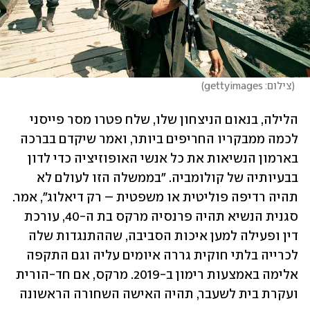
(
צילום: gettyimages
)
הלילה, בנאום הניצחון שלו, שלח פטרו מסר פייסני 
לכמה ממבקריו החריפים ביותר, ואמר שיקדם בברכה 
בארמון הנשיאות את כל אנשי האופוזיציה כדי לדון 
בבעיותיה של קולומביה. "בממשלה הזו לעולם לא 
תהיה רדיפה פוליטית או משפטית – רק דיאלוג", אמר. 
סגנית הנשיא תהיה פרנסיה מרקס בת ה-40, עורכת 
דין ופעילה למען איכות הסביבה, שההתנגדות שלה 
לכרייה בלתי חוקית גררה איומים עליה וגם התקפה 
אלימה באמצעות רימון ב-2019. מרקס, אם חד-הורית 
ועקרת בית לשעבר, תהיה האישה השחורה הראשונה 