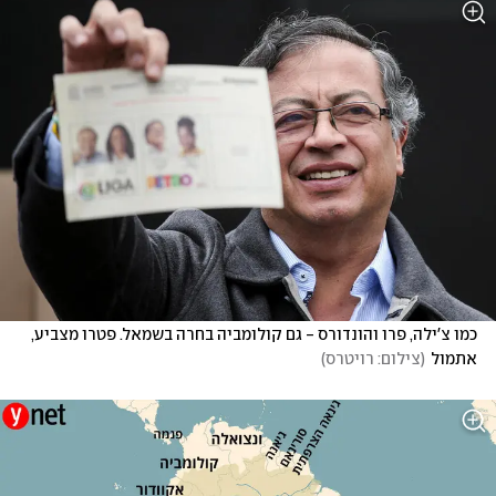
כמו צ'ילה, פרו והונדורס - גם קולומביה בחרה בשמאל. פטרו מצביע, 
אתמול
(
צילום: רויטרס
)