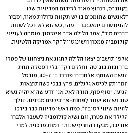
את הבטחותיו לרפורמות, משום שאין לו רוב 
בקונגרס, הנחוץ מאוד לקידום המדיניות שלו. 
"לאנשים שתומכים בו יש תקוות גדולות מאוד, וסביר 
להניח שהם יתאכזבו די מהר, כשהוא לא יוכל לשנות 
דברים מיד", אמר הלילה אדם איזקסון, מומחה לענייני 
קולומביה ממכון וושינגטון לחקר אמריקה הלטינית.
אלפי תושבים יצאו הלילה לחגוג את ניצחונו של פטרו 
ברחובות בוגוטה, וחלקם רקדו בלי הפסקה תחת 
הגשם השוטף. אלחנדרו פוררו בן ה-40, מובטל 
המרותק לכיסא גלגלים, פרץ בבכי כשהתוצאות 
הגיעו. "סוף סוף, תודה לאל. אני יודע שהוא יהיה נשיא 
טוב ושהוא יעזור לַפּחות-פריבילגים מבינינו. הולך 
להיות שינוי לטובה". כמה ראשי מדינות כבר בירכו 
הלילה את פטרו, וגם נשיא קולומביה לשעבר אלברו 
אוריבה, מבקרו החריף שנותר דמות מרכזית למדי 