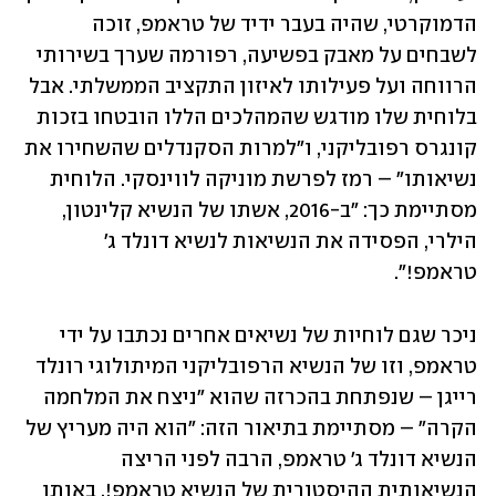
הדמוקרטי, שהיה בעבר ידיד של טראמפ, זוכה 
לשבחים על מאבק בפשיעה, רפורמה שערך בשירותי 
הרווחה ועל פעילותו לאיזון התקציב הממשלתי. אבל 
בלוחית שלו מודגש שהמהלכים הללו הובטחו בזכות 
קונגרס רפובליקני, ו"למרות הסקנדלים שהשחירו את 
נשיאותו" – רמז לפרשת מוניקה לווינסקי. הלוחית 
מסתיימת כך: "ב-2016, אשתו של הנשיא קלינטון, 
הילרי, הפסידה את הנשיאות לנשיא דונלד ג' 
טראמפ!". 
ניכר שגם לוחיות של נשיאים אחרים נכתבו על ידי 
טראמפ, וזו של הנשיא הרפובליקני המיתולוגי רונלד 
רייגן – שנפתחת בהכרזה שהוא "ניצח את המלחמה 
הקרה" – מסתיימת בתיאור הזה: "הוא היה מעריץ של 
הנשיא דונלד ג' טראמפ, הרבה לפני הריצה 
הנשיאותית ההיסטורית של הנשיא טראמפ!. באותו 