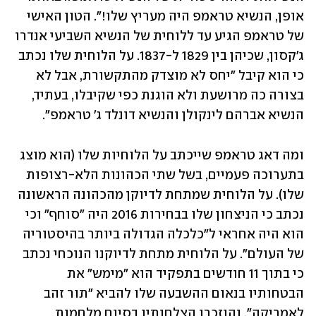
אופן, הנשיא טראמפ היה מעריץ שלו!". הטון האישי 
של טראמפ הגיע עד ללוחית של הנשיא השביעי אנדרו 
ג'קסון, שכיהן בין 1829 ל-1837. על הלוחית שלו נכתב 
כי הוא קיבל "יחס לא מוצדק מהתקשורת, אבל לא 
בצורה כה מרושעת ולא הוגנת כפי שקיבלו, בעתיד, 
הנשיא אברהם לינקולן והנשיא דונלד ג' טראמפ". 
ומה דאג טראמפ שייכתב על הלוחיות שלו (הוא מוצג 
בתערוכה פעמיים, בשל שתי הכהונות הלא-רצופות 
שלו). על הלוחית שמתחת לדיוקן מהכהונה הראשונה 
נכתב כי הניצחון שלו בבחירות 2016 היה "סוחף" וכי 
הוא היה אחראי ל"כלכלה הגדולה ביותר בהיסטוריה 
של העולם". על הלוחית מתחת לדיוקנו הנוכחי נכתב 
כי בתוך 11 חודשים בתפקיד הוא "מימש" את 
הבטחותיו בנאום ההשבעה שלו להביא "תור זהב 
לאמריקה", והוזכרו הצלחותיו בסיום מלחמות 