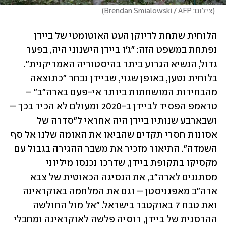
(
צילום: Brendan Smialowski / AFP
)
הלוחית שתחת לדיוקן העט האוטומטי של ביידן 
נפתחת במשפט הזה: "ג'ו ביידן הישנוני היה, בפער 
גדול, הנשיא הגרוע ביתר בהיסטוריה האמריקנית". 
בלוחית נטען, באופן שגוי, שביידן נבחר "כתוצאה 
מהבחירות המושחתות ביותר אי-פעם בארה"ב" – 
טראמפ הפסיד לביידן ב-2020 ומעולם לא הכיר בכך – 
ושבארבע שנותיו ביידן היה אחראי ל"סדרה של 
אסונות חסרי תקדים שהביאו את האומה שלנו אל סף 
השמדה". התיאור מזכיר את משבר ההגירה בגבול עם 
מקסיקו בתקופת ביידן, שדרכו נכנסו מיליוני 
מסתננים לארה"ב, את הנסיגה הכאוטית של צבא 
ארה"ב מאפגניסטן – וגם את המלחמה באוקראינה 
ואת טבח 7 באוקטבר בישראל. "אל מול החולשה 
ההרסנית של ביידן, רוסיה פלשה לאוקראינה ומחבלי 