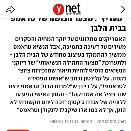
ביידן "השמיד", אובמה "ריגל", רייגן
"מעריץ": מצעד הבושה של טראמפ
בבית הלבן
האמריקנים מתלוננים על יוקר המחיה והסקרים
מעידים על דעיכה בתמיכה, אבל הנשיא טראמפ
ממשיך להתמקד בעיצוב מחודש של הבית הלבן -
ולתערוכת "מצעד התהילה הנשיאותי" של דיוקני
הנשיאים הוסיף לוחיות תיאור שמזכירות ציוצי
נקמה. על קלינטון נכתב ש"אשתו הפסידה
לטראמפ!", על ביידן ש"למרות הכול, טראמפ ינצח
שוב ויציל את אמריקה!" - והטון האישי הגיע עד
ללוחית של אנדרו ג'קסון: "זכה ליחס תקשורתי לא
הוגן, אך לא כמו אלו שיקבלו לינקולן וטראמפ"
ynet והסוכנויות
| פורסם:
18.12.25 | 08:03