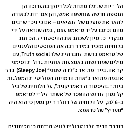
הלוחיות שנתלו מתחת לכל דיוקן בתערוכה הן 
תוספת חדשה שנחשפה אמש, והן אמורות לכאורה 
לתאר את פועלם של הנשיאים – אם כי ניכר שרבים 
מהם נכתבו על יד טראמפ עצמו, במה שנראה על ידי 
מבקריו כניסיון לשכתב את ההיסטוריה. הכיתוב 
בלוחיות מזכיר במידה רבה את הפוסטים הלעגניים 
של טראמפ ברשת החברתית שלו Truth social, עם 
מילים שמודגשות באמצעות אותיות גדולות וסימני 
קריאה. ביידן מתואר כ"ג'ו הישנוני" (Sleepy Joe), ברק 
אובמה מתואר כ"אחת הדמויות הפוליטיות המפלגות 
ביותר בהיסטוריה האמריקנית", על הלוחית של ביל 
קלינטון הודגש ההפסד של אשתו הילרי לטראמפ 
ב-2016, ועל הלוחית של רונלד רייגן נטען כי הוא היה 
"מעריץ" של טראמפ. 
דוברת הבית הלבן קרוליין לוויט הודתה כי הכיתובים 