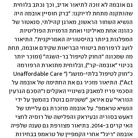
גם אובמה לא זוכה לתיאור אדיב, וכך נכתב בלוחית 
שהותקנה מתחת לדיוקנו: "ברק חוסיין אובמה היה 
הנשיא השחור הראשון, מארגן קהילתי, סנאטור של 
כהונה אחת מאילינוי ואחת הדמויות הפוליטיות 
המפלגות ביותר בהיסטוריה האמריקנית". התיאור 
לועג לרפורמת ביטוחי הבריאות שקידם אובמה, תחת 
מה שמכונה "החוק לטיפול בר-השגה" (ומוכר יותר 
בכינוי "אובמה-קר"), ובלוחית מתוארת הרפורמה 
כ"חוק לטיפול בלתי-מושג" ("Unaffordable Care 
Act"). התיאור מזכיר גם את החתימה של אובמה על 
הסכמי פריז למאבק בשינויי האקלים ו"הסכם הגרעין 
הנוראי" עם איראן, "ששניהם בוטלו בהמשך על ידי 
הנשיא טראמפ". על אובמה מוזכרת גם עלייתו של 
דאעש בסוריה ובעיראק והפלישה של רוסיה לחצי 
האי קרים ב-2014. בתיאור מצורפת גם טענה שלפיה 
אובמה "ריגל" אחרי הקמפיין של טראמפ בבחירות 