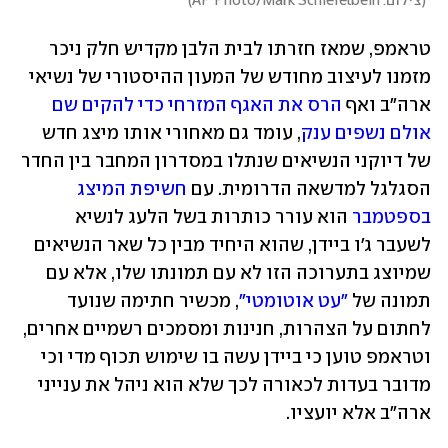
(
צילום: AP Photo/Mark Schiefelbein
)
טראמפ, שמאז חזרתו לבית הלבן מקדיש חלק ניכר 
מזמנו לעיצוב מחודש של המעון ההיסטורי של נשיאי 
ארה"ב ואף 
הרס את האגף המזרחי כדי להקים שם 
אולם נשפים ענק
, עומד גם מאחורי אותו מיצג חדש 
של דיוקני הנשיאים שנתלו במסדרון המחבר בין החדר 
הסגלגל למדשאה הדרומית. עם 
חשיפת המיצג 
בספטמבר
 הוא עורר כותרות בשל הלעג לנשיא 
לשעבר ג'ו ביידן, שהוא היחיד מבין כל שאר הנשיאים 
שמיוצג בתערוכה הזו לא עם תמונתו שלו, אלא עם 
תמונה של 
"עט אוטומטי"
, מכשיר חתימה שנועד 
לחתום על הצהרות, חנינות ומסמכים רשמיים אחרים, 
וטראמפ טוען כי ביידן עשה בו שימוש תכוף מדי וכי 
מדובר בעדות לכאורה לכך שלא הוא ניהל את ענייני 
ארה"ב אלא יועציו. 