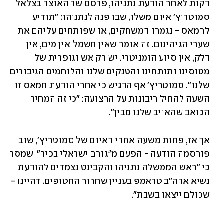
דקות לאחר הודעת נתניהו, פרסם שר האוצר בצלאל 
סמוטריץ' איום משלו, שבו פנה לנתניהו: "תודיע 
לחמאס - נגמרו המשחקים, או שפותחים עליהם את 
שערי הגיהינום. זה אומר שאין חשמל, אין מים, אין 
דלק, אין סיוע הומניטרי. יש רק אש וגופרית של 
מטוסינו ותותחינו והטנקים שלנו והלוחמים הגיבורים 
שלנו". סמוטריץ' אף הדגיש כי אחרי הודעת חמאס זו 
השעה להחיל ריבונות על הרצועה: "כי זה המחיר 
הכואב שהאויב שלנו מבין".
אך אז, פחות משעה אחרי האיום של סמוטריץ', שוב 
פורסמה הודעה - הפעם מ"גורם ישראלי בכיר", שמסר 
כי "ראש הממשלה נתניהו והקבינט נצמדים להודעת 
נשיא ארה״ב טראמפ בעניין שחרור החטופים. דהיינו - 
שכולם ייצאו בשבת".