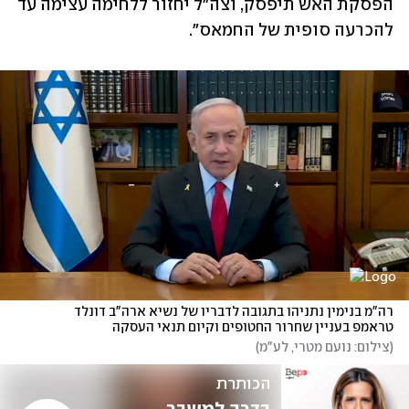
הפסקת האש תיפסק, וצה"ל יחזור ללחימה עצימה עד 
להכרעה סופית של החמאס". 
רה"מ בנימין נתניהו בתגובה לדבריו של נשיא ארה"ב דונלד 
טראמפ בעניין שחרור החטופים וקיום תנאי העסקה
(
צילום: נועם מטרי, לע"מ
)
הכותרת