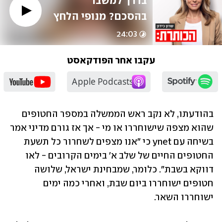
בדרך למשבר 
בהסכם? מנופי הלחץ 
שנשארו לישראל | 
24:03
רון בן ישי
עקבו אחר הפודקאסט
בהודעתו, לא נקב ראש הממשלה במספר החטופים 
שהוא מצפה שישוחררו או מי - אך אז גורם מדיני אמר 
בשיחה עם ynet כי "אנו מצפים לשחרור כל תשעת 
החטופים החיים של שלב א' בימים הקרובים - לאו 
דווקא בשבת". כלומר, שמבחינת ישראל, שלושה 
חטופים ישוחררו ביום שבת, ואחרי כמה ימים 
ישוחררו השאר.