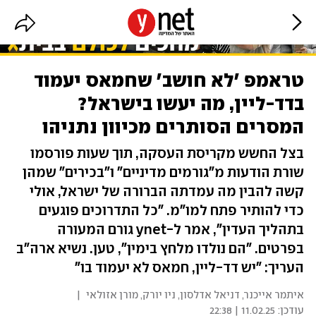
טראמפ 'לא חושב' שחמאס יעמוד
בדד-ליין, מה יעשו בישראל?
המסרים הסותרים מכיוון נתניהו
בצל החשש מקריסת העסקה, תוך שעות פורסמו
שורת הודעות מ"גורמים מדיניים" ו"בכירים" שמהן
קשה להבין מה עמדתה הברורה של ישראל, אולי
כדי להותיר פתח למו"מ. "כל התדרוכים פוגעים
בתהליך העדין", אמר ל-ynet גורם המעורה
בפרטים. "הם נולדו מלחץ בימין", טען. נשיא ארה"ב
העריך: "יש דד-ליין, חמאס לא יעמוד בו"
איתמר אייכנר
,
דניאל אדלסון, ניו יורק
,
מורן אזולאי
|
עודכן:
11.02.25 | 22:38