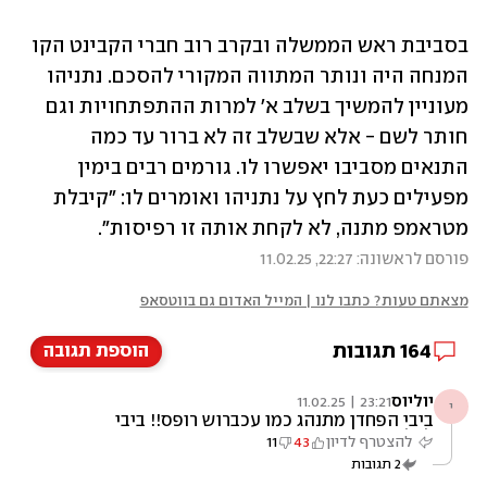
בסביבת ראש הממשלה ובקרב רוב חברי הקבינט הקו 
המנחה היה ונותר המתווה המקורי להסכם. נתניהו 
מעוניין להמשיך בשלב א׳ למרות ההתפתחויות וגם 
חותר לשם - אלא שבשלב זה לא ברור עד כמה 
התנאים מסביבו יאפשרו לו. גורמים רבים בימין 
מפעילים כעת לחץ על נתניהו ואומרים לו: ״קיבלת 
מטראמפ מתנה, לא לקחת אותה זו רפיסות״.
פורסם לראשונה: 22:27, 11.02.25
מצאתם טעות? כתבו לנו | המייל האדום גם בווטסאפ
164
תגובות
הוספת תגובה
יוליוס
23:21 | 11.02.25
י
ביבי הפחדן מתנהג כמו עכברוש רופס!! ביבי
לכלא!!
להצטרף לדיון
43
11
2
תגובות