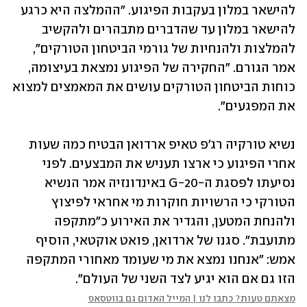
להישאר במלון בעקבות הפיגוע. "ההמלצה היא כרגע 
להישאר במלון עד שהדברים מתבהרים ולהקשיב 
להמלצות ולהנחיות של גורמי הביטחון הטורקים", 
אמר הגורם. "החקירה של הפיגוע נמצאת בעיצומה, 
כוחות הביטחון הטורקים עושים את המאמצים למצוא 
את המפגעים".
נשיא טורקיה רג'פ טאיפ ארדואן הבטיח כמה שעות 
אחרי הפיגוע כי ארצו תעניש את המבצעים. לפני 
נסיעתו לפסגת ה-G-20 באינדונזיה אמר הנשיא 
הטורקי כי הרשויות חוקרות מי אחראי לפיצוץ 
ולהנחת המטען, והגדיר את האירוע כ"מתקפה 
מתועבת". סגנו של ארדואן, פואט אוקטאי, הוסיף 
אמש: "אנחנו נמצא את מי שעומד מאחורי המתקפה 
הזו גם אם הוא יגיע לצד השני של העולם".
מצאתם טעות? כתבו לנו | המייל האדום גם בווטסאפ