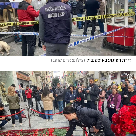
זירת הפיגוע באיסטנבול
(
צילום: אדם קוטב
)