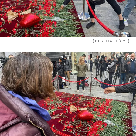
(
   צילום: אדם קוטב
)