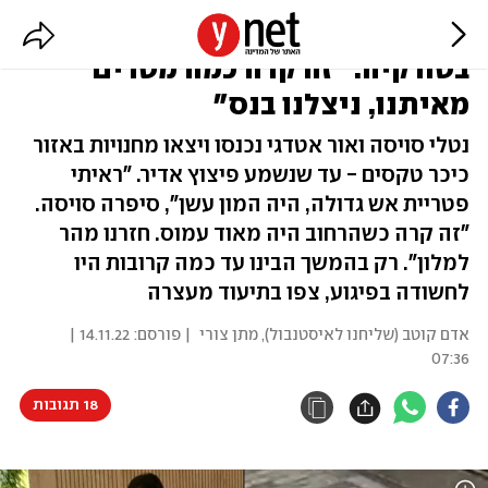
נטלי צולמה לצד החשודה בפיגוע
בטורקיה: "זה קרה כמה מטרים
מאיתנו, ניצלנו בנס"
נטלי סויסה ואור אטדגי נכנסו ויצאו מחנויות באזור
כיכר טקסים - עד שנשמע פיצוץ אדיר. "ראיתי
פטריית אש גדולה, היה המון עשן", סיפרה סויסה.
"זה קרה כשהרחוב היה מאוד עמוס. חזרנו מהר
למלון". רק בהמשך הבינו עד כמה קרובות היו
לחשודה בפיגוע, צפו בתיעוד מעצרה
אדם קוטב (שליחנו לאיסטנבול)
,
מתן צורי
| פורסם:
14.11.22 |
07:36
18 תגובות