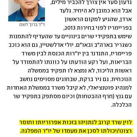
גדעון סער אין צורך להכביר מילים, 
אבל הוא כמובן לא היחיד. גלעד 
ארדן, שהגיע למקום הראשון 
ד"ר ברוך לשם
בפריימריז לפני בחירות 2013, 
שימש בתפקידי שרים בינוניים עד שהעדיף להתמנות 
כשגריר בארה"ב ובאו"ם. יולי אדלשטיין, גם הוא כוכב 
פריימריז, התנדנד בין יו"רות הכנסת לבין משרד 
הבריאות, ועל רקע הודעתו על כוונתו להתמודד על 
ראשות הליכוד, לא נמצא לו תפקיד בממשלה 
הנוכחית. גם ניר ברקת, שבחוגים מסוימים נחשב 
למנהיג פוטנציאלי, לא קיבל משרד בממשלת האחדות 
עם גנץ (חרף ההבטחות) וכיום מסתפק בתפקיד שר 
הכלכלה.
לוין שרד קרוב לנתניהו בזכות אפרוריותו וחוסר 
רצונו/יכולתו לסכן את מעמדו של יו"ר המפלגה. 