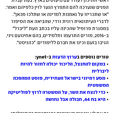
ראשי התיכון לעודד עם מיעוטים בארץ. בעת קבלת 
הפנים שנערכה להם התפרץ הנער לוין כלפיהם ואמר: 
"או שתכריזו על נאמנות למדינה או שתלכו מכאן". 
לדברי העיתונאית רונית ורדי, שהביאה את הסיפור 
במסגרת פרופיל שהכינה עליו בכתב העת "ליברל" 
ב-2016, מורים התרעמו ותלמידים, בהם אחינועם ניני, 
הגיבו בזעם וכינו את חברם ללימודים: "כהניסט".
טורים נוספים ב
ערוץ הדעות
• 
במקום להתנצל, הליכוד יכולה לחזור להיות 
ליברלית
• 
מסע דמיוני בישראל העתידית, פוסט המהפכה 
המשפטית
• 
כדי לנצח את השר, על המשטרה לרוץ לפוליטיקה
• 
היא בת 44, חבולה אבל נחושה