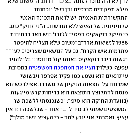
לוין לא היה מוכר לעומק בציבור הרחב הן משום שלא 
מילא תפקידים מרכזיים והן בשל נוכחותו 
התקשורתית האנמית. יש לו את התכונה האנטי 
טלוויזיונית של האיש ללא תחושות. ה"ניוזוויק" כתב 
כי מייקל דוקאקיס הפסיד לג'ורג' בוש האב בבחירות 
1988 לנשיאות ארה"ב "משום שלא הצליח להיפטר 
מתדמית איש הקרח". גם על הנושאים שצריכים לעורר 
רגשות דיבר דוקאקיס באותו קול מונוטוני בלי להניד 
עפעף. כשלוין 
הציג את המהפכה המשפטית
 במסיבת 
עיתונאים הוא נשמע כמו פקיד אפרפר ויבשושי 
שמדווח על הוצאות הניקיון של משרדו. אפילו כשהוא 
מנסה להתלוצץ התוצאה היא בדיחות קרש מייגעות 
(בוועדת החוקה הוא סיפר: "כשנכנסתי ללשכת שר 
המשפטים שמתי לב מיד לדבר אחד - שבלשכה הזו אין 
עציץ. ואמרתי, אני יודע למה - כי העציץ יושב מולך").