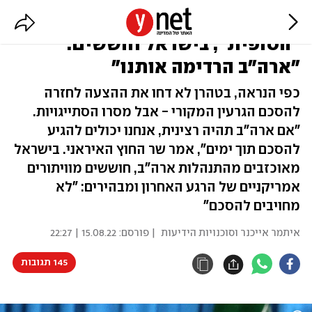
איראן ענתה להצעה האירופית
"הסופית", בישראל חוששים:
"ארה"ב הרדימה אותנו"
כפי הנראה, בטהרן לא דחו את ההצעה לחזרה
להסכם הגרעין המקורי - אבל מסרו הסתייגויות.
"אם ארה"ב תהיה רצינית, אנחנו יכולים להגיע
להסכם תוך ימים", אמר שר החוץ האיראני. בישראל
מאוכזבים מהתנהלות ארה"ב, חוששים מוויתורים
אמריקניים של הרגע האחרון ומבהירים: "לא
מחויבים להסכם"
איתמר אייכנר וסוכנויות הידיעות
| פורסם:
15.08.22 | 22:27
145 תגובות