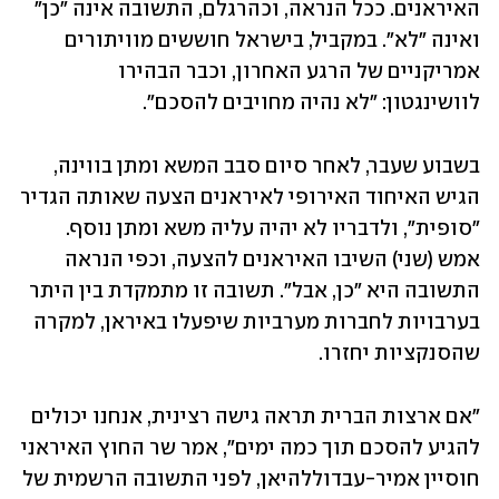
האיראנים. ככל הנראה, וכהרגלם, התשובה אינה "כן" 
ואינה "לא". במקביל, בישראל חוששים מוויתורים 
אמריקניים של הרגע האחרון, וכבר הבהירו 
לוושינגטון: "לא נהיה מחויבים להסכם". 
בשבוע שעבר, לאחר סיום סבב המשא ומתן בווינה, 
הגיש האיחוד האירופי לאיראנים הצעה שאותה הגדיר 
"סופית", ולדבריו לא יהיה עליה משא ומתן נוסף. 
אמש (שני) השיבו האיראנים להצעה, וכפי הנראה 
התשובה היא "כן, אבל". תשובה זו מתמקדת בין היתר 
בערבויות לחברות מערביות שיפעלו באיראן, למקרה 
שהסנקציות יחזרו. 
"אם ארצות הברית תראה גישה רצינית, אנחנו יכולים 
להגיע להסכם תוך כמה ימים", אמר שר החוץ האיראני 
חוסיין אמיר-עבדוללהיאן, לפני התשובה הרשמית של 