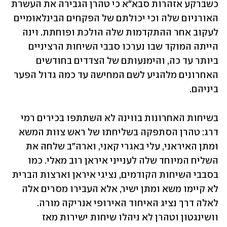
כשברקע אזהרות סבא"א כי טהרן הגבירה את העשרת 
האורניום שלה וכי יכולתם של הפקחים הבינלאומיים 
לעקוב אחר ההתקדמות שלה הולכת ופוחתת. וינה 
הייתה המוקד שבו נערכו סבבי השיחות הרציניים 
ביותר עד כה, והימנעותם של הצדדים בחודשים 
האחרונים מלהגיע לשם המחישה עד כמה גדול הפער 
ביניהם.
בשיחות האחרונות בווינה לא השתתפו בכירים רמי 
דרג: טהרן הסתפקה בשליחתו של ראש צוות המשא 
ומתן האיראני, עלי באגרי קאני, וארה"ב שלחה את 
השליח המיוחד שלה לענייני איראן רוב מאלי. כמו 
בסבבי השיחות הקודמים, נציגי איראן וארצות הברית 
לא קיימו משא ומתן ישיר, אלא העבירו מסרים אלה 
לאלה דרך נציג האיחוד האירופי אנריקה מורה. 
וושינגטון וטהרן לא ניהלו שיחות ישירות מאז 