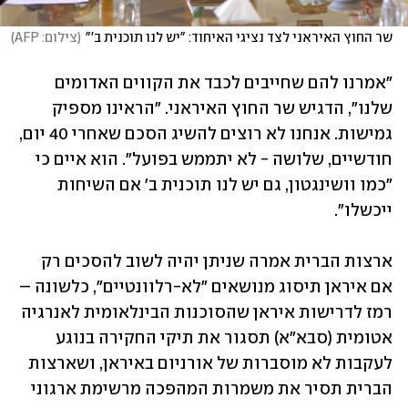
שר החוץ האיראני לצד נציגי האיחוד: "יש לנו תוכנית ב'"
(
צילום: AFP
)
"אמרנו להם שחייבים לכבד את הקווים האדומים 
שלנו", הדגיש שר החוץ האיראני. "הראינו מספיק 
גמישות. אנחנו לא רוצים להשיג הסכם שאחרי 40 יום, 
חודשיים, שלושה - לא יתממש בפועל". הוא איים כי 
"כמו וושינגטון, גם יש לנו תוכנית ב' אם השיחות 
ייכשלו". 
ארצות הברית אמרה שניתן יהיה לשוב להסכים רק 
אם איראן תיסוג מנושאים "לא-רלוונטיים", כלשונה – 
רמז לדרישות איראן שהסוכנות הבינלאומית לאנרגיה 
אטומית (סבא"א) תסגור את תיקי החקירה בנוגע 
לעקבות לא מוסברות של אורניום באיראן, ושארצות 
הברית תסיר את משמרות המהפכה מרשימת ארגוני 