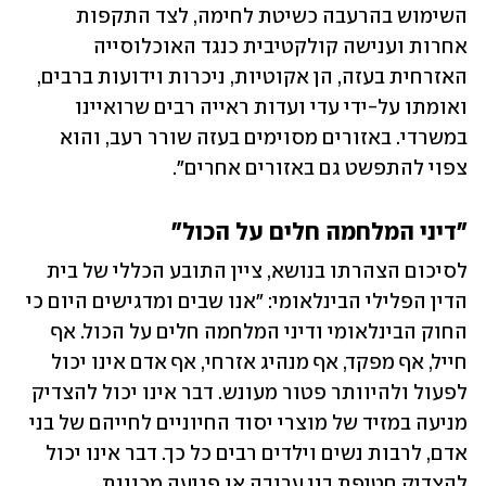
השימוש בהרעבה כשיטת לחימה, לצד התקפות 
אחרות וענישה קולקטיבית כנגד האוכלוסייה 
האזרחית בעזה, הן אקוטיות, ניכרות וידועות ברבים, 
ואומתו על-ידי עדי ועדות ראייה רבים שרואיינו 
במשרדי. באזורים מסוימים בעזה שורר רעב, והוא 
צפוי להתפשט גם באזורים אחרים".
"דיני המלחמה חלים על הכול"
לסיכום הצהרתו בנושא, ציין התובע הכללי של בית 
הדין הפלילי הבינלאומי: "אנו שבים ומדגישים היום כי 
החוק הבינלאומי ודיני המלחמה חלים על הכול. אף 
חייל, אף מפקד, אף מנהיג אזרחי, אף אדם אינו יכול 
לפעול ולהיוותר פטור מעונש. דבר אינו יכול להצדיק 
מניעה במזיד של מוצרי יסוד החיוניים לחייהם של בני 
אדם, לרבות נשים וילדים רבים כל כך. דבר אינו יכול 
להצדיק חטיפת בני ערובה או פגיעה מכוונת 