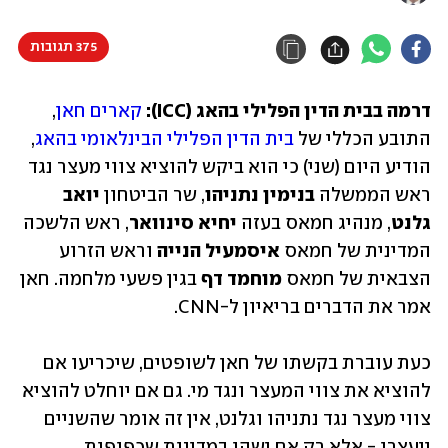
375 תגובות
דרמה בבית הדין הפלילי בהאג (ICC): 
קארים חאן
, 
התובע הכללי של 
בית הדין הפלילי הבינלאומי בהאג
, 
הודיע היום (שני) כי הוא ביקש להוציא צווי מעצר נגד 
ראש הממשלה 
בנימין נתניהו
, שר הביטחון 
יואב 
גלנט
, מנהיג חמאס בעזה
 יחיא סינוואר
, ראש הלשכה 
המדינית של חמאס 
איסמעיל הנייה
 וראש הזרוע 
הצבאית של חמאס 
מוחמד דף
 בגין פשעי מלחמה. חאן 
אמר את הדברים בריאיון ל-CNN. 
כעת עוברת בקשתו של חאן לשופטים, שיכריעו אם 
להוציא את צווי המעצר ונגד מי. גם אם יוחלט להוציא 
צווי מעצר נגד נתניהו וגלנט, אין זה אומר שהשניים 
ייעצרו - אלא רק אם ישהו במדינות שכפופות 