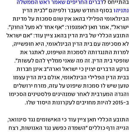
בהתייחס ל
דברים החריפים שאמר ראש הממשלה 
נתניהו
 בסוף החודש שעבר ולפיהם "לבית הדין 
הבינלאומי הפלילי בהאג אין שום סמכות על מדינת 
ישראל", אמר חאן לאמנפור: "אף אחד לא מעל החוק". 
התובע הכללי של בית הדין בהאג ציין עוד: "אם ישראל 
לא מסכימה עם בית הדין הבינלאומי, היא חופשייה, 
למרות התנגדותה לסמכות השיפוט, לאתגר את 
שופטי בית הדין. זה מה שאני ממליץ להם לעשות". 
ברקע הדברים יצוין כי ישראל וארה"ב אינן חברות 
בבית הדין הפלילי הבינלאומי, אולם בית הדין עצמו 
טוען שיש לו סמכות שיפוט על עזה, מזרח ירושלים 
והגדה המערבית לאחר שמנהיגים פלסטינים הסכימו 
ב-2015 להיות מחויבים לעקרונות היסוד שלו. 
התובע הכללי חאן ציין עוד כי האישומים נגד סינוואר, 
הנייה ודף כוללים "השמדה כפשע נגד האנושות, רצח 