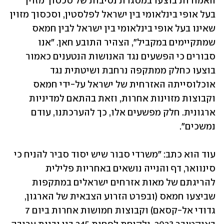
האמורות בוצעו במסגרת נסיבות של סכסוך מזוין 
בעל אופי בינלאומי בין ישראל לפלסטין, וסכסוך מזוין 
שאינו בעל אופי בינלאומי בין ישראל לבין חמאס 
שמתקיימים במקביל", הצהיר התובע חאן. "אנו 
סבורים כי הפשעים נגד האנושות הנטענים כאמור 
בוצעו כחלק ממתקפה נרחבת ושיטתית נגד 
אוכלוסייתה האזרחית של ישראל על-ידי חמאס 
וקבוצות מזוינות אחרות, וזאת בהתאם למדיניות 
ארגונית. חלק מפשעים אלו, כך להערכתנו, עודם 
נמשכים".
עוד הוא כתב: "משרדי סבור שיש יסוד סביר להניח כי 
סינוואר, דף והנייה נושאים באחריות פלילית 
להריגתם של מאות אזרחים ישראלים במתקפות 
שביצעו חמאס (ובפרט הזרוע הצבאית של הארגון, 
גדודי אל-קסאם) וקבוצות חמושות אחרות ביום 7 