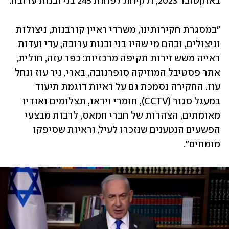
באוקטובר 2023, ולקיחת לפחות 245 בני ובנות ערובה. 
"במסגרת חקירותינו, משרדי ראיין קורבנות, ניצולות 
וניצולים, ובהם מי שהיו בני ובנות ערובה, עדי ועדות 
ראייה משש זירות תקיפה מרכזיות: כפר עזה, חולית, 
אתר פסטיבל המוזיקה סופרנובה, בארי, ניר עוז ונחל 
עוז. החקירה נסמכת גם על ראיות דוגמת תיעוד 
במעגל סגור (CCTV), חומרי וידאו, תצלומים ואודיו 
מאומתים, הצהרות של חברי חמאס, לרבות מבצעי 
הפשעים הנטענים שנזכרו לעיל, וראיות שסיפקו 
מומחים".