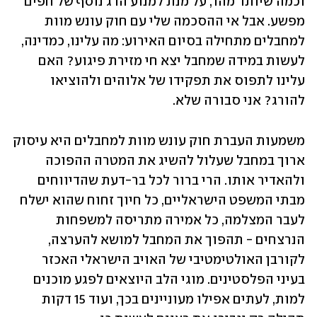
וכמה שיותר מהר, על מנת למנוע הרג נוסף של חפים 
מפשע. אבל אי ההסכמה שלי עם חוק עונש מוות 
למחבלים מתחילה בסיום האירוע: מה עלינו, כמדינה, 
לעשות במידה שמחבל יצא חי מזירת פיגוע? האם 
עלינו לתפוס את תפקידו של אלוהים ולהוציאו 
להורג? אני סבורה שלא.
משמעות העברת חוק עונש מוות למחבלים היא עיסוק 
ארוך במחבל שעלול להשיג את המטרה ההפוכה 
ולהאדיר אותו. הרי ברור לכל בר-דעת שהדיווחים 
מבתי המשפט הישראליים, כל חיוך זחוח שהוא ישלח 
לעבר המצלמה, כל אמירה מתריסה למשפחות 
הנרצחים - תהפוך את המחבל למושא להערצה, 
לקורבן האולטימטיבי של האויב הישראלי האכזר 
בעיני הפלסטינים. מוגי הלב היוצאים לפגע מוכנים 
למות, לעתים אפילו מעוניינים בכך, ועוד 15 דקות 