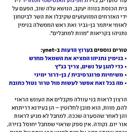
עוד סוערים, בזירת 
הפיגוע האנטישמי המחריד
 ליד 
בית הכנסת בנווה יעקב, הנושא עלה שוב, הפעם על 
ידי האזרחים המזועזעים שקיבלו את השר לביטחון 
לאומי איתמר בן-גביר ואת ראש הממשלה בנימין 
נתניהו בקריאות "מוות למחבלים".
טורים נוספים ב
ערוץ הדעות
• 
בנימין נתניהו המציא את השמאל מחדש
• 
כדי להגן על נשים, צריך בג"ץ
• 
משיחיות פרוגרסיבית / בן-דרור ימיני
• 
מה בכל זאת אפשר לעשות מול טרור נטול כתובת
הרצון לראות בני עוולה מקבלים את העונש הראוי 
להם, מוות, הוא מובן לחלוטין – הן בעידנא דריתחא 
והן לאחר שהסערה שככה. למחבל לא מגיע לראות 
אור יום. נקודה. אין ספק שראוי שמחבל יחוסל בזירה, 