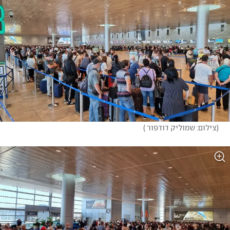
(
צילום: שמוליק דודפור 
)