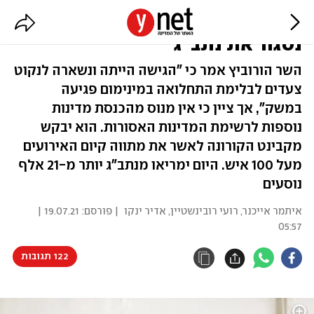
שר הבריאות בדיון על הקורונה: "לא
נסגור את נתב"ג"
השר הורוביץ אמר כי "הגישה הייתה ונשארה לנקוט
צעדים לבלימת התחלואה במינימום פגיעה
במשק", אך ציין כי אין מנוס מהכנסת מדינות
נוספות לרשימת המדינות האסורות. הוא יבקש
מקבינט הקורונה לאשר את מתווה קיום האירועים
מעל 100 איש. היום ימריאו מנתב"ג יותר מ-21 אלף
נוסעים
איתמר אייכנר
,
רועי רובינשטיין
,
אדיר ינקו
| פורסם:
19.07.21 |
05:57
122 תגובות