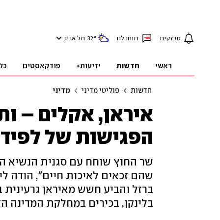
מבזקים
דווחו לנו
°
32
תל אביב
ראשי
חדשות
ידיעות+
פודקאסטים
כל
חדשות
פוליטי מדיני
מדיני
איראן, אקלים – ות
הפגישות של לפיד ב
שר החוץ שוחח עם סגנית הנשיא הא
שהם זכאים לאיכות חיים", הודה ל
ברזל והביע חשש מאיראן גרעינית ב
בלינקן, בכירים במחלקת המדינה הז