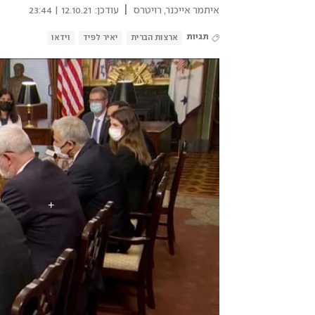
|
איתמר אייכנר
,
רויטרס
עודכן:
12.10.21 | 23:44
תגיות
ארצות הברית
יאיר לפיד
וידאו