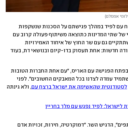
לומי אמסלם
)
עוד הוסיפו אותם בכירים כי בלינקן ישוחח עם לפיד במהלך פגישתם על הסכנות שנשקפות 
לאינטרסים המשותפים ולביטחון הלאומי של שתי המדינות כתוצאה משיתוף פעולה קרוב עם 
סין. הבכיר הוסיף שבפגישה המשולשת שתתקיים גם עם שר החוץ של איחוד האמירויות 
עבדאללה בן-זאיד יוקמו שתי קבוצות עבודה חדשות: אחת תעסוק בדו-קיום ובנושאי דת, בעוד 
"אני שמח להיות כאן", אמר אתמול לפיד בפתח הפגישה עם האריס, "עם אחת החברות הטובות 
ביותר שיש לישראל בוושינגטון. מנהיגה שתמיד עמדה לצדנו בכל המאבקים החשובים". לפני 
לסטודנטית שהאשימה את ישראל ברצח עם
, ולא גינתה 
 לישראל: לפיד נפגש עם מלך בחריין
"החברות בינינו מבוססת על ערכים משותפים", הדגיש השר. "דמוקרטיה, חירות, זכויות אדם 