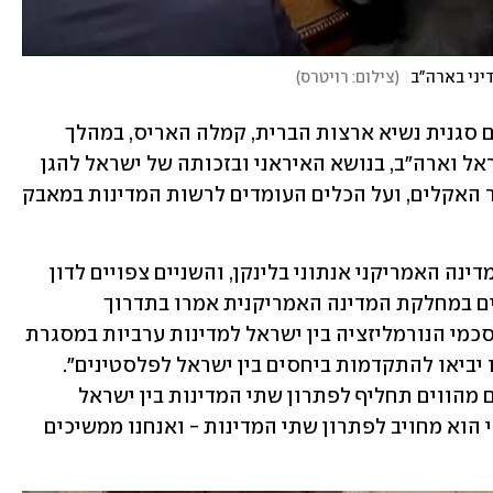
יני בארה"ב
(
צילום: רויטרס
)
שר החוץ יאיר לפיד נועד אמש (שלישי) עם סגנית נשיא ארצות הברית, קמלה האריס, במהלך 
ביקורו בוושינגטון. השניים דנו ביחסי ישראל וארה"ב, בנושא האיראני ובזכותה של ישראל להגן 
על עצמה. בנוסף שוחחו השניים על משבר האקלים, ועל הכלים העומדים לרשות המדינות במאבק 
היום ייפגש לפיד בוושינגטון עם מזכיר המדינה האמריקני אנתוני בלינקן, והשניים צפויים לדון 
בנושא הפלסטיני. לקראת הפגישה, בכירים במחלקת המדינה האמריקנית אמרו בתדרוך 
לעיתונאים כי "ארה"ב פועלת להרחבת הסכמי הנורמליזציה בין ישראל למדינות ערביות במסגרת 
הסכמי אברהם, והיא מקווה שקשרים אלו יביאו להתקדמות ביחסים בין ישראל לפלסטינים". 
לדברי אותם בכירים, "הסכמי אברהם אינם מהווים תחליף לפתרון שתי המדינות בין ישראל 
לפלסטינים. ממשל ביידן אמר מהתחלה כי הוא מחויב לפתרון שתי המדינות - ואנחנו ממשיכים 