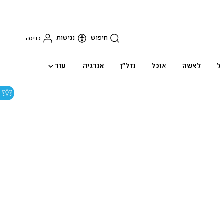
חיפוש
נגישות
כניסה
עוד
ל
לאשה
אוכל
נדל"ן
אנרגיה