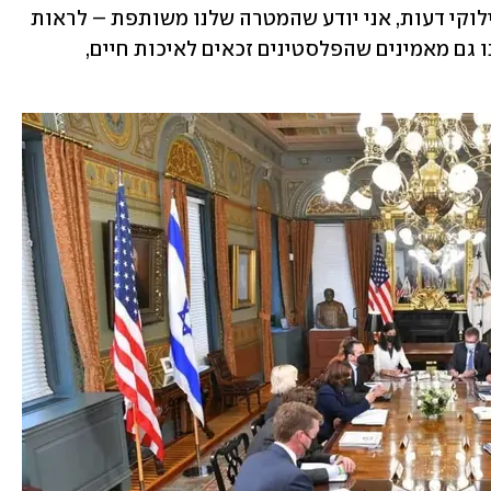
וכבוד למי ששונה ממך. גם כשיש בינינו חילוקי דעות, אני יודע שהמטרה שלנו משותפת – לראות 
את ישראל חזקה, בטוחה ומשגשגת. אנחנו גם מאמינים שהפלסטינים זכאים לאיכות חיים, 