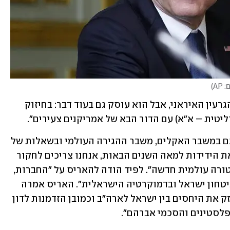
 AP
)
לפיד הדגיש כי "מרכז הביקור הוא נושא הגרעין האיראני, אבל הוא עוסק גם בעוד דבר: בחיזוק 
יטית – א"א) עם הדור הבא של אמריקנים צעירים".
"הדור הזה עסוק לא רק במלחמות, אלא גם במשבר האקלים, משבר ההגירה העולמי ובשאלות של 
זהות", הוסיף השר בפגישה. "כדי לבנות את הידידות למאה השנים הבאות, אנחנו צריכים לחקור 
יחד את הנושאים האלה, ולבנות ארכיטקטורה עולמית חדשה". לפיד הודה להאריס על "החברות, 
הרצינות ועל שנים ארוכות של תמיכה בביטחון ישראל ובדמוקרטיה הישראלית". האריס אמרה 
בפתח הפגישה עם לפיד: "זו הזדמנות לחזק את היחסים בין ישראל לארה"ב וכמובן הזדמנות לדון 
פלסטינים והסכמי אברהם".