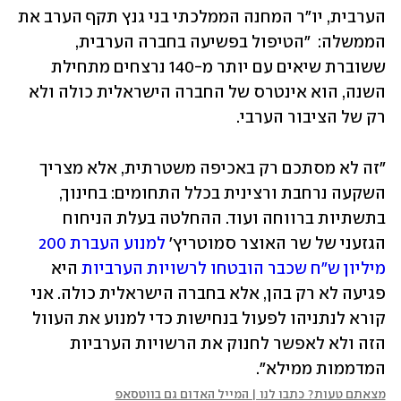
הערבית, יו"ר המחנה הממלכתי בני גנץ תקף הערב את 
הממשלה:  "הטיפול בפשיעה בחברה הערבית, 
ששוברת שיאים עם יותר מ-140 נרצחים מתחילת 
השנה, הוא אינטרס של החברה הישראלית כולה ולא 
רק של הציבור הערבי.
"זה לא מסתכם רק באכיפה משטרתית, אלא מצריך 
השקעה נרחבת ורצינית בכלל התחומים: בחינוך, 
בתשתיות ברווחה ועוד. ההחלטה בעלת הניחוח 
הגזעני של שר האוצר סמוטריץ'
 למנוע העברת 200 
מיליון ש"ח שכבר הובטחו לרשויות הערביות
 היא 
פגיעה לא רק בהן, אלא בחברה הישראלית כולה. אני 
קורא לנתניהו לפעול בנחישות כדי למנוע את העוול 
הזה ולא לאפשר לחנוק את הרשויות הערביות 
המדממות ממילא".
מצאתם טעות? כתבו לנו | המייל האדום גם בווטסאפ