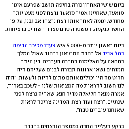
ביום שישי האחרון נורה בחיפה תושב שפרעם אימן 
סואעד, שאחיינו אמיר סואעד נרצח לפני מעט יותר 
מחודש. יממה לאחר אותו רצח נרצחו אב ובנו, על פי 
החשד כנקמה. המשטרה טרם עצרה חשודים ברציחות.
ביום ראשון יותר מ-5,000 איש 
צעדו מכיכר הבימה 
בתל אביב
 אל רחבת המוזיאון ברחוב שאול המלך 
במחאה על האלימות בחברה הערבית. בין היתר, 
המוחים נשאו ארונות קבורה לבנים שעליהם היה 
חרוט מה היו יכולים אותם מתים להיות ולעשות. "היה 
לנו חשוב להראות מה המציאות שלנו - לשכב בארון", 
אמרה מנאר חליאלה מדיר חנא, שאחיה נרצח לפני 
שנתיים. "רצח ועוד רצח. המדינה צריכה לראות 
שאנחנו עוברים טבח".
ברקע העלייה החדה במספר הנרצחים בחברה 