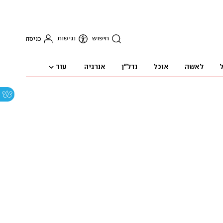
חיפוש
נגישות
כניסה
עוד
ל
לאשה
אוכל
נדל"ן
אנרגיה