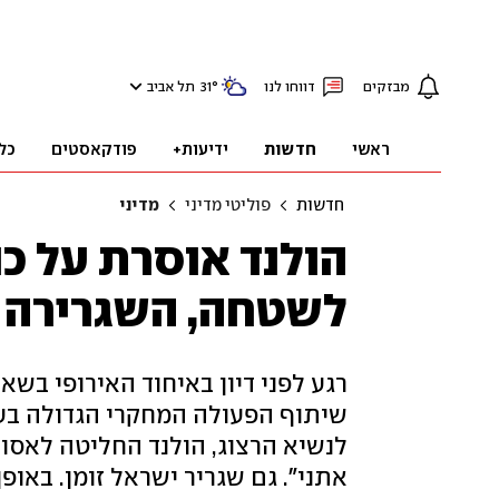
מבזקים
דווחו לנו
°
31
תל אביב
ראשי
חדשות
ידיעות+
פודקאסטים
כל
חדשות
פוליטי מדיני
מדיני
הולנד אוסרת על כנ
לשטחה, השגרירה ב
רגע לפני דיון באיחוד האירופי ב
שיתוף הפעולה המחקרי הגדולה בעו
לנשיא הרצוג, הולנד החליטה לאסור
אתני". גם שגריר ישראל זומן. באופ