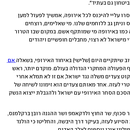
יטחון גם בעתיד".
בן גביר הגיב להחלטה באומרו: "גם אם יאסרו עליי להיכנס לכל אירופה, אמשיך לפעול למען 
המדינה שלנו ולדרוש שנמוטט את החמאס וניתן גב ללוחמים שלנו. מי שאלימים, רוצחים 
ואונסים הם האויבים שלנו, אבל באירופה כמו באירופה מי שמותקף אשם. במקום שבו הטרור 
נסבל ומחבלים מתקבלים בברכה שר יהודי מישראל לא רצוי, מחבלים חופשיים ויהודים 
וב שיתקיים היום (שלישי) באיחוד האירופי, בשאלה
 אם 
 לתוכנית שיתוף הפעולה המחקרי הגדולה בעולם. מוקדם יותר, ראש 
הממשלה סכוף הודיע כי הולנד עשויה לנקוט צעדים משלה נגד ישראל, אם זו לא תמלא אחרי 
ההסכמים עם אירופה בנוגע לסיוע הומניטרי לעזה. אחד מאותם צעדים הוא זימונו לשיחה של 
שגריר ישראל. הולנד תקרא גם להשעיית הסכם הסחר האירופי עם ישראל ולהגבלת ייצוא הנשק 
בישיבת החירום בהאג, שבה נכחו בין היתר סכוף, שר החוץ ולדקאמפ ושר ההגנה רובן ברקלמנס, 
הביעו ההולנדים גם רצון לתמוך בהעברת הסיוע לעזה, בעיקר דרך היבשה, והחליטו כי הולנד 