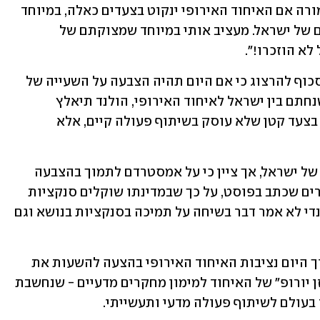
הברורה כשמש, שלפיה תהיה זו טעות חמורה אם האיחוד האירופי ינקוט בצעדים כאלה, במיוחד 
לאור המאמצים ההומניטריים המתמשכים של ישראל. מעציב אותי במיוחד שמצוקתם של 
א הוזכרו!".
במסגרת שיחת הטלפון בין השניים אמר סכוף להרצוג כי אם היום תהיה הצבעה על השעייה של 
חלק קטן הקשור בהסכם האסוציאציה, שנחתם בין ישראל לאיחוד האירופי, הולנד תיאלץ 
להצביע בעד. הוא הדגיש בנוסף כי מדובר בצעד קטן שלא עוסק בשיתוף פעולה קיים, אלא 
סכוף הדגיש בשיחה גם עד כמה הוא ידיד של ישראל, אך ציין כי על אמסטרדם לתמוך בהצבעה 
בגלל דעת הקהל והתקשורת. על אף הדברים שכתב בפוסט, על כך שבמדינתו שוקלים סנקציות 
הקשורות גם לסחר, ראש הממשלה ההולנדי לא אמר דבר בשיחה על תמיכה בסנקציות בנושא וגם 
הרקע לחילופי הדברים הוא הדיון שתערוך היום נציבות האיחוד האירופי בהצעה להשעות את 
גישתה של ישראל לחלק מתוכנית "הורייזן יורופ" של האיחוד למימון מחקרים מדעיים - שנחשבת 
בעולם לשיתוף פעולה מדעי ותעשייתי. 