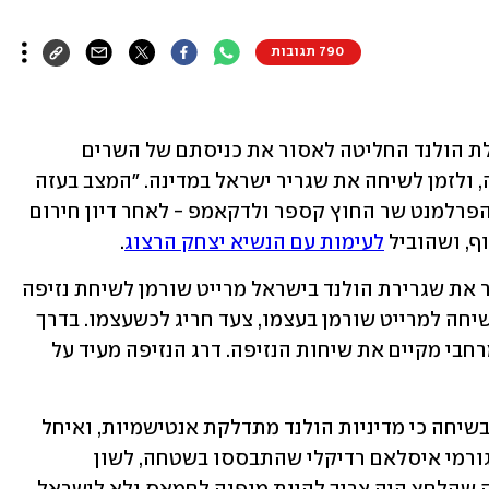
790 תגובות
ממשלת הולנד החליטה לאסור את כניסתם של השרים 
בצלאל סמוטריץ' ואיתמר בן גביר לשטחה, ולזמן לשיחה את שגריר ישראל במדינה. "המצב בעזה 
בלתי נסבל ולא ניתן להגנה", כתב לחברי הפרלמנט שר החוץ קספר ולדקאמפ - לאחר דיון חירום 
, ושהוביל 
לעימות עם הנשיא יצחק הרצוג
.
בתגובה לכל אלו זימן שר החוץ גדעון סער את שגרירת הולנד בישראל מרייט שורמן לשיחת נזיפה 
במשרד החוץ בירושלים. סער קיים את השיחה למרייט שורמן בעצמו, צעד חריג לכשעצמו. בדרך 
כלל מנכ"ל משרד החוץ או ראש האגף המרחבי מקיים את שיחות הנזיפה. דרג הנזיפה מעיד על 
לפי הודעתו של סער, הוא אמר לשגרירה בשיחה כי מדיניות הולנד מתדלקת אנטישמיות, ואיחל 
להולנד הצלחה בהתמודדות עתידית עם גורמי איסלאם רדיקלי שהתבססו בשטחה, לשון 