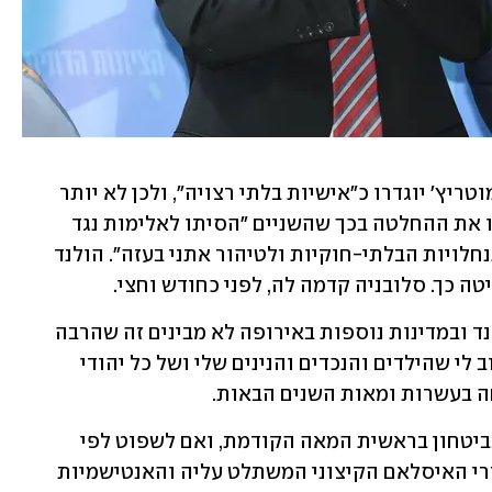
בתקשורת ההולנדית נכתב כי בן גביר וסמוטריץ' יוגדרו כ"אישיות בלתי רצויה", ולכן לא יותר 
להם מעתה להיכנס להולנד. בהולנד נימקו את ההחלטה בכך שהשניים "הסיתו לאלימות נגד 
פלסטינים, וקראו בין היתר להגדלת ההתנחלויות הבלתי-חוקיות ולטיהור אתני בעזה". הולנד 
 כך. סלובניה קדמה לה, לפני כחודש וחצי. 
השר סמוטריץ' אמר בתגובה: "מה שבהולנד ובמדינות נוספות באירופה לא מבינים זה שהרבה 
יותר מאשר חשוב לי להיכנס להולנד, חשוב לי שהילדים והנכדים והנינים שלי ושל כל יהודי 
ה בעשרות ומאות השנים הבאות.
"בהולנד ובאירופה בכלל יהודים לא חיו בביטחון בראשית המאה הקודמת, ואם לשפוט לפי 
הצביעות האירופית, כניעת מנהיגיה לשקרי האיסלאם הקיצוני המשתלט עליה והאנטישמיות 