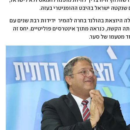
ההודעה. סער הוסיף בשיחה עם השגרירה שהלחץ היה צריך להיות מופנה לחמאס ולא לישראל, 
 שנקטה ישראל בהיבט ההומניטרי בעזה. 
"שר החוץ סער הביע צער על כך שהממשלה היוצאת בהולנד בחרה להמיר  ידידות רבת שנים עם 
ישראל בעוינות גלויה כלפיה, דווקא בשעתה הקשה, כנראה מתוך אינטרסים פוליטיים. יחס זה 
וד מטעמו של סער.