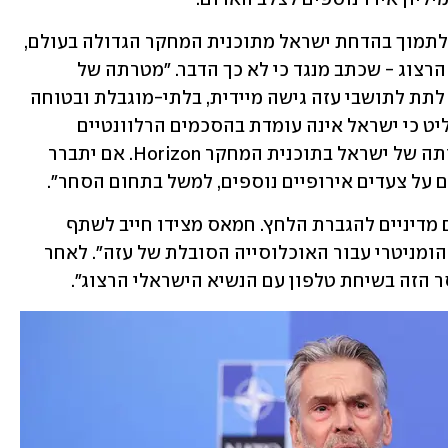
לאחר הדיון כתב אתמול סכוף כי מדינתו לתמוך בהדחת ישראל מתוכנית המחקר הגדולה בעולם, 
וציין שאמר זאת בשיחת טלפון שערך עם הרצוג - שכתב מנגד כי לא כך הדבר. "מטרתה של 
הממשלה ברורה", כתב סכוף בפוסט, "יש לתת לתושבי עזה גישה מיידית, בלתי-מוגבלת ובטוחה 
לסיוע הומניטרי. אם האיחוד האירופי יחליט כי ישראל אינה עומדת בהסכמים הרלוונטיים 
בנושא, הולנד תתמוך בהשעיית השתתפותה של ישראל בתוכנית המחקר Horizon. אם יתברר 
 על צעדים אירופיים נוספים, למשל בתחום הסחר".
לדבריו, "אנחנו גם שוקלים לנקוט בצעדים מדיניים להגברת הלחץ. חמאס מצידו חייב לשתף 
פעולה באופן מלא בהבטחת גישה לסיוע הומניטרי עבור האוכלוסייה הסובלת של עזה". לאחר 
 הזה בשיחת טלפון עם הנשיא הישראלי הרצוג". 