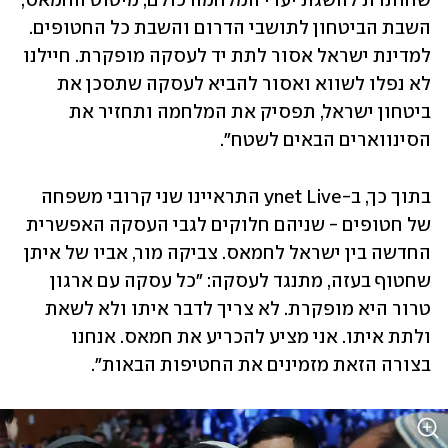
שחותרת להשגת יעדי המלחמה כולם, מיטוט החמאס, 
השבת הביטחון לתושבי הדרום והשבת כל החטופים. 
למדינת ישראל אסור לתת יד לעסקה מופקרת. חיילנו 
לא נפלו לשווא ואסור להביא לעסקה שתסכן את 
ביטחון ישראל, תפסיק את המלחמה ותחזיר את 
הסינווארים הבאים לשטח". 
בתוך כך, ב-ynet Live התראיינו שני קרובי משפחה 
של חטופים - שניהם חלוקים לגבי העסקה האפשרית 
החדשה בין ישראל לחמאס. צביקה מור, אביו של איתן 
שחטוף בעזה, מתנגד לעסקה: "כל עסקה עם ארגון 
טרור היא מופקרת. לא צריך לדבר איתו ולא לשאת 
ולתת איתו. אני מציע להכריע את חמאס. אנחנו 
בצורה הזאת מזמינים את החטיפות הבאות".