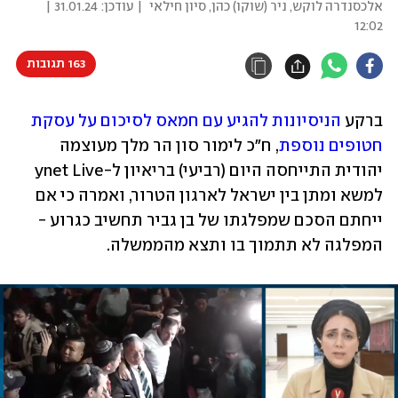
אלכסנדרה לוקש
,
ניר (שוקו) כהן
,
סיון חילאי
| עודכן:
31.01.24 |
12:02
163 תגובות
ברקע
 הניסיונות להגיע עם חמאס לסיכום על עסקת 
חטופים נוספת
, ח"כ לימור סון הר מלך מעוצמה 
יהודית התייחסה היום (רביעי) בריאיון ל-ynet Live 
למשא ומתן בין ישראל לארגון הטרור, ואמרה כי אם 
ייחתם הסכם שמפלגתו של בן גביר תחשיב כגרוע - 
המפלגה לא תתמוך בו ותצא מהממשלה.