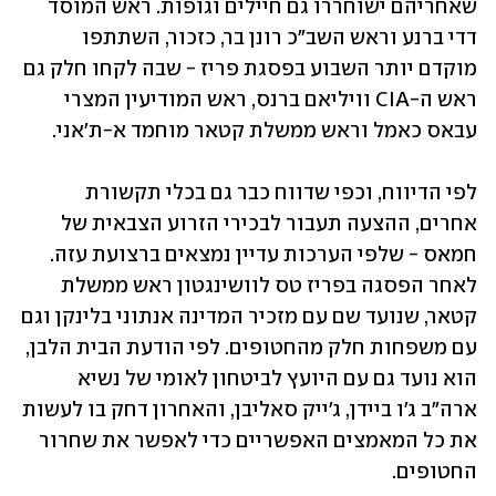
שאחריהם ישוחררו גם חיילים וגופות. ראש המוסד 
דדי ברנע וראש השב"כ רונן בר, כזכור, השתתפו 
מוקדם יותר השבוע בפסגת פריז - שבה לקחו חלק גם 
ראש ה-CIA וויליאם ברנס, ראש המודיעין המצרי 
עבאס כאמל וראש ממשלת קטאר מוחמד א-ת'אני.
לפי הדיווח, וכפי שדווח כבר גם בכלי תקשורת 
אחרים, ההצעה תעבור לבכירי הזרוע הצבאית של 
חמאס - שלפי הערכות עדיין נמצאים ברצועת עזה. 
לאחר הפסגה בפריז טס לוושינגטון ראש ממשלת 
קטאר, שנועד שם עם מזכיר המדינה אנתוני בלינקן וגם 
עם משפחות חלק מהחטופים. לפי הודעת הבית הלבן, 
הוא נועד גם עם היועץ לביטחון לאומי של נשיא 
ארה"ב ג'ו ביידן, ג'ייק סאליבן, והאחרון דחק בו לעשות 
את כל המאמצים האפשריים כדי לאפשר את שחרור 
החטופים. 