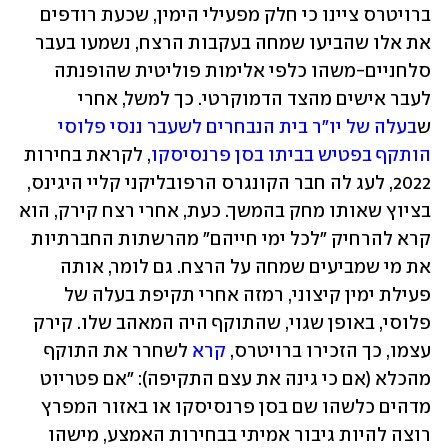
ברויטרס ציינו כי חלק מפעילי הימין, שכעת רודפים 
את אלו שהביעו שמחה בעקבות הרצח, נשמעו בעבר 
סלחניים-משהו כלפי אלימות פוליטית שהופנתה 
לעבר אישים מהצד הדמוקרטי. כך למשל, אחרי 
ש
בעלה של יו"ר בית הנבחרים לשעבר ננסי פלוסי 
הותקף בפטיש בביתו בסן פרנסיסקו
, לקראת בחירות 
2022, לעג לה חבר הקונגרס הרפובליקני קליי היגינס, 
בציוץ שאותו מחק בהמשך. כעת, אחרי רצח קירק, הוא 
קרא להרחיק "לכל ימי חייהם" מהרשתות החברתיות 
את מי שמביעים שמחה על הרצח. גם לומר, אותה 
פעילת ימין קיצוני, רמזה אחרי תקיפת בעלה של 
פלוסי, באופן שגוי, שהתוקף היה המאהב שלו. קירק 
עצמו, כך הזכירו ברויטרס, 
קרא
 לשחרר את התוקף 
מהכלא (אם כי גינה את עצם התקיפה): "אם פטריוט 
מדהים כלשהו שם בסן פרנסיסקו או באזור המפרץ 
רוצה להיות גיבור אמיתי בבחירות האמצע, מישהו 