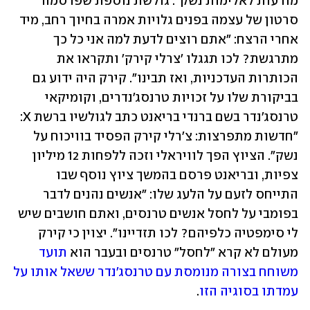
מודעות לאלימות נשק". גולשת נוספת שפרסמה 
סרטון של עצמה בפנים גלויות אמרה בחיוך רחב, מיד 
אחרי הרצח: "אתם רוצים לדעת למה אני כל כך 
מתרגשת? לכו תגגלו 'צרלי קירק' ותקראו את 
הכותרות העדכניות, ואז תבינו". קירק היה ידוע גם 
בביקורת שלו על זכויות טרנסג'נדרים, וקומיקאי 
טרנסג'נדר בשם ברנדי בריאנט כתב לגולשיו ברשת X: 
"חדשות מתפרצות: צ'רלי קירק הפסיד בוויכוח על 
נשק". הציוץ הפך לוויראלי וזכה ללפחות 12 מיליון 
צפיות, ובריאנט פרסם בהמשך ציוץ נוסף שבו 
התייחס לזעם על הלעג שלו: "אנשים נהנים לדבר 
בפומבי על לחסל אנשים טרנסים, ואתם חושבים שיש 
לי סימפטיה כלפיהם? לכו תזדיינו". יצוין כי קירק 
מעולם לא קרא "לחסל" טרנסים ובעבר הוא 
תועד 
משוחח בצורה מנומסת עם טרנסג'נדר ששאל אותו על 
עמדתו בסוגיה הזו
.  