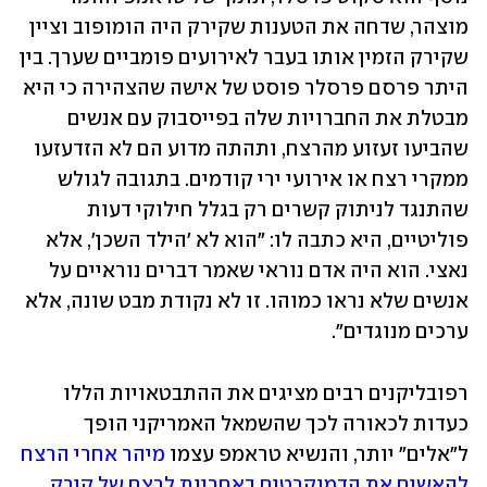
מוצהר, שדחה את הטענות שקירק היה הומופוב וציין 
שקירק הזמין אותו בעבר לאירועים פומביים שערך. בין 
היתר פרסם פרסלר פוסט של אישה שהצהירה כי היא 
מבטלת את החברויות שלה בפייסבוק עם אנשים 
שהביעו זעזוע מהרצח, ותהתה מדוע הם לא הזדעזעו 
ממקרי רצח או אירועי ירי קודמים. בתגובה לגולש 
שהתנגד לניתוק קשרים רק בגלל חילוקי דעות 
פוליטיים, היא כתבה לו: "הוא לא 'הילד השכן', אלא 
נאצי. הוא היה אדם נוראי שאמר דברים נוראיים על 
אנשים שלא נראו כמוהו. זו לא נקודת מבט שונה, אלא 
ערכים מנוגדים". 
רפובליקנים רבים מציגים את ההתבטאויות הללו 
כעדות לכאורה לכך שהשמאל האמריקני הופך 
ל"אלים" יותר, והנשיא טראמפ עצמו 
מיהר אחרי הרצח 
להאשים את הדמוקרטים באחריות לרצח של קירק
, 