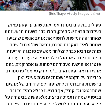
(
צילום: Eric Thayer/Getty Images
)
פעילים בולטים בימין האמריקני, שהביע זעזוע עמוק 
בעקבות הרצח של קירק, החלו כבר בשעות הראשונות 
שאחרי ההתנקשות לחשוף את אותם אנשים שהביעו 
שמחה לאיד בעקבות הרצח, ונראה שה"מצוד" שהם 
מנהלים הביא כבר להצלחה ממשית: סוכנות הידיעות 
רויטרס דיווחה אתמול כי לפי ספירה שערכה, עד כה 
פוטרו או הושעו מעבודתם לפחות 15 אמריקנים, בהם 
אנשי הוראה ועיתונאים. ב"ניו יורק טיימס" פרסמו גם 
כן דיווח על הקמפיין שמנהלים כעת פעילי ימין 
ברשתות החברתיות לחשיפה ולפיטוריהם של אנשים 
שהתבטאו נגד קירק, אך הדגישו כי לא תמיד מדובר 
בביטויי שמחה ותמיכה ברצח, אלא פשוט בביקורת על 
קירק ועמדותיו. כך למשל, לפי העיתון, עובד בשירות 