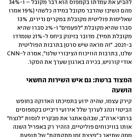
להביע את עמדתו בקמפוס הוא דבר מקובל – ו-34% 
מהם השיבו שהדבר מקובל במידה כלשהי (19% אמרו 
שאלימות פוליטית מקובלת במקרים נדירים, 13% 
סברו שהיא מקובלת "לפעמים" ו-2% סברו שהיא 
מקובלת תמיד). מדובר בזינוק ביחס ל-21% שנמדדו 
ב-2021. "זה מראה שיש סרטן בתרבות הפוליטית 
שלנו, בתרבות הוויכוח הציבורי שלנו", אמרה ל-CNN 
אודי קורניש, בכירה בארגון שערך את הסקר. 
המצוד ברשת: גם איש השירות החשאי 
הושעה
קירק עצמו, שהיה ידוע בתמיכתו האדוקה בחופש 
הביטוי ונהג לערוך שלל אירועי דיבייט בקמפוסים 
ברחבי ארה"ב, שבהם אתגר את מבקריו לנסות "לנצח" 
אותו בוויכוחים פוליטיים, הזהיר רק באפריל השנה 
ממה שתיאר כ"פצצת זמן מתקתקת" של תופעת 