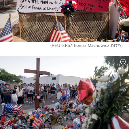
(
צילום: REUTERS/Thomas Machowicz
)