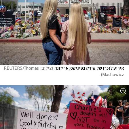
אירוע לזכרו של קירק בפיניקס, אריזונה
(
צילום: REUTERS/Thomas 
)
Machowicz