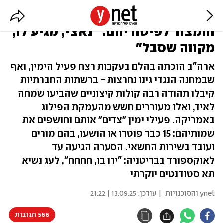
ה"ליברלים" שחגגו את רצח קירק -
והמצוד לפיטוריהם: "נאצי, מגיע לו,
מקווה שסבל"
ארה"ב הוכתה בהלם בעקבות רצח פעיל הימין, ואף
שבמחנה הנגדי גינו נחרצות - ברשתות החברתיות
קיבלו תהודה רבה קולות קיצוניים שהביעו שמחה
לאיד, ואלו מעוררים חשש מהעמקת הפילוג
באמריקה. פעילי ימין "צדים" אותם וחושפים את
שמותיהם: 15 כבר פוטרו או הושעו, בהם מורים
ועובד בשירות החשאי. הסערה הגיעה עד
לאוקספורד בבריטניה: "ירו בו, חחחח", לעג נשיא
תא סטודנטים יוקרתי
ynet והסוכנויות
| עודכן:
13.09.25 | 21:22
566 תגובות