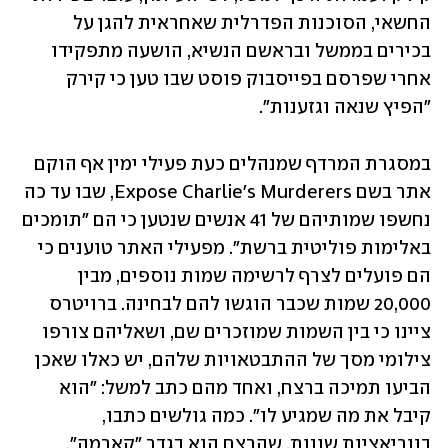
החשאי, הסוכנות הפדרלית שאחראית להגן על 
בכירים בממשל ובראשם הנשיא, הושעה מתפקידו 
אחרי שפרסם בפייסבוק פוסט שבו טען כי קירק 
"הפיץ שנאה וגזענות".
במסגרת המרדף שמנהלים כעת פעילי ימין אף הוקם 
אתר בשם Expose Charlie's Murderers, שבו עד כה 
נחשפו שמותיהם של 41 אנשים שנטען כי הם "תומכים 
באלימות פוליטית ברשת". מפעילי האתר טוענים כי 
הם פועלים לצרף לרשימה שמות נוספים, מבין 
20,000 שמות שכבר הוגשו להם לבחינה. ברויטרס 
ציינו כי בין השמות שמוזכרים שם, ושאליהם צורפו 
צילומי מסך של ההתבטאויות שלהם, יש כאלו שאכן 
הביעו תמיכה ברצח, ואחד מהם כתב למשל: "הוא 
קיבל את מה שמגיע לו". כמה גולשים כתבו, 
בווריאציות שונות, שהרצח הוא בגדר "קארמה".  