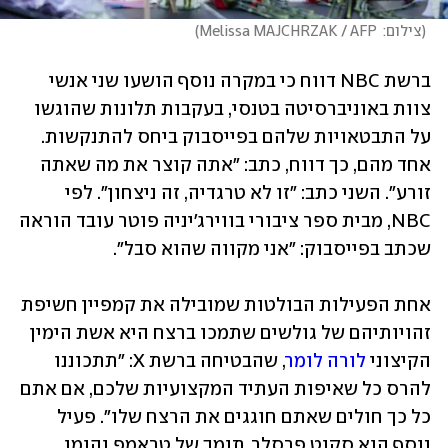
(
צילום:  Melissa MAJCHRZAK / AFP
)
ברשת NBC דווח כי במקרה נוסף הושעו שני אנשי 
צוות באוניברסיטה בטנסי, בעקבות תלונות שהוגשו 
על התבטאויות שלהם בפייסבוק ביחס להתנקשות. 
אחד מהם, כך דווח, כתב: "אתה קוצר את מה שאתה 
זורע". השני כתב: "זו לא טרגדיה, זה ניצחון". לפי 
NBC, מבית ספר ציבורי בווירג'יניה פוטר עובד הוראה 
שכתב בפייסבוק: "אני מקווה שהוא סבל". 
אחת הפעילות הבולטות שמובילה את קמפיין חשיפת 
זהויותיהם של גולשים שתמכו ברצח היא אשת הימין 
הקיצוני 
לורה לומר
, שהבטיחה ברשת X: "תתכוננו 
להרס כל שאיפות העתיד המקצועיות שלכם, אם אתם 
כל כך חולים שאתם חוגגים את הרצח שלו". פעיל 
נוסף הוא סקוט פרסלר, תומך של טראמפ והומו 