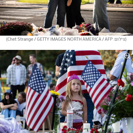
(
צילום: Chet Strange / GETTY IMAGES NORTH AMERICA / AFP
)