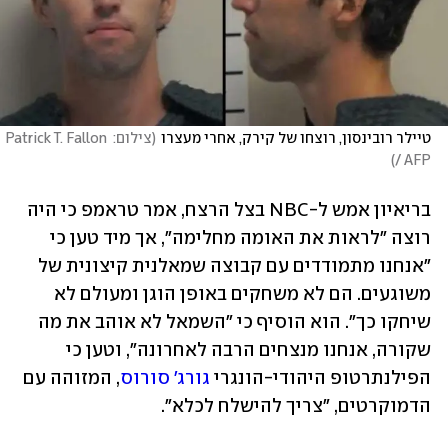
טיילר רובינסון, רוצחו של קירק, אחרי מעצרו
(
צילום: Patrick T. Fallon 
)
/ AFP
בריאיון אמש ל-NBC בצל הרצח, אמר טראמפ כי היה 
רוצה "לראות את האומה מחלימה", אך מיד טען כי 
"אנחנו מתמודדים עם קבוצה שמאלנית קיצונית של 
משוגעים. הם לא משחקים באופן הוגן ומעולם לא 
שיחקו כך". הוא הוסיף כי "השמאל לא אוהב את מה 
שקורה, אנחנו מנצחים הרבה לאחרונה", וטען כי 
הפילנתרטופ היהודי-הונגרי 
גורג' סורוס
, המזוהה עם 
הדמוקרטים, "צריך להישלח לכלא".