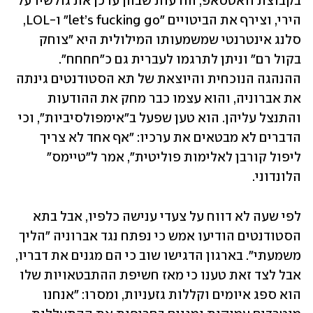
בקבוצת וואטסאפ, הודעות שבהן עדכן את גולשיו על 
הירי, וצירף את הביטויים "let’s fucking go" ו-LOL, 
סלנג אינטרנטי שמשמעותו המילולית היא "צוחק 
בקול רם" וניתן לתרגמו לעברית גם כ"חחחח". 
ההנהגה הנוכחית והיוצאת של תא הסטודנטים גינתה 
את אברוניה, והוא עצמו כבר מחק את ההודעות 
והתנצל עליהן. הוא טען שפעל ב"אימפולסיביות", וכי 
הדברים לא מבטאים את ערכיו: "אף אחד לא צריך 
ליפול קורבן לאלימות פוליטית", אמר ל"טיימס" 
הלונדוני. 
לפי שעה לא דווח על צעדי ענישה כלפיו, אבל בתא 
הסטודנטים הודיעו אמש כי נפתח נגד אברוניה "הליך 
משמעתי". בארגון הדגישו שוב כי הם מגנים את דבריו, 
אבל לצד זאת טענו כי מאז חשיפת ההתבטאויות שלו 
הוא ספג איומים וקללות גזעניות, ומסרו: "אנחנו 