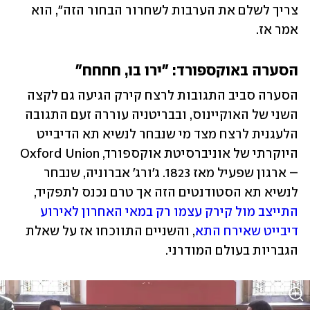
צריך לשלם את הערבות לשחרור הבחור הזה", הוא 
אמר אז. 
הסערה באוקספורד: "ירו בו, חחחח"
הסערה סביב התגובות לרצח קירק הגיעה גם לקצה 
השני של האוקיינוס, ובבריטניה עוררה זעם התגובה 
הלעגנית לרצח מצד מי שנבחר לנשיא תא הדיבייט 
היוקרתי של אוניברסיטת אוקספורד, Oxford Union 
– ארגון שפעיל מאז 1823. ג'ורג' אברוניה, שנבחר 
לנשיא תא הסטודנטים הזה אך טרם נכנס לתפקיד, 
התייצב מול קירק עצמו רק במאי האחרון לאירוע 
דיבייט שאירח התא
, והשניים התווכחו אז על שאלת 
הגבריות בעולם המודרני. 