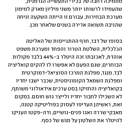
מתמיכה רחבה של בכירי התעשייה הגרמנית, 
שהעמידו לרשותו יותר משני מיליון מארק למימון 
מערכת הבחירות. עבורם זו הייתה השקעה זניחה 
שהניבה תשואה אדירה בשנים שלאחר מכן.
בסופו של דבר, חרף ההתגייסות של האליטה 
הכלכלית, השלטת הטרור והפחד ומערכת משפט 
אוהדת, לאכזבתו זכה היטלר ב-44% בלבד מקולות 
הבוחרים, שגם הפעם לא אפשרו לו להקים קואליציה 
לבד. מנגד, מפלגת המרכז הסוציאל-דמוקרטית 
ומפלגת השמאל הקומוניסטית, שכבר ישבו יחדיו 
בקואליציה והחזיקו בסט ערכים אידאולוגי משותף, 
לא השכילו לחבור יחדיו ולייצר גוש חוסם. במקום 
זאת, ראשיהן העדיפו לעסוק בפוליטיקה קטנה, 
מאבקי שררה ואגו פנים-גושיים, ודה-פקטו העניקו 
להיטלר את השלטון על מגש של כסף.