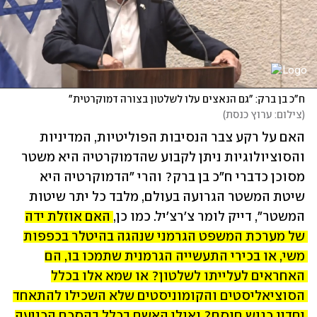
ח"כ בן ברק: "גם הנאצים עלו לשלטון בצורה דמוקרטית"
(
צילום: ערוץ כנסת
)
האם על רקע צבר הנסיבות הפוליטיות, המדיניות 
והסוציולוגיות ניתן לקבוע שהדמוקרטיה היא משטר 
מסוכן כדברי ח"כ בן ברק? והרי "הדמוקרטיה היא 
שיטת המשטר הגרועה בעולם, מלבד כל יתר שיטות 
המשטר", דייק לומר צ'רצ'יל. כמו כן, 
האם אוזלת ידה 
של מערכת המשפט הגרמני שנהגה בהיטלר בכפפות 
משי, או בכירי התעשייה הגרמנית שתמכו בו, הם 
האחראים לעלייתו לשלטון? או שמא אלו בכלל 
הסוציאליסטים והקומוניסטים שלא השכילו להתאחד 
יחדיו כגוש חוסם? ואולי האשם בכלל בהסכם הכניעה 