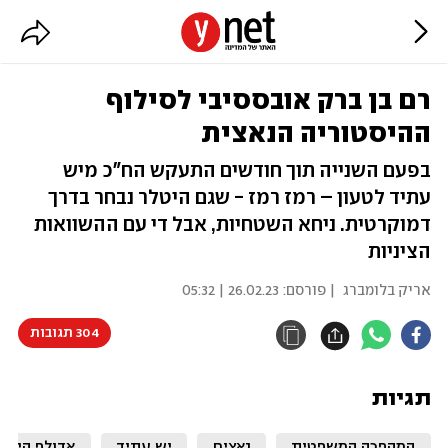
רם בן ברק אובססיבי לסילוף
ההיסטוריה הנאצית
בפעם השנייה תוך חודשים התעקש הח"כ מיש
עתיד לטעון – רמז רמז - שגם היטלר נבחר בדרך
דמוקרטית. ניחא השטחיות, אבל די עם ההשוואות
הציניות
אריק בלומברג
| פורסם:
26.02.23 | 05:32
304 תגובות
תגיות
המהפכה המשפטית
נאצים
יש עתיד
אדולף היטל