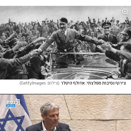
צירוף נסיבות מפלצתי. אדולף היטלר
(
צילום: GettyImages
)