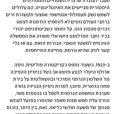
מעבר לעובדה שדבריו השטחיים והמסולפים 
היסטורית מביישים את האינטליגנציה, הם עלולים 
לשמש נשק תעמולתי אנטישמי. אמצעי תקשורת זרים 
ברחבי העולם נוטים לא להחמיץ הזדמנות לצטט 
דברים מהסוג הזה, קל וחומר כשביטחוניסט יהודי 
בכיר וחבר הפרלמנט הישראלי משווה את הממשלה 
הנוכחית למשטר הנאצי. הבורות הזאת, עם או בלי 
קשר לנזק שהיא גורמת, מחייבת התייחסות.
ב-1923, כשעוד נתפס כקריקטורה פוליטית, ניסה 
אדולף היטלר לבצע פוטש אך כשל בניסיון ההפיכה 
נגד השלטון הגרמני המרכזי ובהשתלטות על בירת 
מחוז בוואריה, מינכן. למרות ניסיון הבגידה בחרה 
מערכת המשפט הגרמנית לטפל בו בכפפות משי, 
וגזרה עליו חמש שנות מאסר שהומרו בפועל לעונש 
מגוחך של תשעה חודשי כליאה. זאת, בין היתר, בזכות 