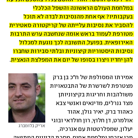
במלחמת העולם הראשונה והשפל הכלכלי 
בעקבותיו? אף אחת מהנסיבות לבדה לא תוכל 
להסביר את נסיבות עלייתה של קריקטורה סאטירית 
מטורפת לעמוד בראש אומה שנחשבה ערש התרבות 
האירופאית. בפועל, התשובה לכך נוגעת למכלול 
נסיבות היסטוריות קיצוניות ובלתי סבירות שחברו 
להן יחדיו ויצרו בסופו של יום את המפלצת הנאצית
.
אמירתו המסולפת של ח"כ בן ברק 
מצטרפת לשרשרת של התבטאויות 
משולהבות וחריגות בקיצוניותן 
מצד גנרלים, מדינאים ואנשי צבא 
כאהוד ברק, יאיר גולן, אהוד 
אולמרט, דן חלוץ, רון חולדאי ובוגי 
אריק בלומברג
יעלון, שמפלרטטות עם אנרכיה, 
מרי אזרחי ומלחמת אחים. מסכת הדיונים המתישה 