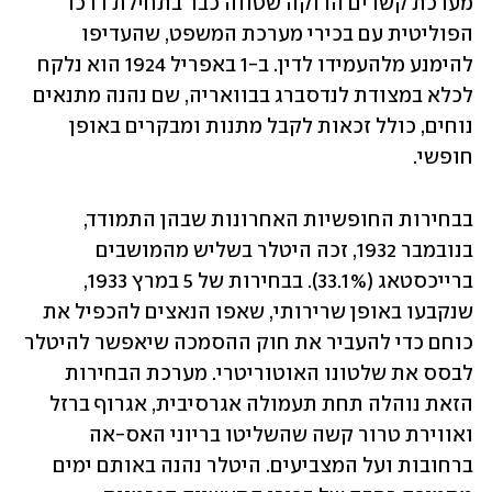
מערכת קשרים הדוקה שטווה כבר בתחילת דרכו 
הפוליטית עם בכירי מערכת המשפט, שהעדיפו 
להימנע מלהעמידו לדין. ב-1 באפריל 1924 הוא נלקח 
לכלא במצודת לנדסברג בבוואריה, שם נהנה מתנאים 
נוחים, כולל זכאות לקבל מתנות ומבקרים באופן 
חופשי.
בבחירות החופשיות האחרונות שבהן התמודד, 
בנובמבר 1932, זכה היטלר בשליש מהמושבים 
ברייכסטאג (33.1%). בבחירות של 5 במרץ 1933, 
שנקבעו באופן שרירותי, שאפו הנאצים להכפיל את 
כוחם כדי להעביר את חוק ההסמכה שיאפשר להיטלר 
לבסס את שלטונו האוטוריטרי. מערכת הבחירות 
הזאת נוהלה תחת תעמולה אגרסיבית, אגרוף ברזל 
ואווירת טרור קשה שהשליטו בריוני האס-אה 
ברחובות ועל המצביעים. היטלר נהנה באותם ימים 