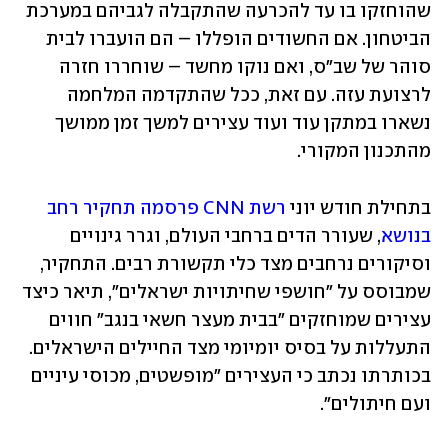
שהוחזקו בו עד להכרעה שהתקבלה לגביהם במערכת 
הביטחון. אם החשודים הופללו – הם הועברו לבית 
סוהר של שב"ס, ואם נוקו מחשד – שוחררו חזרה 
לרצועת עזה. עם זאת, ככל שהתקדמה המלחמה 
נשארו במתקן עוד ועוד עצירים למשך זמן ממושך 
מהתכנון המקורי. 
בתחילת חודש יוני 
רשת CNN פרסמה תחקיר רחב 
בנושא
, שעורר הדים ברחבי העולם, וגרר גינויים 
וסיקורים נרחבים מצד כלי תקשורת רבים. התחקיר, 
שמבוסס על "חושפי שחיתויות ישראלים", תיאר כיצד 
עצירים שמוחזקים "בבית מעצר חשאי בנגב" חווים 
התעללות על בסיס יומיומי מצד החיילים הישראלים. 
בכותרתו נכתב כי העצירים "מופשטים, מכוסי עיניים 
ועם חיתולים". 