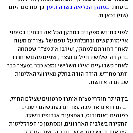
ביטחוני 
במתקן הכליאה בשדה תימן
. כך פורסם היום 
(שני) בכאן 11.
לפני כחודש מפקדים במתקן הכליאה הבחינו בסימני 
אלימות קשים ובחבלות על גופם של עצורים מעזה 
לאחר החזרתם למתקן, ועירבו את מצ"ח שפתחה 
בחקירה. שלושה חיילים נעצרו, שניים מהם שוחררו 
לאחר כשבועיים ואילו השלישי נמצא כבר במעצר כבר 
יותר מחודש. הודה הודה בחלק מאירועי האלימות 
שבהם הוא חשוד. 
בין היתר, חוקרי מצ"ח איתרו סרטונים שצילם החייל, 
ובהם הוא נראה מכה עצורים בעת שהם יושבים 
כפותים באוטובוס, באמצעות אגרופיו ונשקו. 
החקירה בשלביה האחרונים, ומסתמן כי הפרקליטות 
הצבאית תגיש כתב אישום נגד החשוד המרכזי. 