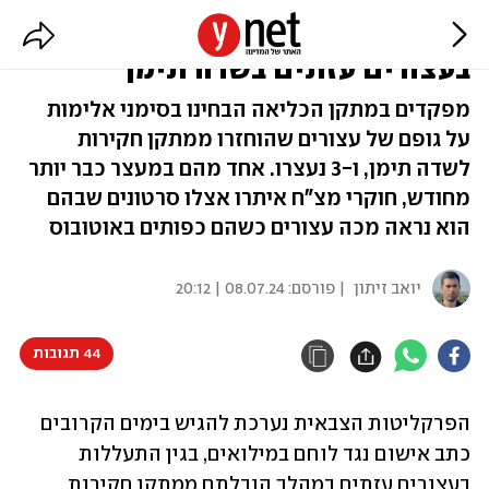
לוחם במילואים יואשם בהתעללות
בעצורים עזתים בשדה תימן
מפקדים במתקן הכליאה הבחינו בסימני אלימות
על גופם של עצורים שהוחזרו ממתקן חקירות
לשדה תימן, ו-3 נעצרו. אחד מהם במעצר כבר יותר
מחודש, חוקרי מצ"ח איתרו אצלו סרטונים שבהם
הוא נראה מכה עצורים כשהם כפותים באוטובוס
יואב זיתון
| פורסם:
08.07.24 | 20:12
44 תגובות
הפרקליטות הצבאית נערכת להגיש בימים הקרובים 
כתב אישום נגד לוחם במילואים, בגין התעללות 
בעצורים עזתים במהלך הובלתם ממתקן חקירות 