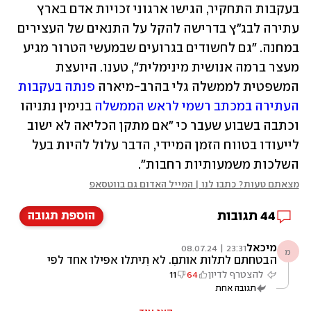
בעקבות התחקיר, הגישו ארגוני זכויות אדם בארץ 
עתירה לבג"ץ בדרישה להקל על התנאים של העצירים 
במחנה. "גם לחשודים בגרועים שבמעשי הטרור מגיע 
מעצר ברמה אנושית מינימלית", טענו. היועצת 
המשפטית לממשלה גלי בהרב-מיארה 
פנתה בעקבות 
העתירה במכתב רשמי לראש הממשלה
 בנימין נתניהו 
וכתבה בשבוע שעבר כי "אם מתקן הכליאה לא ישוב 
לייעודו בטווח הזמן המיידי, הדבר עלול להיות בעל 
השלכות משמעותיות רחבות".
מצאתם טעות? כתבו לנו | המייל האדום גם בווטסאפ
44
תגובות
הוספת תגובה
מיכאל
23:31 | 08.07.24
מ
הבטחתם לתלות אותם. לא תיתלו אפילו אחד לפי
מה שאני רואה מוות למחבלים.
להצטרף לדיון
64
11
תגובה אחת