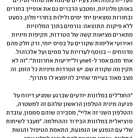
העלייה בתחלואת צעירים שינתה את טווחי הגילים 
באותן מלוניות, ומטבע הדברים גם את אופיין: בחורים 
ובחורות נמצאים יחד ימים ולילות בחדרי מלון, כמעט 
ללא פיקוח. התוצאה: גורמים בתוך המלוניות 
מתארים מציאות קשה של הטרדות, תקיפות מיניות 
ואירועי אלימות שקורים על בסיס יומי, ורק חלק מהם 
מדווחים – בנוסף לעדויות על סמים ועל אלכוהול. 
אחד מהם אמר ל-ynet ול"ידיעות אחרונות": "זה לא 
תקין מה שקורה שם. יש הטרדות מיניות כל הזמן. זה 
מצב מאוד בעייתי שחייב להימצא לו פתרון".
"החמ"לים במלונות יודעים שברגע שמגיע דיווח על 
פגיעה מינית הטלפון הראשון שלהם זה למשטרה, 
והטלפון השני זה אליי", מסבירה שוהם סמסון, עובדת 
סוציאלית במלונות הבידוד וההחלמה. "מעבר לשיחות 
שלי עם הנפגע או הנפגעת, התאמת הטיפול והגשת 