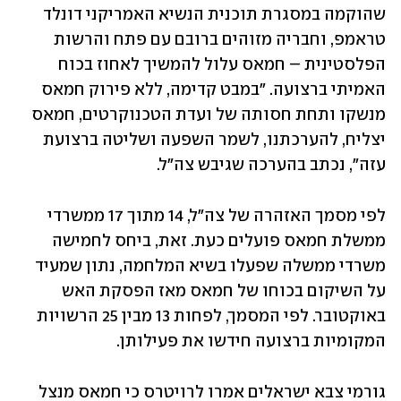
שהוקמה במסגרת תוכנית הנשיא האמריקני דונלד 
טראמפ, וחבריה מזוהים ברובם עם פתח והרשות 
הפלסטינית – חמאס עלול להמשיך לאחוז בכוח 
האמיתי ברצועה. "במבט קדימה, ללא פירוק חמאס 
מנשקו ותחת חסותה של ועדת הטכנוקרטים, חמאס 
יצליח, להערכתנו, לשמר השפעה ושליטה ברצועת 
עזה", נכתב בהערכה שגיבש צה"ל.
לפי מסמך האזהרה של צה"ל, 14 מתוך 17 ממשרדי 
ממשלת חמאס פועלים כעת. זאת, ביחס לחמישה 
משרדי ממשלה שפעלו בשיא המלחמה, נתון שמעיד 
על השיקום בכוחו של חמאס מאז הפסקת האש 
באוקטובר. לפי המסמך, לפחות 13 מבין 25 הרשויות 
המקומיות ברצועה חידשו את פעילותן. 
גורמי צבא ישראלים אמרו לרויטרס כי חמאס מנצל 