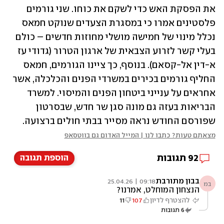
את הפסקת האש כדי לשקם את כוחו. שני גורמים 
פלסטינים אמרו כי במסגרת הצעדים שנוקט חמאס 
נכלל מינוי של חמישה מושלי מחוזות חדשים – כולם 
בעלי קשר לזרוע הצבאית של ארגון הטרור (גדודי עז 
א-דין אל-קסאם). בנוסף, כך ציינו הגורמים, חמאס 
החליף גורמים בכירים במשרדי הפנים והכלכלה, אשר 
אחראים על ענייני ביטחון הפנים והמיסוי. למשרד 
הבריאות בעזה גם מונה סגן שר חדש, שבסרטון 
שפורסם החודש נראה מסייר בבתי חולים ברצועה.
מצאתם טעות? כתבו לנו | המייל האדום גם בווטסאפ
92
תגובות
הוספת תגובה
בבון מתורבת
09:18 | 25.04.26
במ
הנצחון המוחלט, אמרנו?
להצטרף לדיון
107
11
6
תגובות