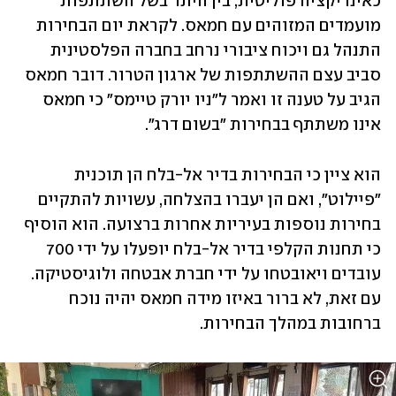
כאינדיקציה פוליטית, בין היתר בשל השתתפות 
מועמדים המזוהים עם חמאס. לקראת יום הבחירות 
התנהל גם ויכוח ציבורי נרחב בחברה הפלסטינית 
סביב עצם ההשתתפות של ארגון הטרור. דובר חמאס 
הגיב על טענה זו ואמר ל"ניו יורק טיימס" כי חמאס 
אינו משתתף בבחירות "בשום דרג". 
הוא ציין כי הבחירות בדיר אל-בלח הן תוכנית 
"פיילוט", ואם הן יעברו בהצלחה, עשויות להתקיים 
בחירות נוספות בעיריות אחרות ברצועה. הוא הוסיף 
כי תחנות הקלפי בדיר אל-בלח יופעלו על ידי 700 
עובדים ויאובטחו על ידי חברת אבטחה ולוגיסטיקה. 
עם זאת, לא ברור באיזו מידה חמאס יהיה נוכח 
ברחובות במהלך הבחירות.