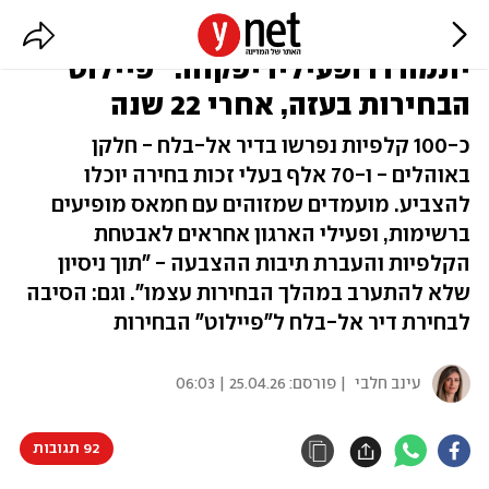
חמאס טוען שלא יתערב, אך אנשיו
יתמודדו ופעיליו יפקחו: "פיילוט"
הבחירות בעזה, אחרי 22 שנה
כ-100 קלפיות נפרשו בדיר אל-בלח - חלקן
באוהלים - ו-70 אלף בעלי זכות בחירה יוכלו
להצביע. מועמדים שמזוהים עם חמאס מופיעים
ברשימות, ופעילי הארגון אחראים לאבטחת
הקלפיות והעברת תיבות ההצבעה - "תוך ניסיון
שלא להתערב במהלך הבחירות עצמו". וגם: הסיבה
לבחירת דיר אל-בלח ל"פיילוט" הבחירות
עינב חלבי
| פורסם:
25.04.26 | 06:03
92 תגובות