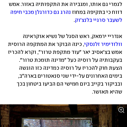
לגמרי גם אותו, ומגבירה את התקפותיה באזור. אמש 
דווח כי בתקיפה במחוז 
נהרג גם כדורגלן מכבי חיפה 
לשעבר סרגיי בלנצ'וק
.
אנדריי ירמאק, ראש הסגל של נשיא אוקראינה 
וולודימיר זלנסקי
, כינה הבוקר את המתקפה הרוסית 
אמש בצ'אסיב יאר "עוד מתקפת טרור", וקרא להכריז 
בעקבותיה על רוסיה כעל "מדינה תומכת טרור". 
הצעת חוק להכריז על רוסיה כמדינה כזו הוגשה 
בימים האחרונים על-ידי שני סנאטורים בארה"ב, 
ובביקור בקייב ביום חמישי הם הביעו ביטחון בכך 
שהיא תאושר.