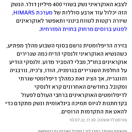
לצבא האוקראיני נשק בשווי 400 מיליון דולר. הנשק 
הזה יכלול עוד ארבע סוללות של 
מערכת HIMARS
, 
שיורה רקטות לטווח בינוני ותאפשר לאוקראינים 
לפגוע ברוסים מרחוק בחזית המזרחית
.
בזירה הדיפלומטית נרשם בסוף השבוע מהלך מפתיע, 
כשהנשיא האוקראיני זלנסקי הדיח כמה שגרירים 
אוקראינים בחו"ל, מבלי להסביר מדוע. זלנסקי הודיע 
על החלפת השגרירים בגרמניה, הודו, צ'כיה, נורבגיה 
והונגריה, אך הציג זאת כמהלך דיפלומטי שגרתי 
ומקובל. בחודשים האחרונים קרא זלנסקי 
לדיפלומטים האוקראינים ברחבי העולם לפעול 
בקדחתנות לגיוס תמיכה בינלאומית ונשק מתקדם כדי 
להאט את התקדמות הרוסים.
פורסם לראשונה: 11:30, 10.07.22
מצאתם טעות? כתבו לנו | המייל האדום גם בווטסאפ