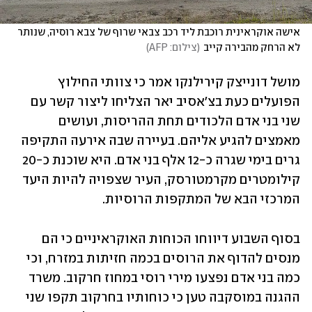
אישה אוקראינית רוכבת ליד רכב צבאי שרוף של צבא רוסיה, שנותר 
לא הרחק מהבירה קייב
(
צילום: AFP
)
מושל דונייצק קירילנקו אמר כי צוותי החילוץ 
הפועלים כעת בצ'אסיב יאר הצליחו ליצור קשר עם 
שני בני אדם הלכודים תחת ההריסות, ועושים 
מאמצים להגיע אליהם. בעיירה שבה אירעה התקיפה 
גרים בימי שגרה כ-12 אלף בני אדם. היא שוכנת כ-20 
קילומטרים מקרמטורסק, העיר שצפויה להיות היעד 
המרכזי הבא של המתקפות הרוסיות.
בסוף השבוע דיווחו הכוחות האוקראיניים כי הם 
מנסים להדוף את הרוסים בכמה חזיתות במזרח, וכי 
כמה בני אדם נפצעו מירי רוסי במחוז חרקוב. משרד 
ההגנה במוסקבה טען כי כוחותיו בחרקוב תקפו שני 