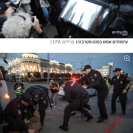
גלריה
עימותים אמש בסנט פטרבורג
(
צילום: EPA 
)