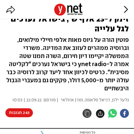
בורחים מרוסיה: מחיר טיסה לארץ
זינק ל-23 אלף ש', בישראל נערכים
לגל עלייה
פוטין הורה על גיוס מאות אלפי חיילי מילואים,
וברוסיה ממהרים לעזוב את המדינה. משרדי
הממשלה יקיימו דיון חירום, השרה תמנו שטה
אמרה ל-ynet radio כי בישראל נערכים "לקליטה
מסיבית". כרטיס לכיוון אחד ליעד קרוב לרוסיה כבר
עולה יותר מ-5,000 דולר, פקקים גם במעברי הגבול
היבשתיים
גלעד ילון
,
דניאל סלאמה
,
מורן אזולאי
| פורסם:
22.09.22 | 10:03
243 תגובות