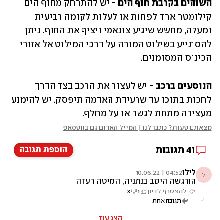
השוהים בקרבת חוף הים
 - יש להתרחק מחוף הים 
קילומטר אחד לפחות או לעלות לקומה רביעית 
ומעלה, מחשש שיגיע צונאמי ויציף את החוף. ניתן 
להסתייע בשילוט המורה על דרכי המילוט אל אזורי 
הכינוס המסומנים.
הנוסעים ברכב
 - יש לעצור את הרכב בצד הדרך 
לחכות בתוכו עד שרעידת האדמה תיפסק. יש להימנע 
מעצירה מתחת לגשר או על מחלף.
מצאתם טעות? כתבו לנו | המייל האדום גם בווטסאפ
41
תגובות
הוספת תגובה
לילו
04:52 | 10.06.22
ל
הורגשה היטב בנתניה, המיטה רעדה
להצטרף לדיון
1
3
תגובה אחת
הצג עוד