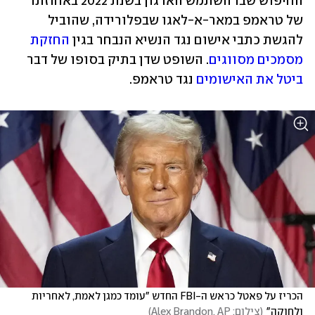
החיפוש שבו השתמש הארגון בשנת 2022 באחוזתו 
של טראמפ במאר-א-לאגו שבפלורידה, שהוביל 
להגשת כתבי אישום נגד הנשיא הנבחר בגין 
החזקת 
מסמכים מסווגים
. השופט שדן בתיק בסופו של דבר 
ביטל את האישומים
 נגד טראמפ.
הכריז על פאטל כראש ה-FBI החדש "עומד כמגן לאמת, לאחריות 
ולחוקה"
(
צילום: Alex Brandon, AP
)