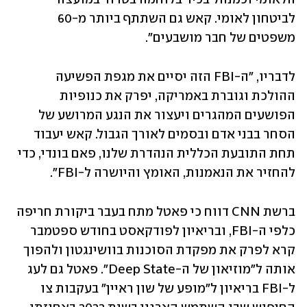
לביטחון לאומי. קאש גם השתתף ביותר מ-60 
משפטים של חבר מושבעים". 
לדבריו, "ה-FBI הזה יסיים את מגפת הפשיעה 
ההולכת וגוברת באמריקה, יפרק את כנופיות 
הפושעים המהגרים ויעצור את הנגע המרושע של 
הסחר בבני אדם ובסמים לאורך הגבול. קאש יעבוד 
תחת התובעת הכללית הנהדרת שלנו, פאם בונדי, כדי 
להחזיר את הנאמנות, האומץ והיושרה ל-FBI".
ברשת CNN דווח כי פאטל מתח בעבר ביקורת חריפה 
כלפי ה-FBI, ובריאיון לפודקאסט בחודש ספטמבר 
קרא לפרק את מפקדת הסוכנות בוושינגטון ולהפוך 
אותה ל"מוזיאון של ה-Deep State". פאטל גם לעג 
ל-FBI בריאיון ל"מופע של שון ראיין" בעקבות צו 