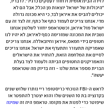
לזירה הבינלאומית ולחזור לעסקים כרגיל". לדבריו, 
"היכולות של ישראל יוצאות מן הכלל, אבל הם לא 
יכולים להביס את איראן לבד, כי היא מכונה גדולה 
מדי. אנחנו צריכים לעמוד כתף אל כתף, זה לצד זה עם 
ישראל מול איראן, וכשטראמפ יחזור לשלטון אנחנו 
נשבית את המכונה שמזרימה כסף לאיראן. לא יהיו לנו 
חטופים בידי חמאס, איראן וחיזבאללה. אנחנו צריכים 
שאמריקה תתעורר ותתעדף את ישראל. אנחנו צריכים 
לסיים את המלחמה הזאת, להחזיר את הישראלים 
והאמריקנים החטופים הביתה ולעמוד לצד בעלת 
הברית מספר אחת שלנו - וזה בדיוק מה שטראמפ 
יעשה".
לראש ה-FBI הנוכחי כריסטופר ריי נותרו שלוש שנים 
בקדנציה בת 10 השנים שלו והוא יצטרך להתפטר או 
שיפוטר כדי לפנות את מקומו. טראמפ היה זה 
שמינה 