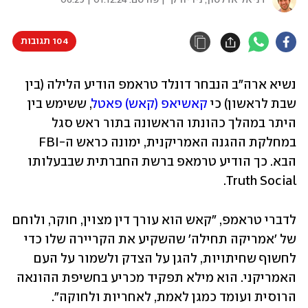
דניאל אדלסון, ניו יורק
| פורסם:
01.12.24 | 06:29
104 תגובות
נשיא ארה"ב הנבחר דונלד טראמפ הודיע הלילה (בין 
שבת לראשון) כי 
קאשיאפ (קאש) פאטל
, ששימש בין 
היתר במהלך כהונתו הראשונה בתור ראש סגל 
במחלקת ההגנה האמריקנית, ימונה כראש ה-FBI 
הבא. כך הודיע טרמאפ ברשת החברתית שבבעלותו 
Truth Social.
לדברי טראמפ, "קאש הוא עורך דין מצוין, חוקר, ולוחם 
של 'אמריקה תחילה' שהשקיע את הקריירה שלו כדי 
לחשוף שחיתויות, להגן על הצדק ולשמור על העם 
האמריקני. הוא מילא תפקיד מכריע בחשיפת ההונאה 
הרוסית ועומד כמגן לאמת, לאחריות ולחוקה".