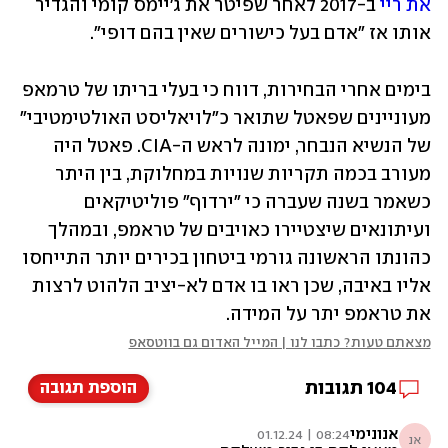
את ריי
 ב-2017 לאחר שפיטר את ג'יימס קומי והגדיר 
אותו אז "אדם בעל כישורים שאין בהם דופי". 
בימים אחרי הבחירות, דווח כי בעלי בריתו של טרמאפ 
מעוניינים שפאטל שתואר כ"לויאליסט האולטימטיבי" 
של הנשיא הנבחר, ימונה לראש ה-CIA. פאטל היה 
מעורב בכמה תקריות שנויות במחלוקת, בין היתר 
כשאמר בשנה שעברה כי "ירדוף" פוליטיקאים 
ועיתונאים שיצטיירו כאויבים של טראמפ, ובמהלך 
כהונתו הראשונה גורמי ביטחון בכירים יותר התייחסו 
אליו באיבה, שכן ראו בו אדם לא-יציב הלהוט לרצות 
את טראמפ יתר על המידה.
מצאתם טעות? כתבו לנו | המייל האדום גם בווטסאפ
104
תגובות
הוספת תגובה
אנונימי
08:24 | 01.12.24
אנ