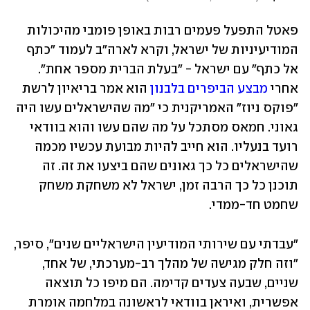
פאטל התפעל פעמים רבות באופן פומבי מהיכולות 
המודיעיניות של ישראל, וקרא לארה"ב לעמוד "כתף 
אל כתף" עם ישראל - "בעלת הברית מספר אחת". 
אחרי 
מבצע הביפרים בלבנון
 הוא אמר בריאיון לרשת 
"פוקס ניוז" האמריקנית כי "מה שהישראלים עשו היה 
גאוני. חמאס מסתכל על מה שהם עשו והוא בוודאי 
רועד בנעליו. הוא חייב להיות מבועת עכשיו מכמה 
שהישראלים כל כך גאונים שהם ביצעו את זה. זה 
תוכנן כל כך הרבה זמן, ישראל לא משחקת משחק 
שחמט חד-ממדי.
"עבדתי עם שירותי המודיעין הישראליים שנים", סיפר, 
"וזה חלק מגישה של מהלך רב-מערכתי, של אחד, 
שניים, שבעה צעדים קדימה. הם מיפו כל תוצאה 
אפשרית, ואיראן בוודאי לראשונה במלחמה אומרת 