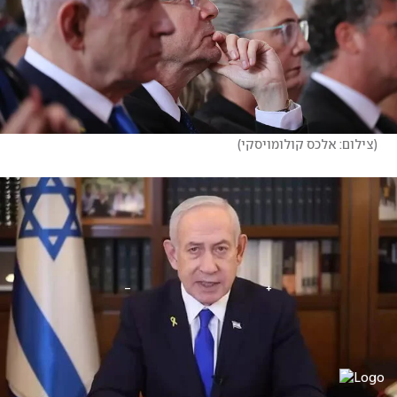
(
צילום: אלכס קולומויסקי
)