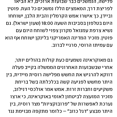
פלישה, הנמשכים כבר שבועות ארוכים, לא הביאו 
לפריצת דרך, המאמצים הללו נמשכים כל העת. פוטין 
וביידן, כך אישרו אמש הקרמלין והבית הלבן, ישוחחו 
היום בטלפון בסביבות השעה 18:00 (שעון ישראל). גם 
נשיא צרפת עמנואל מקרון צפוי לשוחח היום עם 
פוטין. מזכיר המדינה האמריקני בלינקן ישוחח אף הוא 
עם עמיתו הרוסי, סרגיי לברוב.
גם מאוקראינה נשמעים כעת קולות בהולים יותר, 
אחרי שבשבועות האחרונים הממשלה בקייב פעלה 
דווקא להרגיש את החשש מפלישה רוסית מיידית, בין 
היתר מחשש לפגיעה קשה בכלכלתה בשל בריחת 
משקיעים וחברות זרות. אמש אמר אולכסי דנילוב, 
מזכיר המועצה לביטחון לאומי באוקראינה, כי ארצו 
נערכת לאפשרות של "פרובוקציות" מצד רוסיה, בין 
היתר מבצע "דגל כוזב" – כלומר מתקפה מבוימת נגד 