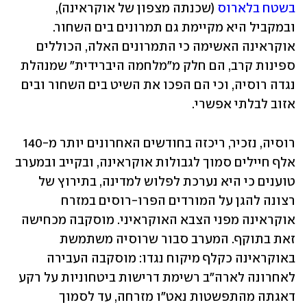
בשטח בלארוס
 (שכנתה מצפון של אוקראינה), 
ובמקביל היא מקיימת גם תמרונים בים השחור. 
אוקראינה האשימה כי התמרונים האלה, הכוללים 
ספינות קרב, הם חלק מ"מלחמה היברידית" שמנהלת 
נגדה רוסיה, וכי הם הפכו את השיט בים השחור ובים 
אזוב לבלתי אפשרי.
רוסיה, נזכיר, ריכזה בחודשים האחרונים יותר מ-140 
אלף חיילים סמוך לגבולות אוקראינה, ובקייב ובמערב 
טוענים כי היא נערכת לפלוש למדינה, בתירוץ של 
רצונה להגן על המורדים הפרו-רוסים במזרח 
אוקראינה מפני הצבא האוקראיני. מוסקבה מכחישה 
זאת בתוקף. המערב סבור שרוסיה משתמשת 
באוקראינה כקלף מיקוח נגדו: מוסקבה העבירה 
לאחרונה לארה"ב רשימת דרישות ביטחוניות על רקע 
דאגתה מהתפשטות נאט"ו מזרחה, עד לסמוך 