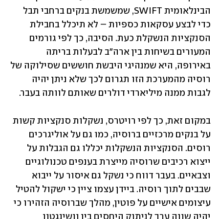
הבינלאומית SWIFT, שמשמשת בנקים ברחבי תבל 
כדי לבצע עסקאות כספיות – לא תיכלל בחבילת 
הסנקציות הנשקלת כעת. הסיבה, כך לפי גורמים 
המעורים בשיחות בין ארה"ב לבעלות בריתה 
באירופה, היא שמנהיגי היבשת חוששים שסילוקה של 
רוסיה מהמערכת הזו תגרום לכך שלא ניתן יהיה 
לגבות ממנה מיליארדי דולרים שאותם לוותה בעבר.
במקום זאת, כך לפי רויטרס, נשקלות סנקציות קשות 
על בנקים מרכזיים ברוסיה, כמו גם על אוליגרכים 
רוסים. הסנקציות הנשקלות יכללו גם הגבלות על 
ייצוא רכיבים שרוסיה מייצרת בענפים טכנולוגיים 
וצבאיים. בעבר דווח כי נשקל גם איסור על ייבוא 
שבבים לתוך רוסיה. ביידן עצמו ציין כי ישקול להטיל 
עיצומים אישיים על פוטין, מהלך שברוסיה הזהירו כי 
יהיה שווה ערך לניתוק היחסים בין וושינגטון 