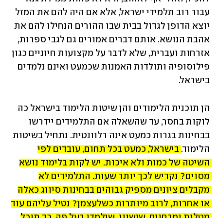
עבור רוב תלמידי ישראל, אלא אם היה להם את המזל 
יוצא הדופן לגדול בבית שבו ההורים הנחילו להם את 
אהבת הנושא. אותם דברים אמורים גם לגבי ספרות, 
אזרחות ועברית, שלא לדבר על מקצועות חיוניים כגון 
פילוסופיה ותולדות האמנות שכמעט ואינם נלמדים 
בישראל.
הן תוכנית הלימודים והן שיטות הלימוד בישראל כה 
לוקות בחסר, עד שהשאלה אם התלמידים יידרשו 
בבחינות בגרות כמעט אינה רלוונטית. נתחיל בשיטות 
הלימוד. 
בישראל, כמעט בכל תחום, עובדים לפי 
השיטה של כמות ולא איכות. יש לקות בלימוד נושא 
מסוים? נקדיש לכך יותר שעות. התלמידים לא 
מקבלים ציונים מספיק גבוהים בבחינות סיווג כאלה 
או אחרות, לרוב מיותרות כשלעצמן? נטיל עליהם עוד 
מטלות ומבחנים. שישננו, שילמדו בעל פה. כך תוכל 