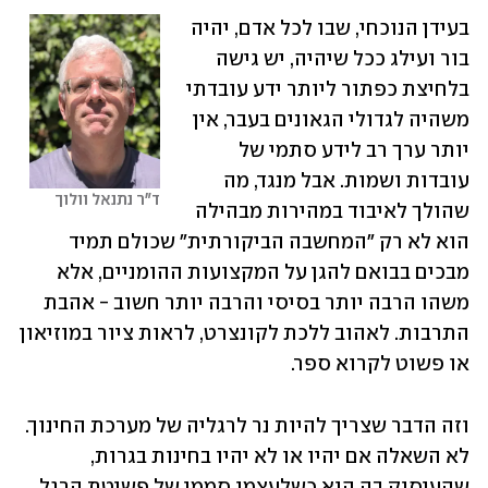
בעידן הנוכחי, שבו לכל אדם, יהיה 
בור ועילג ככל שיהיה, יש גישה 
בלחיצת כפתור ליותר ידע עובדתי 
משהיה לגדולי הגאונים בעבר, אין 
יותר ערך רב לידע סתמי של 
עובדות ושמות. אבל מנגד, מה 
ד"ר נתנאל וולוך
שהולך לאיבוד במהירות מבהילה 
הוא לא רק "המחשבה הביקורתית" שכולם תמיד 
מבכים בבואם להגן על המקצועות ההומניים, אלא 
משהו הרבה יותר בסיסי והרבה יותר חשוב - אהבת 
התרבות. לאהוב ללכת לקונצרט, לראות ציור במוזיאון 
או פשוט לקרוא ספר.
וזה הדבר שצריך להיות נר לרגליה של מערכת החינוך. 
לא השאלה אם יהיו או לא יהיו בחינות בגרות, 
שהעיסוק בה הוא כשלעצמו סממן של פשיטת הרגל 