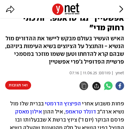
מאסק מתנצל על ציוץ "פצצת
אפשטיין" נגד טראמפ: "הלכתי
רחוק מדי"
האיש העשיר בעולם מבקש ליישר את ההדורים מול
הנשיא - והתנצל על הציוצים בשיא העימות ביניהם,
שבהם קרא להדחתו וטען ששמו מוזכר במסמכי
פרשיית הפדופיל ג'פרי אפשטיין
ynet
| פורסם:
11.06.25 | 07:16
141 תגובות
פחות משבוע אחרי 
הפיצוץ הדרמטי
 בברית שלו מול 
נשיא ארה"ב 
דונלד טראמפ
, איל ההון 
אילון מאסק
פרסם הבוקר (יום ד') ציוץ ברשת X שבבעלותו ובו 
התנצל בפני הנשיא על חלק מהטענות שהעלה בשיא 