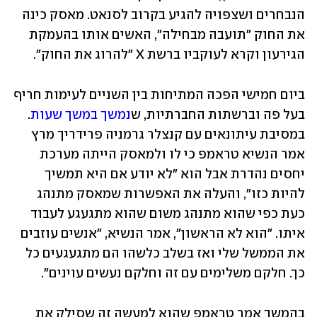
הנבחרים ושצפויה להגיע בקרוב לסנאט. מאסק כינה 
את החוק "תועבה מבחילה", האשים אותו בהעמקת 
הגירעון וקרא לעוקביו ברשת X "להרוג את החוק".
ביום חמישי הפכה המתיחות בין השניים לעימות חריף 
בעל פה וברשתות החברתיות, ש
נמשך במשך שעות
. 
במסיבת עיתונאים עם קנצלר גרמניה פרידריך מרץ 
אמר הנשיא טראמפ כי לו ולמאסק הייתה מערכת 
יחסים נהדרת אבל הוא "לא יודע אם היא תמשיך 
להיות כזו", והעלה את האפשרות שמאסק מתנהג 
כעת כפי שהוא מתנהג משום שהוא מתגעגע לעבוד 
איתו. "הוא לא הראשון", אמר הנשיא, "אנשים עוזבים 
את הממשל שלי ואז בשלב כלשהו הם מתגעגעים כל 
כך. חלקם משלימים עם זה וחלקם נעשים עוינים".
בהמשך אמר טראמפ שהוא למעשה זה שסילק את 