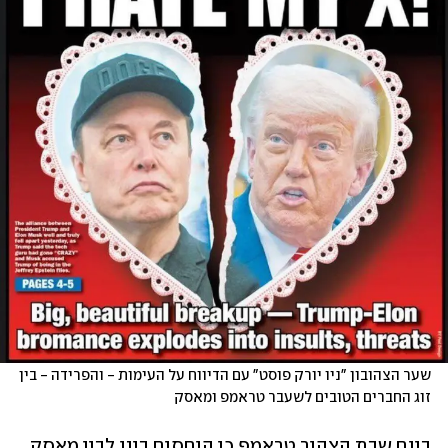
שער הצהובון "ניו יורק פוסט" עם הדיווח על העימות - והפרידה - בין 
זוג החברים הטובים לשעבר טראמפ ומאסק
ביום שבת הצהיר טראמפ כי היחסים בינו לבין מאסק 