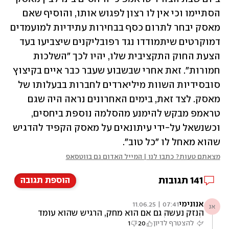
הסתיימו וכי אין לו רצון לפגוש אותו, והוסיף שאם 
מאסק יבחר לתרום כסף בבחירות עתידיות למועמדים 
דמוקרטים שיתמודדו נגד רפובליקנים שיצביעו בעד 
הצעת החוק התקציבית שלו, יהיו לכך "השלכות 
חמורות". זאת אחרי שבשבוע שעבר כבר איים בקיצוץ 
סובסידיות השוות מיליארדים לחברות בבעלותו של 
מאסק. לצד זאת, בימים האחרונים נראה היה שגם 
טראמפ מבקש להימנע מהסלמה נוספת ביחסים, 
וכשנשאל על-ידי עיתונאים על מאסק הקפיד להדגיש 
שהוא מאחל לו "כל טוב". 
מצאתם טעות? כתבו לנו | המייל האדום גם בווטסאפ
141
תגובות
הוספת תגובה
אנונימי
07:41 | 11.06.25
אנ
הנזק נעשה גם אם הוא מחק, הרגיש שהוא עומד
להפסיד מליונים וחזר בו
להצטרף לדיון
20
1