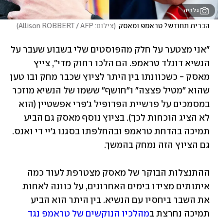
גלריה
הברית תחודש? טראמפ ומאסק
(
צילום: Allison ROBBERT / AFP
)
"אני מצטער על חלק מהפוסטים שלי בשבוע שעבר על 
הנשיא דונלד טראמפ. הם הלכו רחוק מדי", צייץ 
מאסק - כשכוונתו בין היתר לציוץ שכבר מחק ובו טען 
שהוא "מטיל פצצה" ו"חושף" ששמו של הנשיא מוזכר 
במסמכים על פרשיית הפדופיל ג'פרי אפשטיין (הוא 
לא הציג הוכחות לכך). בציוץ נוסף מאסק גם הביע 
תמיכה בהדחת טראמפ ובהחלפתו בסגנו ג'יי די ואנס. 
גם הציוץ הזה נמחק בהמשך.
ההתנצלות הבוקר של מאסק מצטרפת לעוד כמה 
איתותים מצידו בימים האחרונים, על כוונה לאחות 
את השבר ביחסיו עם הנשיא. בין היתר הוא הביע 
תמיכה נחרצת ב
מהלכיו הנוקשים של טראמפ נגד 