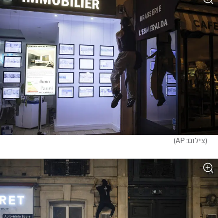
(
צילום: AP
)