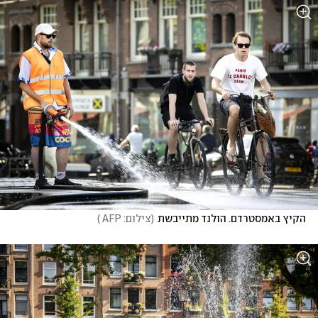
הקיץ באמסטרדם. הולנד מתייבשת
(
צילום: AFP 
)