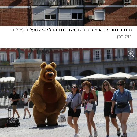
מזגנים במדריד. הטמפרטורה במשרדים תוגבל ל-27 מעלות
(
צילום: 
רויטרס
)