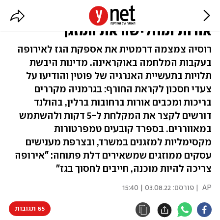
משבר הגז הרוסי: אירופה מכבה
אורות ומחלישה את המזגן
רוסיה צמצמה דרמטית את אספקת הגז לאירופה
בעקבות המלחמה באוקראינה. מדינות היבשת
תלויות בתעשיית האנרגיה של פוטין והודיעו על
צעדי חסכון לקראת החורף: בגרמניה מקררים
בריכות ומכבים אורות ברחובות ברלין, בהולנד
דורשים לקצר את המקלחת ל-5 דקות ולהשתמש
במאווררים. בספרד קובעים טמפרטורות
מקסימליות למזגנים במשרד, ובצרפת מענישים
עסקים ממוזגים שמשאירים דלת פתוחה: "אירופה
צריכה להיות מוכנה, חייבים לחסוך בגז"
AP
| פורסם:
03.08.22 | 15:40
65 תגובות