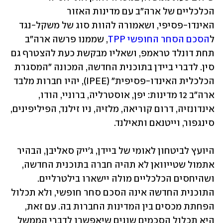
הכלכליים של ארה"ב עם מדינות האזור 
האינדו-פסיפי, ושאמורה להוות סוג של משקל-נגד 
ל
הסכם הסחר החופשי TPP
, שממנו פרשה ארה"ב 
תחת דונלד טראמפ, ושאליו מבקשת כעת להצטרף גם 
סין. לדברי ביידן בתוכנית החדשה, המכונה "המסגרת 
הכלכלית האינדו-פסיפית" (IPEE), יהיו חברות מלבד 
ארה"ב 12 מדינות: יפן, אוסטרליה, ברוניי, הודו, 
אינדונזיה, דרום קוריאה, מלזיה, ניו זילנד, הפיליפינים, 
סינגפור, וייטנאם ותאילנד. 
היועץ לביטחון לאומי של ביידן, ג'ייק סאליבן, הבהיר 
אתמול שטייוואן לא תהיה חברה בתוכנית החדשה, 
ושהיחסים הכלכליים מולה יישארו בילטרליים. 
התוכנית החדשה אינה הסכם סחר חופשי, ולא תכלול 
הפחתת מכסים בין המדינות החברות בה. עם זאת, 
היא תכלול הסכמים שונים שיאפשרו לדברי הממשל 