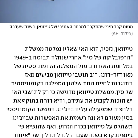
מטוס קרב סיני שהתקרב למרחב האווירי של טייוואן, בשנה שעברה 
(
צילום: AP
)
טייוואן, נזכיר, הוא האי שאליו נמלטה ממשלת 
"הרפובליקה של סין" אחרי שנחלה תבוסה ב-1949 
במלחמת האזרחים מול המפלגה הקומוניסטית של 
מאו דזה-דונג. רוב תושבי טייוואן מביעים מאז 
התנגדות לחיים תחת שלטון המפלגה הקומוניסטית 
של סין. ממשלת טייוואן מדגישה כי רק לתושבי האי 
יש הזכות לקבוע את עתידם, והיא דוחה בתוקף את 
הלחצים שמפעילה עליה בייג'ינג. המשטר הקומוניסטי 
בסין מעולם לא זנח רשמית את האפשרות שבייג'ינג 
תשתלט על טייוואן בכוח הזרוע, ואף שהנשיא שי 
ג'ינפינג קרא בשנה שעברה לנהל תהליך של "איחוד 