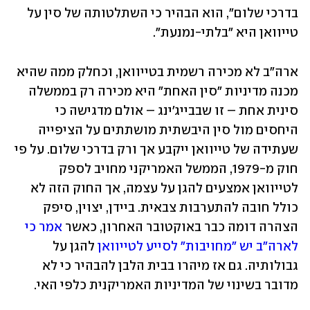
בדרכי שלום", הוא הבהיר כי השתלטותה של סין על 
טייוואן היא "בלתי-נמנעת".
ארה"ב לא מכירה רשמית בטייוואן, וכחלק ממה שהיא 
מכנה מדיניות "סין האחת" היא מכירה רק בממשלה 
סינית אחת – זו שבבייג'ינג – אולם מדגישה כי 
היחסים מול סין היבשתית מושתתים על הציפייה 
שעתידה של טייוואן ייקבע אך ורק בדרכי שלום. על פי 
חוק מ-1979, הממשל האמריקני מחויב לספק 
לטייוואן אמצעים להגן על עצמה, אך החוק הזה לא 
כולל חובה להתערבות צבאית. ביידן, יצוין, סיפק 
הצהרה דומה כבר באוקטובר האחרון, כאשר 
אמר כי 
לארה"ב יש "מחויבות" לסייע לטייוואן
 להגן על 
גבולותיה. גם אז מיהרו בבית הלבן להבהיר כי לא 
מדובר בשינוי של המדיניות האמריקנית כלפי האי. 