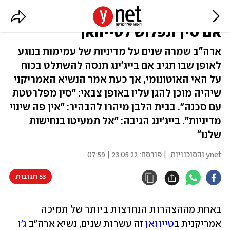
ביידן בהצהרה חריגה: נגיב צבאית
אם סין תפלוש לטייוואן
ארה"ב שמרה שנים על מדיניות של עמימות בנוגע
לאופן שבו תגיב אם בייג'ינג תנסה להשתלט בכוח
על האי האוטונומי, אך כעת אמר הנשיא האמריקני
שיהיה מוכן להגן עליו באופן צבאי: "סין מפלרטטת
עם סכנה". בבית הלבן מיהרו להבהיר: "אין פה שינוי
מדיניות". בייג'ינג הגיבה: "אל תמעיטו בנחישות
שלנו"
ynet והסוכנויות
| פורסם:
23.05.22 | 07:59
53 תגובות
באחת מההצהרות הנחרצות ביותר של תמיכה 
אמריקנית ב
טייוואן
 זה עשרות שנים, נשיא ארה"ב 
ג'ו 