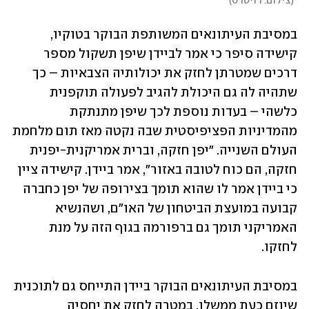
(
צילום: רויטרס
)
במסיבת העיתונאים המשותפת הבוקר בטוקיו, 
קישידה סיפר כי אמר לביידן שיפן תשקול מספר 
דרכים שמטרתן לחזק את יכולותיה הצבאיות – כך 
שתהיה לה גם היכולת להגיב לפעולה תוקפנית 
כלשהי – בעדות נוספת לכך שיפן מתנתקת 
מהמדיניות הפציפיסטית שבה נקטה מאז תום מלחמת 
העולם השנייה. "יפן חזקה, וברית אמריקנית-יפנית 
חזקה, הם כוח לטובה באזור", אמר ביידן. קישידה ציין 
כי ביידן אמר לו שהוא תומך בצירופה של יפן כחברה 
קבועה במועצת הביטחון של האו"ם, ושהנשיא 
האמריקני תומך גם ברפורמה בגוף הזה על מנת 
לחזקו. 
במסיבת העיתונאים הבוקר ביידן התייחס גם לתוכנית 
שיוזם כעת ממשלו, במטרה לחזק את יחסיה 