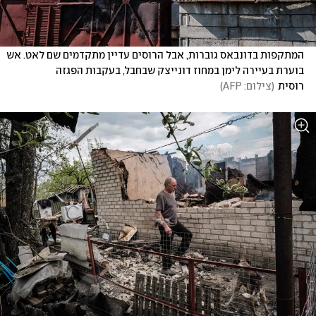
המתקפות בדונבאס גוברות, אבל הרוסים עדיין מתקדמים שם לאט. אש 
בוערת בעיירה לימן במחוז דונייצק שבחבל, בעקבות הפגזה 
רוסית
(
צילום: AFP
)