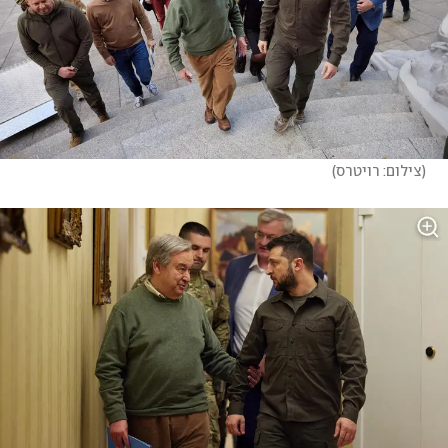
(
צילום: רויטרס
)