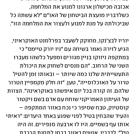
אכזבה מכישלון ארגונו למנוע את המלחמה, 
כשלדבריו מועצת הביטחון של האו"ם "לא עשתה כל 
שביכולתה על מנת למנוע ולעצור את המלחמה הזו". 
יוריו לבצ'נקו, מחוקק לשעבר בפרלמנט האוקראיני, 
הגיע לזירה ואמר בשיחה עם "ניו יורק טיימס" כי 
במתקפה ניזוקו בניין מגורים ומפעל כלשהו מעברו 
השני של הרחוב. "הם מנסים לשחוק את היכולת 
התעשייתית שלנו כמה שיותר – ובאותו זמן להטיל 
טרור על האוכלוסייה", טען. "זה חלק מקמפיין הטרור 
שלהם. זה קורה בכל יום איפשהו באוקראינה". הצוות 
של העיתון האמריקני שוחח עם אדם בשם ויקטור 
קוסטיוק, טבח שסיפר כי נכח באזור המתקפה – 
והעיד שהבחין בטיל לפני שפגע באחד היעדים: "ראיתי 
אותו עף בשמיים. היו לו ארבעה סנפירים. זה היה 
טיל". לדבריו, אנשים באזור ברחו לתחנת הרכבת 