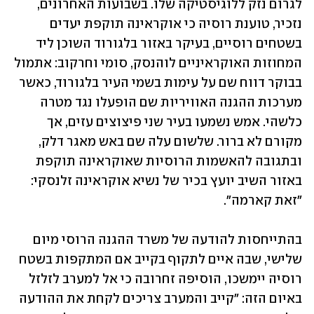
לגרום נזק ללוגיסטיקה שלו. בשבועות האחרונים, 
נזכיר, טוענת רוסיה כי אוקראינה תוקפת יעדים 
בשטחים רוסיים, בעיקר באזור בלגורוד השוכן ליד 
המחוזות האוקראיניים לוהנסק, סומי וחרקוב: אתמול 
בבוקר דווח שם על עימות בשמי העיר בלגורוד, כאשר 
מערכות ההגנה האוויריות שם הופעלו נגד מטרה 
כלשהי. אמש נשמעו בעיר שני פיצוצים עזים, אך 
מקורם לא ברור. שלשום עלה שם באש מאגר דלק, 
ובתגובה להאשמות הרוסיות שאוקראינה תוקפת 
באזור השיב יועץ בכיר של נשיא אוקראינה זלנסקי: 
"זאת קארמה".
בהתייחסות להודעה של משרד ההגנה הרוסי מיום 
שלישי, שבה איים לתקוף בקייב אם המתקפות בשטח 
רוסיה יימשכו, הוסיפה זחרובה כי אל למערב לזלזל 
באיום הזה: "קייב והמערב צריכים לקחת את ההודעה 