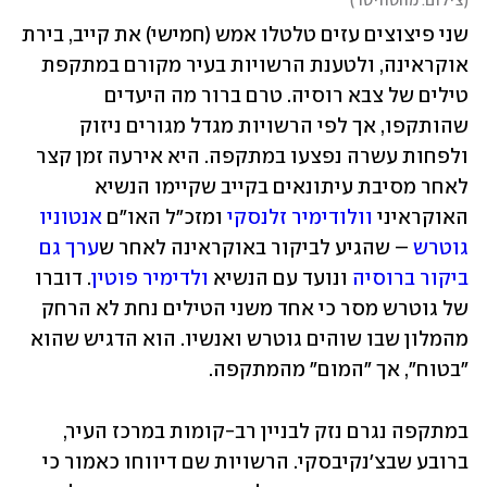
(
צילום: מהטוויטר
)
שני פיצוצים עזים טלטלו אמש (חמישי) את קייב, בירת 
אוקראינה, ולטענת הרשויות בעיר מקורם במתקפת 
טילים של צבא רוסיה. טרם ברור מה היעדים 
שהותקפו, אך לפי הרשויות מגדל מגורים ניזוק 
ולפחות עשרה נפצעו במתקפה. היא אירעה זמן קצר 
לאחר מסיבת עיתונאים בקייב שקיימו הנשיא 
האוקראיני 
וולודימיר זלנסקי
 ומזכ"ל האו"ם 
אנטוניו 
גוטרש
 – שהגיע לביקור באוקראינה לאחר ש
ערך גם 
ביקור ברוסיה
 ונועד עם הנשיא 
ולדימיר פוטין
. דוברו 
של גוטרש מסר כי אחד משני הטילים נחת לא הרחק 
מהמלון שבו שוהים גוטרש ואנשיו. הוא הדגיש שהוא 
"בטוח", אך "המום" מהמתקפה.
במתקפה נגרם נזק לבניין רב-קומות במרכז העיר, 
ברובע שבצ'נקיבסקי. הרשויות שם דיווחו כאמור כי 