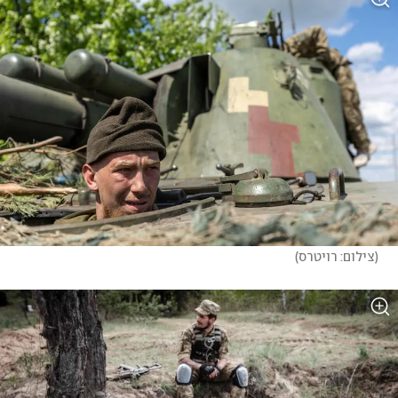
(
צילום: רויטרס
)