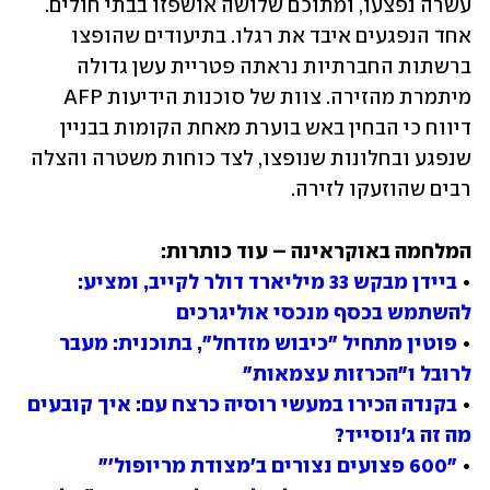
עשרה נפצעו, ומתוכם שלושה אושפזו בבתי חולים. 
אחד הנפגעים איבד את רגלו. בתיעודים שהופצו 
ברשתות החברתיות נראתה פטריית עשן גדולה 
מיתמרת מהזירה. צוות של סוכנות הידיעות AFP 
דיווח כי הבחין באש בוערת מאחת הקומות בבניין 
שנפגע ובחלונות שנופצו, לצד כוחות משטרה והצלה 
רבים שהוזעקו לזירה.
• 
ביידן מבקש 33 מיליארד דולר לקייב, ומציע: 
להשתמש בכסף מנכסי אוליגרכים 
• 
פוטין מתחיל "כיבוש מזדחל", בתוכנית: מעבר 
לרובל ו"הכרזות עצמאות"
• 
בקנדה הכירו במעשי רוסיה כרצח עם: איך קובעים 
מה זה ג'נוסייד?
• 
"600 פצועים נצורים ב'מצודת מריופול'"