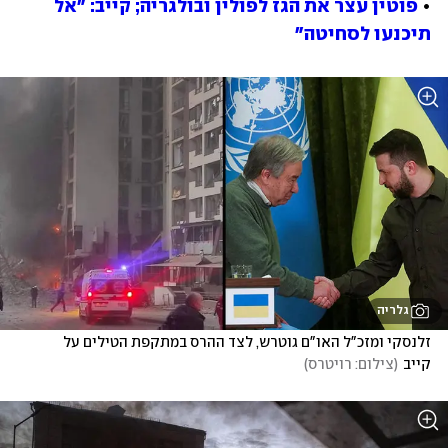
• 
פוטין עצר את הגז לפולין ובולגריה; קייב: "אל 
תיכנעו לסחיטה"
גלריה
זלנסקי ומזכ"ל האו"ם גוטרש, לצד ההרס במתקפת הטילים על 
קייב
(
צילום: רויטרס
)