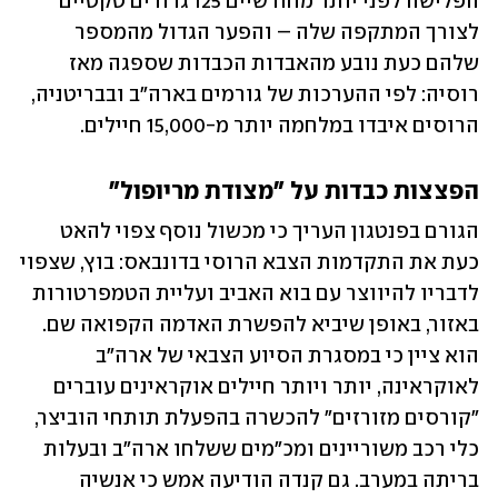
הפלישה לפני יותר מחודשיים 125 גדודים טקטיים 
לצורך המתקפה שלה – והפער הגדול מהמספר 
שלהם כעת נובע מהאבדות הכבדות שספגה מאז 
רוסיה: לפי ההערכות של גורמים בארה"ב ובבריטניה, 
הרוסים איבדו במלחמה יותר מ-15,000 חיילים. 
הפצצות כבדות על "מצודת מריופול"
הגורם בפנטגון העריך כי מכשול נוסף צפוי להאט 
כעת את התקדמות הצבא הרוסי בדונבאס: בוץ, שצפוי 
לדבריו להיווצר עם בוא האביב ועליית הטמפרטורות 
באזור, באופן שיביא להפשרת האדמה הקפואה שם. 
הוא ציין כי במסגרת הסיוע הצבאי של ארה"ב 
לאוקראינה, יותר ויותר חיילים אוקראינים עוברים 
"קורסים מזורזים" להכשרה בהפעלת תותחי הוביצר, 
כלי רכב משוריינים ומכ"מים ששלחו ארה"ב ובעלות 
בריתה במערב. גם קנדה הודיעה אמש כי אנשיה 