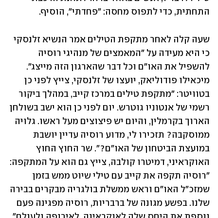
התחתית, כדי לתפוס מחסה: "פחדתי", הוסיף.  
שעה קלה לאחר מתקפת הטילים אמר הנשיא זלנסקי 
כי היא מעידה על "המאמצים של מנהיגי רוסיה 
להשפיל את האו"ם וכל דבר שהארגון הזה מייצג". 
מיכאילו פודוליאק, יועצו של זלנסקי, צייץ לפני כן 
בטוויטר: "מתקפת טילים במרכז קייב, במהלך ביקור 
רשמי של אנטוניו גוטרש. יום לפני כן הוא ישב בשולחן 
הארוך בקרמלין, והיום יש פיצוצים מעל ראשו. גלויה 
ממוסקבה? תזכירו לי, מדוע רוסיה עדיין יושבת 
במועצת הביטחון של האו"ם?". שר החוץ החוץ 
האוקראיני, דמיטרו קולבה, צייץ גם הוא על המתקפה: 
"רוסיה תקפה את קייב עם טילי שיוט ממש בזמן 
שמזכ"ל האו"ם וראש ממשלת בולגריה מבקרים בבירה 
שלנו. בפשע מגונה של ברבריות, רוסיה מפגינה פעם 
נוספת את היחס שלה לאוקראינה, לאירופה ולעולם". 