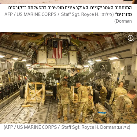
התותחים האמריקניים. האוקראינים מוכשרים בהפעלתם ב"קורסים 
מזורזים"
(
צילום: AFP / US MARINE CORPS /  Staff Sgt. Royce H. 
)
Dorman
(
צילום: AFP / US MARINE CORPS /  Staff Sgt. Royce H. Dorman
)