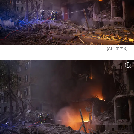
(
צילום: AP
)