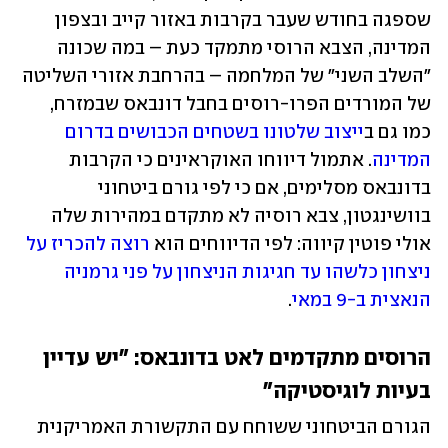
שספגה בחודש שעבר בקרבות באזור קייב ובצפון 
המדינה, הצבא הרוסי מתמקד כעת – במה שכונה 
"השלב השני" של המלחמה – בהרחבת אזורי השליטה 
של המורדים הפרו-רוסים בחבל דונבאס שבמזרח, 
כמו גם ב
ייצוב שלטונו בשטחים הכבושים בדרום 
המדינה
. אתמול דיווחו האוקראינים כי הקרבות 
בדונבאס מסלימים, אם כי לפי גורם ביטחוני 
בוושינגטון, צבא רוסיה לא מתקדם במהירות שלה 
אולי פוטין קיווה: לפי הדיווחים הוא 
רוצה להכריז על 
ניצחון כלשהו עד חגיגות הניצחון על פני גרמניה 
הנאצית ב-9 במאי
. 
הרוסים מתקדמים לאט בדונבאס: "יש עדיין 
בעיות לוגיסטיקה"
הגורם הביטחוני ששוחח עם התקשורת האמריקנית 