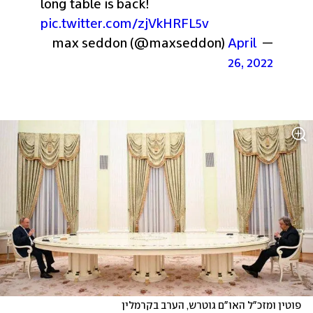
long table is back! 
pic.twitter.com/zjVkHRFL5v
April 
— max seddon (@maxseddon) 
26, 2022
פוטין ומזכ"ל האו"ם גוטרש, הערב בקרמלין