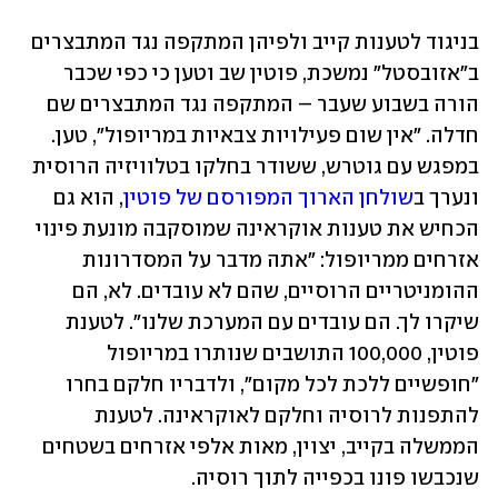
בניגוד לטענות קייב ולפיהן המתקפה נגד המתבצרים 
ב"אזובסטל" נמשכת, פוטין שב וטען כי כפי שכבר 
הורה בשבוע שעבר – המתקפה נגד המתבצרים שם 
חדלה. "אין שום פעילויות צבאיות במריופול", טען. 
במפגש עם גוטרש, ששודר בחלקו בטלוויזיה הרוסית 
ונערך ב
שולחן הארוך המפורסם של פוטין
, הוא גם 
הכחיש את טענות אוקראינה שמוסקבה מונעת פינוי 
אזרחים ממריופול: "אתה מדבר על המסדרונות 
ההומניטריים הרוסיים, שהם לא עובדים. לא, הם 
שיקרו לך. הם עובדים עם המערכת שלנו". לטענת 
פוטין, 100,000 התושבים שנותרו במריופול 
"חופשיים ללכת לכל מקום", ולדבריו חלקם בחרו 
להתפנות לרוסיה וחלקם לאוקראינה. לטענת 
הממשלה בקייב, יצוין, מאות אלפי אזרחים בשטחים 
שנכבשו פונו בכפייה לתוך רוסיה. 