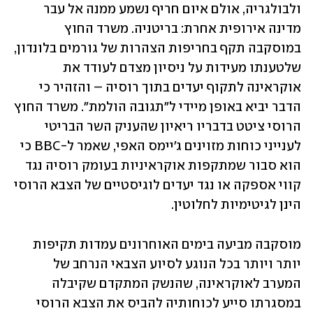
ולבולגריה, אולם איום חריף נשמע ממנה אל עבר 
מדינה אירופית אחרת: בריטניה. משרד החוץ 
במוסקבה תקף בחריפות הצהרות של גורמים בלונדון, 
שלטענתו מעידות על ניסיון מצדם לעודד את 
אוקראינה לתקוף יעדים בתוך רוסיה – והזהיר כי 
הדבר יביא באופן מיידי ל"תגובה הולמת". משרד החוץ 
הרוסי ציטט בדבריו ריאיון שהעניק השר הבריטי 
לענייני כוחות מזוינים ג'יימס האפי, שאמר ל-BBC כי 
הוא סבור שמתקפות אוקראיניות בעומק רוסיה נגד 
קווי אספקה או נגד יעדים לוגיסטיים של הצבא הרוסי 
הינן לגיטימיות לחלוטין. 
מוסקבה מביעה בימים האוחרונים עמדות תקיפות 
יותר ויותר בכל הנוגע לסיוע הצבאי הנרחב של 
המערב לאוקראינה, שהנשק המתקדם שקיבלה 
במסגרתו סייע לכוחותיה להביס את הצבא הרוסי 