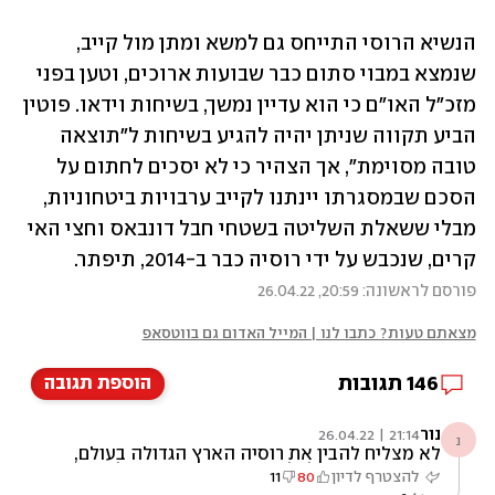
הנשיא הרוסי התייחס גם למשא ומתן מול קייב, 
שנמצא במבוי סתום כבר שבועות ארוכים, וטען בפני 
מזכ"ל האו"ם כי הוא עדיין נמשך, בשיחות וידאו. פוטין 
הביע תקווה שניתן יהיה להגיע בשיחות ל"תוצאה 
טובה מסוימת", אך הצהיר כי לא יסכים לחתום על 
הסכם שבמסגרתו יינתנו לקייב ערבויות ביטחוניות, 
מבלי ששאלת השליטה בשטחי חבל דונבאס וחצי האי 
קרים, שנכבש על ידי רוסיה כבר ב-2014, תיפתר. 
פורסם לראשונה: 20:59, 26.04.22
מצאתם טעות? כתבו לנו | המייל האדום גם בווטסאפ
146
תגובות
הוספת תגובה
נור
21:14 | 26.04.22
נ
לא מצליח להבין את רוסיה הארץ הגדולה בעולם,
גז ונפט בשפע, כלכלה מתפתחת, אף אחד לא
להצטרף לדיון
80
11
מאיים על העצמאות שלהם. אז מה לעזאזל יש