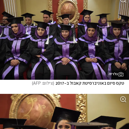
גלריה
טקס סיום באוניברסיטת קאבול ב-2017
(
צילום: AFP
)