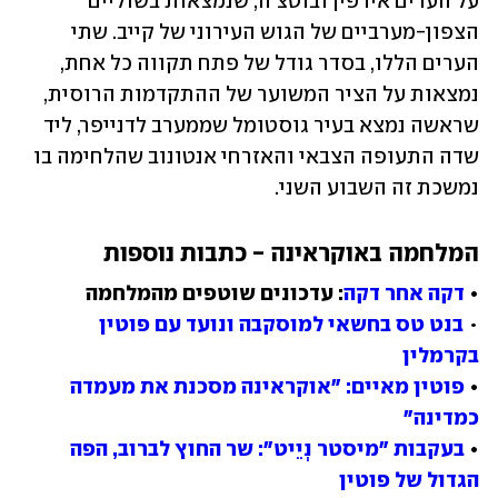
על הערים אירפין ובוטצ'ה, שנמצאות בשוליים 
הצפון-מערביים של הגוש העירוני של קייב. שתי 
הערים הללו, בסדר גודל של פתח תקווה כל אחת, 
נמצאות על הציר המשוער של ההתקדמות הרוסית, 
שראשה נמצא בעיר גוסטומל שממערב לדנייפר, ליד 
שדה התעופה הצבאי והאזרחי אנטונוב שהלחימה בו 
נמשכת זה השבוע השני. 
המלחמה באוקראינה - כתבות נוספות
• 
דקה אחר דקה
: עדכונים שוטפים מהמלחמה

• 
בנט טס בחשאי למוסקבה ונועד עם פוטין 
בקרמלין
• 
פוטין מאיים: "אוקראינה מסכנת את מעמדה 
כמדינה"
• 
בעקבות "מיסטר נְיֵיט": שר החוץ לברוב, הפה 
הגדול של פוטין