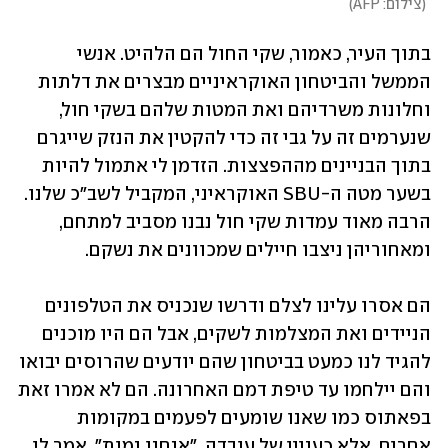
(
צילום: AFP
)
בתוך העיר, כאמור, שקי החול הם הלהיט. אנשי 
הממשל והביטחון האוקראיניים מבצרים את דלתות 
וחלונות משרדיהם ואת המטות שלהם בשקי חול, 
שנערמים זה על גבי זה כדי להקטין את הנזק שייגרם 
בתוך הבניינים מההפצצות. הזדמן לי אתמול להיות 
בשער מטה ה-SBU האוקראיני, המקביל לשב"כ שלנו. 
הרבה מאוד עמדות שקי חול נבנו מסביב למתחם, 
ומאחוריהן ניצבו חיילים שמכוונים את נשקם. 
הם אסרו עלינו לצלם ודרשו שנכניס את הטלפונים 
הניידים ואת המצלמות לשקים, אבל הם היו מוכנים 
להגיד לנו כמעט בביטחון שהם יודעים שהרוסים יבואו 
והם יילחמו עד טיפת דמם האחרונה. הם לא אמרו זאת 
בפאתוס כמו שאנו שומעים לפעמים במקומות 
אחרים, אלא כעניין של עובדה. "אנחנו נמות", אמר לי 