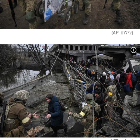
(
צילום: AP
)