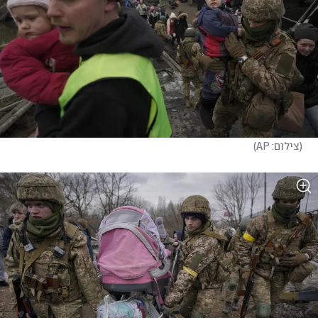
(
צילום: AP
)