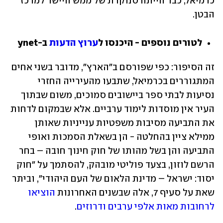
כרמיאל, כבר הייתה סנוקרת של ממש היישר למרכז 
הבטן.
לטורים נוספים - היכנסו ל
ערוץ הדעות
 ב-ynet
זה הסיפור: כפי שפורסם ב"הארץ", מדובר בשני אחים 
המתגוררים בכרמיאל, שתבעו מהעירייה החזרי 
נסיעות לבתי ספר ביישובים סמוכים, משום שבתוך 
העיר אין מוסדות לימוד ערביים. אלא שבמקום לדחות 
את התביעה מסיבות משפטיות ענייניות שאותן 
ממילא ציין בהחלטה - הן בשאלת הסמכות ואופי 
התביעה והן בשל מהותו של חוק חינוך חובה – בחר 
הרשם לוזון, בצעד פוליטי מובהק, להסתמך על "חוק 
יסוד: ישראל – מדינת הלאום של העם היהודי", וביתר 
שאת על סעיף 7, אלה שבשנים האחרונות 
הוציאו 
לרחובות מאות אלפי ערבים ודרוזים
.