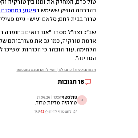
בהברחת הנשק ששימש ב
פיגוע במחסום המ
טרור בבית לחם; סלאם יעיש- גייס פעילי 
המדינה".
מצאתם טעות? כתבו לנו | המייל האדום גם בווטסאפ
18
תגובות
טולסטוי
13:51 | 21.06.26
ט
טורקיה מדינת טרור.
להצטרף לדיון
42
1