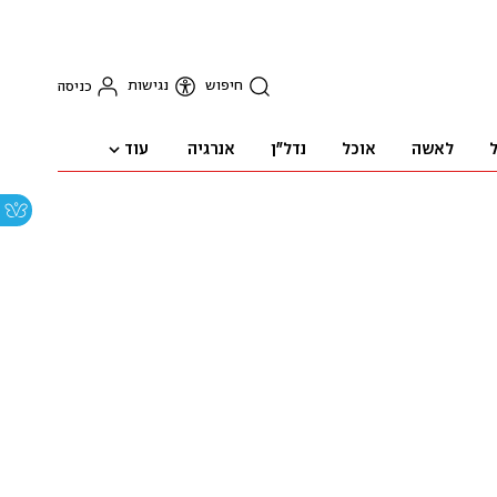
חיפוש
נגישות
כניסה
עוד
ל
לאשה
אוכל
נדל"ן
אנרגיה