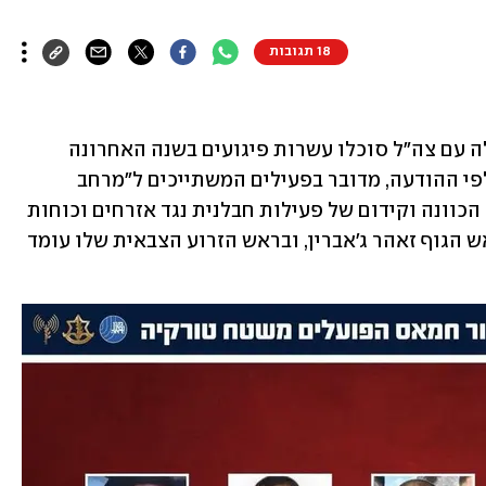
18 תגובות
שב"כ חשף היום (ראשון) כי בשיתוף פעולה עם צה"ל סוכלו עשרות פיגועים בשנה האחרונה 
שהוכוונו על ידי פעילי חמאס בטורקיה. לפי ההודעה, מדובר בפעילים המשתייכים ל"מרחב 
הגדה" בארגון הטרור – הגוף האחראי על הכוונה וקידום של פעילות חבלנית נגד אזרחים וכוחות 
הביטחון ביהודה ושומרון. כיום עומד בראש הגוף זאהר ג'אברין, ובראש הזרוע הצבאית שלו עומד 