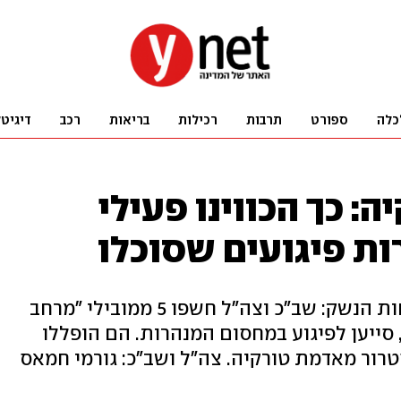
כלה
ספורט
תרבות
רכילות
בריאות
רכב
דיגיט
: כך הכווינו פעילי
ת פיגועים שסוכלו
ציר הכספים, פגישות תיאום והברחות הנשק: שב"כ וצה"ל חשפו 5 ממובילי "מרחב
 סייען לפיגוע במחסום המנהרות. הם הופללו
רור מאדמת טורקיה. צה"ל ושב"כ: גורמי חמאס