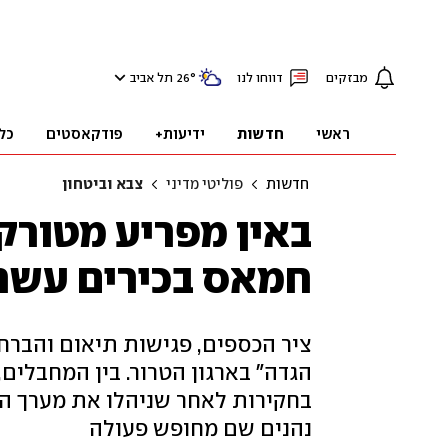
מבזקים
דווחו לנו
°
26
תל אביב
ראשי
חדשות
ידיעות+
פודקאסטים
כל
חדשות
פוליטי מדיני
צבא וביטחון
באין מפריע מטורקיה
חמאס בכירים עשרו
הגדה" בארגון הטרור. בין המחבלים,
בחקירות לאחר שניהלו את מערך הט
נהנים שם מחופש פעולה