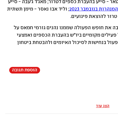
טול כרם, המחלק את זמנו בין טורקיה וקטאר - סייע בהעברת כספים לטרור; מאג'ד ג'עבה - סייע 
נהרות בנובמבר 2023
; וליד אבו נאסר - מימן תשתית 
טרור להוצאת פיגועים.
שב"כ וצה"ל מסרו: "אנו רואים בחומרה רבה את חופש הפעולה שממנו נהנים גורמי חמאס על 
אדמת טורקיה, כמו גם את מעורבותם של פעילים מקומיים ביו"ש בהעברת הכספים ואמצעי 
הלחימה. עוד הובהר כי הכוחות ימשיכו לפעול בנחישות לסיכול האיומים ולהבטחת ביטחון 
הוספת תגובה
הצג עוד