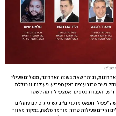
ת שב"כ
)
כמו כן, הדגישו בשב"כ כי לאורך השנים האחרונות, וביתר שאת בשנה האחרונה, מנצלים פעילי 
הגוף את שהותם על אדמת טורקיה כדי לנהל רשת טרור ענפה באין מפריע. פעילות זו כוללת 
יו"ש, והעברת כספים ואמצעי לחימה לשטח.
במהלך החקירות האחרונות הופללו חמישה "פעילי חמאס מרכזיים" בתשתית, כולם פועלים 
משטח טורקיה: אימן שראונה - גייס פעילים וקידם פעילות טרור; מוחמד מלאח, במקור מאזור 