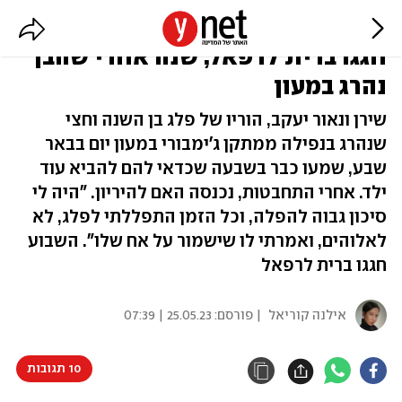
עם התמונה של פלג בכניסה לאולם:
חגגו ברית לרפאל, שנה אחרי שהבן
נהרג במעון
שירן ונאור יעקב, הוריו של פלג בן השנה וחצי
שנהרג בנפילה ממתקן ג'ימבורי במעון יום בבאר
שבע, שמעו כבר בשבעה שכדאי להם להביא עוד
ילד. אחרי התחבטות, נכנסה האם להיריון. "היה לי
סיכון גבוה להפלה, וכל הזמן התפללתי לפלג, לא
לאלוהים, ואמרתי לו שישמור על אח שלו". השבוע
חגגו ברית לרפאל
אילנה קוריאל
| פורסם:
25.05.23 | 07:39
10 תגובות